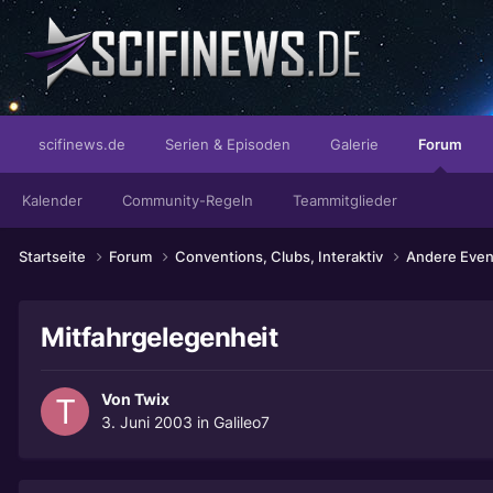
...mit 50% weniger Fett
scifinews.de
Serien & Episoden
Galerie
Forum
Kalender
Community-Regeln
Teammitglieder
Startseite
Forum
Conventions, Clubs, Interaktiv
Andere Even
Mitfahrgelegenheit
Von
Twix
3. Juni 2003
in
Galileo7