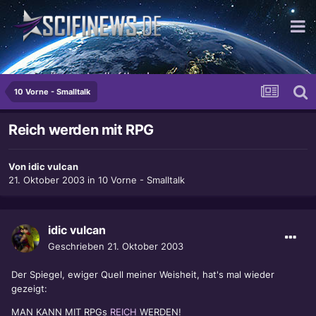
...wipe them out - all of them!
10 Vorne - Smalltalk
Reich werden mit RPG
Von
idic vulcan
21. Oktober 2003
in
10 Vorne - Smalltalk
idic vulcan
Geschrieben
21. Oktober 2003
Der Spiegel, ewiger Quell meiner Weisheit, hat's mal wieder
gezeigt:
MAN KANN MIT RPGs
REICH
WERDEN!