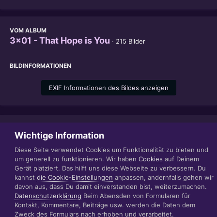
VOM ALBUM
3x01 - That Hope is You
· 215 Bilder
BILDINFORMATIONEN
EXIF Informationen des Bildes anzeigen
Teilen
Folgen
1
Wichtige Information
Diese Seite verwendet Cookies um Funktionalität zu bieten und
um generell zu funktionieren. Wir haben
Cookies
auf Deinem
Gerät platziert. Das hilft uns diese Webseite zu verbessern. Du
Datenschutzerklärung
Impressum
kannst
die Cookie-Einstellungen
anpassen, andernfalls gehen wir
© 1999 - 2022 RÄBIGER IT|WEB|VIDEO|CONSULTING
davon aus, dass Du damit einverstanden bist, weiterzumachen.
www.raebiger.pro
Datenschutzerklärung
Beim Abensden von Formularen für
Powered by Invision Community
Kontakt, Kommentare, Beiträge usw. werden die Daten dem
Zweck des Formulars nach erhoben und verarbeitet.