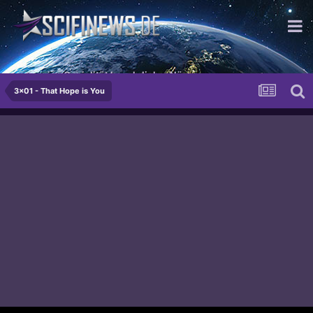
...traurige Genialität begehrlicher Nüsse
3x01 - That Hope is You