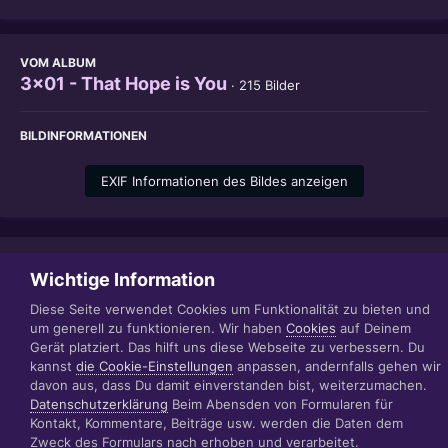
VOM ALBUM
3x01 - That Hope is You
· 215 Bilder
BILDINFORMATIONEN
EXIF Informationen des Bildes anzeigen
Teilen
Folgen
1
Wichtige Information
Diese Seite verwendet Cookies um Funktionalität zu bieten und
um generell zu funktionieren. Wir haben
Cookies
auf Deinem
Gerät platziert. Das hilft uns diese Webseite zu verbessern. Du
Datenschutzerklärung
Impressum
kannst
die Cookie-Einstellungen
anpassen, andernfalls gehen wir
© 1999 - 2022 RÄBIGER IT|WEB|VIDEO|CONSULTING
davon aus, dass Du damit einverstanden bist, weiterzumachen.
www.raebiger.pro
Datenschutzerklärung
Beim Abensden von Formularen für
Powered by Invision Community
Kontakt, Kommentare, Beiträge usw. werden die Daten dem
Zweck des Formulars nach erhoben und verarbeitet.