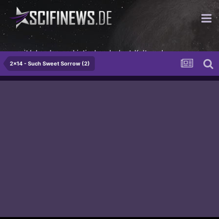
...mit lebenden, probiotischen Joghurt-Kulturen!
2x14 - Such Sweet Sorrow (2)