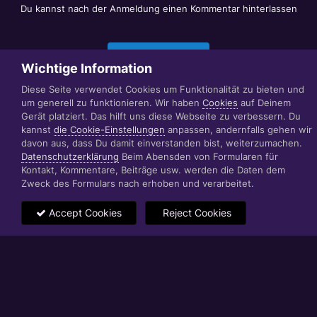
Du kannst nach der Anmeldung einen Kommentar hinterlassen
Jetzt anmelden
Wichtige Information
Diese Seite verwendet Cookies um Funktionalität zu bieten und
um generell zu funktionieren. Wir haben
Cookies
auf Deinem
Datenschutzerklärung
Impressum
Gerät platziert. Das hilft uns diese Webseite zu verbessern. Du
© 1999 - 2022 RÄBIGER IT|WEB|VIDEO|CONSULTING
kannst
die Cookie-Einstellungen
anpassen, andernfalls gehen wir
www.raebiger.pro
davon aus, dass Du damit einverstanden bist, weiterzumachen.
Powered by Invision Community
Datenschutzerklärung
Beim Abensden von Formularen für
Kontakt, Kommentare, Beiträge usw. werden die Daten dem
Zweck des Formulars nach erhoben und verarbeitet.
Accept Cookies
Reject Cookies