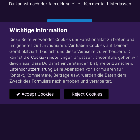
Du kannst nach der Anmeldung einen Kommentar hinterlassen
Jetzt anmelden
Wichtige Information
Diese Seite verwendet Cookies um Funktionalität zu bieten und
um generell zu funktionieren. Wir haben
Cookies
auf Deinem
Datenschutzerklärung
Impressum
Gerät platziert. Das hilft uns diese Webseite zu verbessern. Du
© 1999 - 2022 RÄBIGER IT|WEB|VIDEO|CONSULTING
kannst
die Cookie-Einstellungen
anpassen, andernfalls gehen wir
www.raebiger.pro
davon aus, dass Du damit einverstanden bist, weiterzumachen.
Powered by Invision Community
Datenschutzerklärung
Beim Abensden von Formularen für
Kontakt, Kommentare, Beiträge usw. werden die Daten dem
Zweck des Formulars nach erhoben und verarbeitet.
Accept Cookies
Reject Cookies