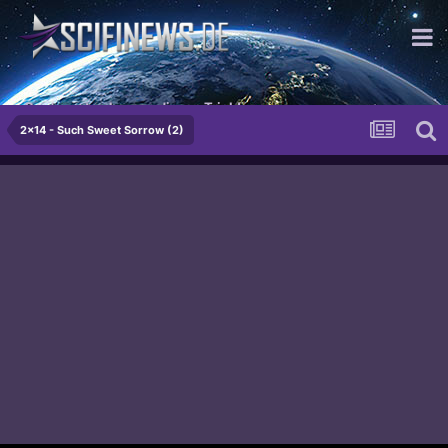
Produzenten hassen diesen Trick!
2x14 - Such Sweet Sorrow (2)