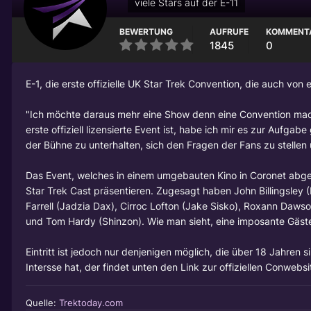
viele Stars auf der E-11
BEWERTUNG
AUFRUFE
KOMMENT
1845
0
E-1, die erste offizielle UK Star Trek Convention, die auch von e
"Ich möchte daraus mehr eine Show denn eine Convention ma
erste offiziell lizensierte Event ist, habe ich mir es zur Auf
der Bühne zu unterhalten, sich den Fragen der Fans zu stellen 
Das Event, welches in einem umgebauten Kino in Coronet abge
Star Trek Cast präsentieren. Zugesagt haben
John Billingsley
(
Farrell
(Jadzia Dax),
Cirroc Lofton
(Jake Sisko),
Roxann Dawso
und Tom Hardy (Shinzon). Wie man sieht, eine imposante Gäste
Eintritt ist jedoch nur denjenigen möglich, die über 18 Jahre
Intersse hat, der findet unten den Link zur offiziellen Conwebsi
Quelle:
Trektoday.com