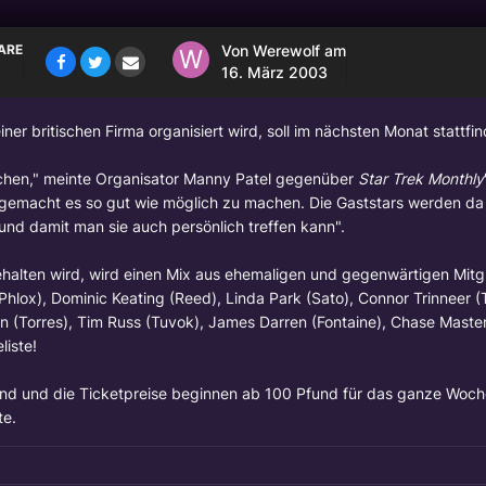
ARE
Von
Werewolf
am
16. März 2003
iner britischen Firma organisiert wird, soll im nächsten Monat stattfi
chen," meinte Organisator Manny Patel gegenüber
Star Trek Monthly
gabe gemacht es so gut wie möglich zu machen. Die Gaststars werden da
und damit man sie auch persönlich treffen kann".
halten wird, wird einen Mix aus ehemaligen und gegenwärtigen Mitg
Phlox),
Dominic Keating
(Reed),
Linda Park
(Sato),
Connor Trinneer
(
n
(Torres),
Tim Russ
(Tuvok), James Darren (Fontaine),
Chase Maste
liste!
n sind und die Ticketpreise beginnen ab 100 Pfund für das ganze Wo
te.