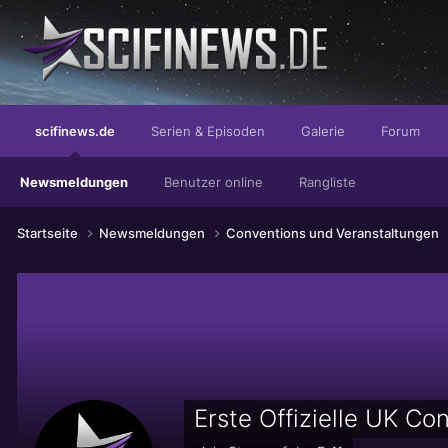
...wipe them out - all of them!
scifinews.de
Serien & Episoden
Galerie
Forum
Newsmeldungen
Benutzer online
Rangliste
Startseite
Newsmeldungen
Conventions und Veranstaltungen
Erste Offizielle UK C