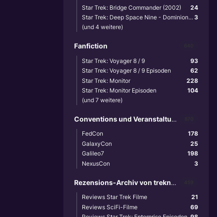
Star Trek: Bridge Commander (2002)
24
Star Trek: Deep Space Nine - Dominion Wars (2001)
3
(und 4 weitere)
Fanfiction
640
Star Trek: Voyager 8 / 9
93
Star Trek: Voyager 8 / 9 Episoden
62
Star Trek: Monitor
228
Star Trek: Monitor Episoden
104
(und 7 weitere)
Conventions und Veranstaltungen
870
FedCon
178
GalaxyCon
25
Galileo7
198
NexusCon
3
Rezensions-Archiv von treknews.de
459
Reviews Star Trek Filme
21
Reviews SciFi-Filme
69
Reviews Star Trek: Enterprise Episoden
98