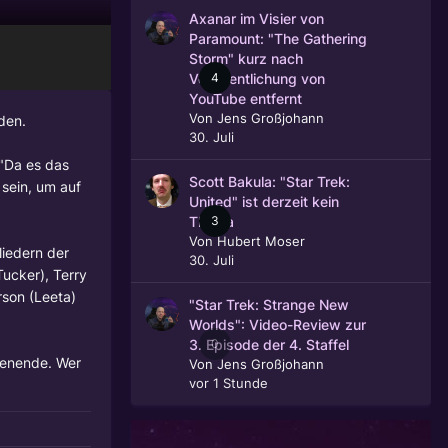
Axanar im Visier von
Paramount: "The Gathering
Storm" kurz nach
4
Veröffentlichung von
YouTube entfernt
Von
Jens Großjohann
nden.
30. Juli
"Da es das
Scott Bakula: "Star Trek:
 sein, um auf
United" ist derzeit kein
3
Thema
Von
Hubert Moser
liedern der
30. Juli
Tucker),
Terry
rson
(Leeta)
"Star Trek: Strange New
Worlds": Video-Review zur
0
3. Episode der 4. Staffel
chenende. Wer
Von
Jens Großjohann
vor 1 Stunde