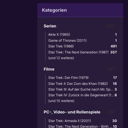
Kategorien
Serien
6220
Akte X (1993)
1
Game of Thrones (2011)
1
Star Trek (1966)
491
Star Trek: The Next Generation (1987)
357
(und 12 weitere)
Filme
3867
Star Trek: Der Film (1979)
17
Star Trek II: Der Zorn des Khan (1982)
16
Star Trek III: Auf der Suche nach Mr. Spock (1984)
3
Star Trek IV: Zurück in die Gegenwart (1986)
8
(und 10 weitere)
PC-, Video- und Rollenspiele
1102
Star Trek: Armada II (2001)
30
Star Trek: The Next Generation - Birth of the Federation (1999)
10