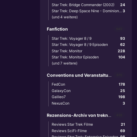
Star Trek: Bridge Commander (2002)
24
Star Trek: Deep Space Nine - Dominion Wars (2001)
3
(und 4 weitere)
Fanfiction
640
Star Trek: Voyager 8 / 9
93
Star Trek: Voyager 8 / 9 Episoden
62
Star Trek: Monitor
228
Star Trek: Monitor Episoden
104
(und 7 weitere)
Conventions und Veranstaltungen
870
FedCon
178
GalaxyCon
25
Galileo7
198
NexusCon
3
Rezensions-Archiv von treknews.de
459
Reviews Star Trek Filme
21
Reviews SciFi-Filme
69
Reviews Star Trek: Enterprise Episoden
98