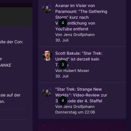
Axanar im Visier von
Paramount: "The Gathering
Storm" kurz nach
4
Veröffentlichung von
YouTube entfernt
Von
Jens Großjohann
30. Juli
ite der Con:
Scott Bakula: "Star Trek:
e
United" ist derzeit kein
3
 DANKE
Thema
Von
Hubert Moser
30. Juli
"Star Trek: Strange New
sie auf der
Worlds": Video-Review zur
4
3. Episode der 4. Staffel
en.
Von
Jens Großjohann
Donnerstag um 22:06