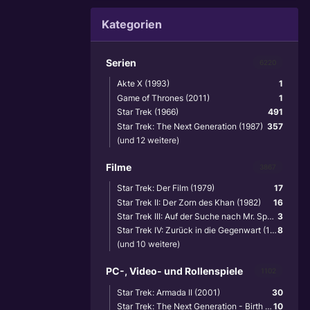
Kategorien
Serien
6220
Akte X (1993)
1
Game of Thrones (2011)
1
Star Trek (1966)
491
Star Trek: The Next Generation (1987)
357
(und 12 weitere)
Filme
3867
Star Trek: Der Film (1979)
17
Star Trek II: Der Zorn des Khan (1982)
16
Star Trek III: Auf der Suche nach Mr. Spock (1984)
3
Star Trek IV: Zurück in die Gegenwart (1986)
8
(und 10 weitere)
PC-, Video- und Rollenspiele
1102
Star Trek: Armada II (2001)
30
Star Trek: The Next Generation - Birth of the Federation (1999)
10