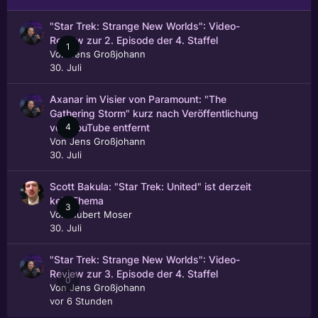
"Star Trek: Strange New Worlds": Video-
Review zur 2. Episode der 4. Staffel
1
Von
Jens Großjohann
30. Juli
Axanar im Visier von Paramount: "The
Gathering Storm" kurz nach Veröffentlichung
4
von YouTube entfernt
Von
Jens Großjohann
30. Juli
Scott Bakula: "Star Trek: United" ist derzeit
kein Thema
3
Von
Hubert Moser
30. Juli
"Star Trek: Strange New Worlds": Video-
Review zur 3. Episode der 4. Staffel
0
Von
Jens Großjohann
vor 6 Stunden