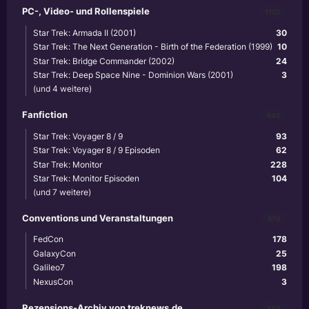
PC-, Video- und Rollenspiele
1102
Star Trek: Armada II (2001)
30
Star Trek: The Next Generation - Birth of the Federation (1999)
10
Star Trek: Bridge Commander (2002)
24
Star Trek: Deep Space Nine - Dominion Wars (2001)
3
(und 4 weitere)
Fanfiction
640
Star Trek: Voyager 8 / 9
93
Star Trek: Voyager 8 / 9 Episoden
62
Star Trek: Monitor
228
Star Trek: Monitor Episoden
104
(und 7 weitere)
Conventions und Veranstaltungen
870
FedCon
178
GalaxyCon
25
Galileo7
198
NexusCon
3
Rezensions-Archiv von treknews.de
459