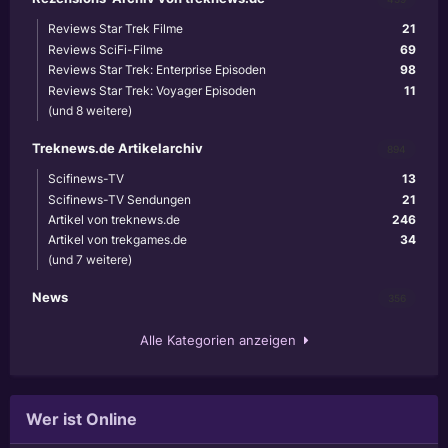
Reviews Star Trek Filme
21
Reviews SciFi-Filme
69
Reviews Star Trek: Enterprise Episoden
98
Reviews Star Trek: Voyager Episoden
11
(und 8 weitere)
Treknews.de Artikelarchiv
894
Scifinews-TV
13
Scifinews-TV Sendungen
21
Artikel von treknews.de
246
Artikel von trekgames.de
34
(und 7 weitere)
News
356
Alle Kategorien anzeigen
Wer ist Online