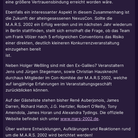
eine größere Vertrauensbindung erreicht worden wäre.
Ebenfalls ein interessanter Aspekt in diesem Zusammenhang ist
die Zukunft der alteingesessenen NexusCon. Sollte die
M.A.R.S. 2002 ein Erfolg werden und im nächsten Jahr wiederum
in Berlin stattfinden, stellt sich ernsthaft die Frage, ob das Team
um Frank Völzer nach 5 erfolgreichen Conventions das Risiko
einer direkten, deutlich kleineren Konkurrenzveranstaltung
einzugehen bereit
ist.
Neben Holger Weßling sind mit den Ex-Galileo7 Veranstaltern
Jens und Jürgen Stegemann, sowie Christian Hausknecht
durchaus Mitglieder im Con-Komitée der M.A.R.S 2002, welche
auf langjährige Erfahrungen im Veranstaltungsgeschäft
zurückblicken können.
Auf der Gästeliste stehen bisher René Auberjonois, James
Darren, Richard Hatch, J.G.
Hertzler
,
Robert O'Reilly
, Tony
Amendola, James Horan und Alexandra Tydings. Die offizielle
Website befindet sich unter
www.mars-2002.de
.
Über weitere Entwicklungen, Aufklärungen und Reaktionen rund
um die M.A.R.S. 2002 wird berichtet werden!