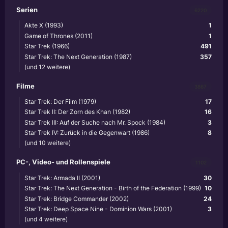
Serien
6220
Akte X (1993)
1
Game of Thrones (2011)
1
Star Trek (1966)
491
Star Trek: The Next Generation (1987)
357
(und 12 weitere)
Filme
3867
Star Trek: Der Film (1979)
17
Star Trek II: Der Zorn des Khan (1982)
16
Star Trek III: Auf der Suche nach Mr. Spock (1984)
3
Star Trek IV: Zurück in die Gegenwart (1986)
8
(und 10 weitere)
PC-, Video- und Rollenspiele
1102
Star Trek: Armada II (2001)
30
Star Trek: The Next Generation - Birth of the Federation (1999)
10
Star Trek: Bridge Commander (2002)
24
Star Trek: Deep Space Nine - Dominion Wars (2001)
3
(und 4 weitere)