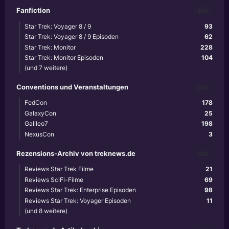
Fanfiction
640
Star Trek: Voyager 8 / 9
93
Star Trek: Voyager 8 / 9 Episoden
62
Star Trek: Monitor
228
Star Trek: Monitor Episoden
104
(und 7 weitere)
Conventions und Veranstaltungen
870
FedCon
178
GalaxyCon
25
Galileo7
198
NexusCon
3
Rezensions-Archiv von treknews.de
459
Reviews Star Trek Filme
21
Reviews SciFi-Filme
69
Reviews Star Trek: Enterprise Episoden
98
Reviews Star Trek: Voyager Episoden
11
(und 8 weitere)