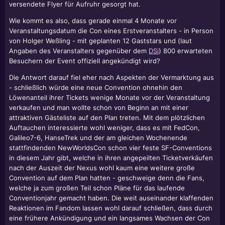
versendete Flyer für Aufruhr gesorgt hat.
Wie kommt es also, dass gerade einmal 4 Monate vor
Veranstaltungsdatum die Con eines Erstveranstalters - in Person
von Holger Weßling - mit geplanten 12 Gaststars und (laut
Angaben des Veranstalters gegenüber dem
DSi
) 800 erwarteten
Besuchern der Event offiziell angekündigt wird?
Die Antwort darauf fiel eher nach Aspekten der Vermarktung aus
- schließlich würde eine neue Convention ohnehin den
Löwenanteil ihrer Tickets wenige Monate vor der Veranstaltung
verkaufen und man wollte schon von Beginn an mit einer
attraktiven Gästeliste auf den Plan treten. Mit dem plötzlichen
Auftauchen interessierte wohl weniger, dass es mit FedCon,
Galileo7-6, HanseTrek und der am gleichen Wochenende
stattfindenden NewWorldsCon schon vier feste SF-Conventions
in diesem Jahr gibt, welche in ihren angepeilten Ticketverkäufen
nach der Auszeit der Nexus wohl kaum eine weitere große
Convention auf dem Plan hatten - geschweige denn die Fans,
welche ja zum großen Teil schon Pläne für das laufende
Conventionjahr gemacht haben. Die weit auseinander klaffenden
Reaktionen im Fandom lassen wohl darauf schließen, dass durch
eine frühere Ankündigung und ein langsames Wachsen der Con