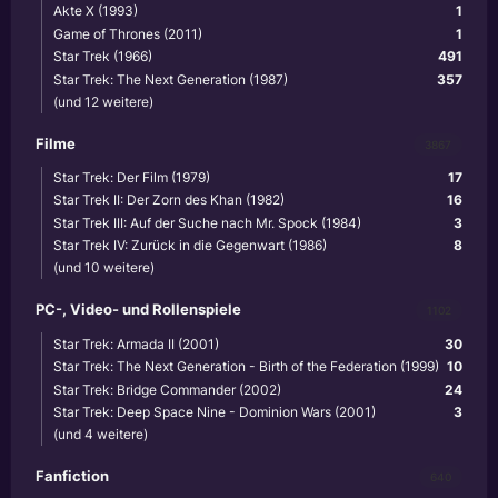
Akte X (1993)
1
Game of Thrones (2011)
1
Star Trek (1966)
491
Star Trek: The Next Generation (1987)
357
(und 12 weitere)
Filme
3867
Star Trek: Der Film (1979)
17
Star Trek II: Der Zorn des Khan (1982)
16
Star Trek III: Auf der Suche nach Mr. Spock (1984)
3
Star Trek IV: Zurück in die Gegenwart (1986)
8
(und 10 weitere)
PC-, Video- und Rollenspiele
1102
Star Trek: Armada II (2001)
30
Star Trek: The Next Generation - Birth of the Federation (1999)
10
Star Trek: Bridge Commander (2002)
24
Star Trek: Deep Space Nine - Dominion Wars (2001)
3
(und 4 weitere)
Fanfiction
640