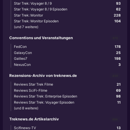
Star Trek: Voyager 8 / 9
93
Star Trek: Voyager 8 / 9 Episoden
62
Star Trek: Monitor
228
Star Trek: Monitor Episoden
104
(und 7 weitere)
Conventions und Veranstaltungen
870
FedCon
178
GalaxyCon
25
Galileo7
198
NexusCon
3
Rezensions-Archiv von treknews.de
459
Reviews Star Trek Filme
21
Reviews SciFi-Filme
69
Reviews Star Trek: Enterprise Episoden
98
Reviews Star Trek: Voyager Episoden
11
(und 8 weitere)
Treknews.de Artikelarchiv
894
Scifinews-TV
13