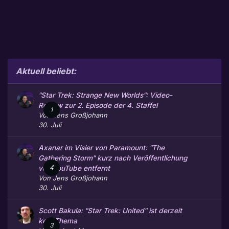
Aktuell beliebt:
"Star Trek: Strange New Worlds": Video-
Review zur 2. Episode der 4. Staffel
1
Von
Jens Großjohann
30. Juli
Axanar im Visier von Paramount: "The
Gathering Storm" kurz nach Veröffentlichung
4
von YouTube entfernt
Von
Jens Großjohann
30. Juli
Scott Bakula: "Star Trek: United" ist derzeit
kein Thema
3