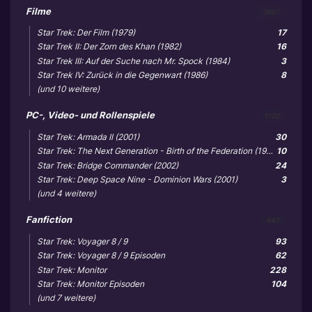
Filme
3867
Star Trek: Der Film (1979)
17
Star Trek II: Der Zorn des Khan (1982)
16
Star Trek III: Auf der Suche nach Mr. Spock (1984)
3
Star Trek IV: Zurück in die Gegenwart (1986)
8
(und 10 weitere)
PC-, Video- und Rollenspiele
1102
Star Trek: Armada II (2001)
30
Star Trek: The Next Generation - Birth of the Federation (1999)
10
Star Trek: Bridge Commander (2002)
24
Star Trek: Deep Space Nine - Dominion Wars (2001)
3
(und 4 weitere)
Fanfiction
640
Star Trek: Voyager 8 / 9
93
Star Trek: Voyager 8 / 9 Episoden
62
Star Trek: Monitor
228
Star Trek: Monitor Episoden
104
(und 7 weitere)