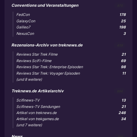
Conventions und Veranstaltungen
870
FedCon
178
GalaxyCon
25
Galileo7
198
NexusCon
3
Rezensions-Archiv von treknews.de
459
Reviews Star Trek Filme
21
Reviews SciFi-Filme
69
Reviews Star Trek: Enterprise Episoden
98
Reviews Star Trek: Voyager Episoden
11
(und 8 weitere)
Treknews.de Artikelarchiv
894
Scifinews-TV
13
Scifinews-TV Sendungen
21
Artikel von treknews.de
246
Artikel von trekgames.de
34
(und 7 weitere)
News
356