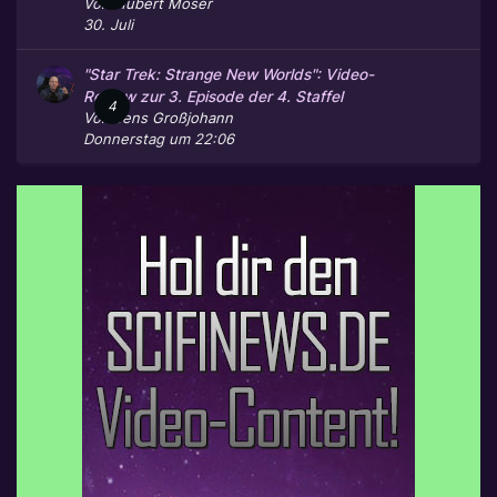
Von
Hubert Moser
30. Juli
"Star Trek: Strange New Worlds": Video-
Review zur 3. Episode der 4. Staffel
4
Von
Jens Großjohann
Donnerstag um 22:06