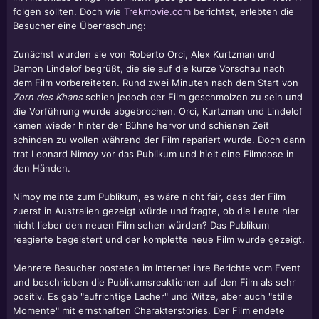
folgen sollten. Doch wie
Trekmovie.com
berichtet, erlebten die
Besucher eine Überraschung:
Zunächst wurden sie von Roberto Orci, Alex Kurtzman und
Damon Lindelof begrüßt, die sie auf die kurze Vorschau nach
dem Film vorbereiteten. Rund zwei Minuten nach dem Start von
Zorn des Khans
schien jedoch der Film geschmolzen zu sein und
die Vorführung wurde abgebrochen. Orci, Kurtzman und Lindelof
kamen wieder hinter der Bühne hervor und schienen Zeit
schinden zu wollen während der Film repariert wurde. Doch dann
trat
Leonard Nimoy
vor das Publikum und hielt eine Filmdose in
den Händen.
Nimoy meinte zum Publikum, es wäre nicht fair, dass der Film
zuerst in Australien gezeigt würde und fragte, ob die Leute hier
nicht lieber den neuen Film sehen würden? Das Publikum
reagierte begeistert und der komplette neue Film wurde gezeigt.
Mehrere Besucher posteten im Internet ihre Berichte vom Event
und beschrieben die Publikumsreaktionen auf den Film als sehr
positiv. Es gab "aufrichtige Lacher" und Witze, aber auch "stille
Momente" mit ernsthaften Charakterstories. Der Film endete