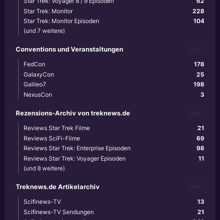
Star Trek: Voyager 8 / 9 Episoden
62
Star Trek: Monitor
228
Star Trek: Monitor Episoden
104
(und 7 weitere)
Conventions und Veranstaltungen
870
FedCon
178
GalaxyCon
25
Galileo7
198
NexusCon
3
Rezensions-Archiv von treknews.de
459
Reviews Star Trek Filme
21
Reviews SciFi-Filme
69
Reviews Star Trek: Enterprise Episoden
98
Reviews Star Trek: Voyager Episoden
11
(und 8 weitere)
Treknews.de Artikelarchiv
894
Scifinews-TV
13
Scifinews-TV Sendungen
21