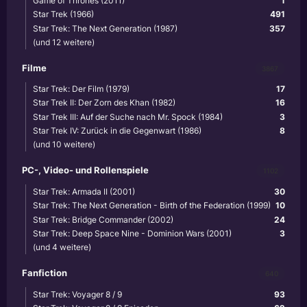
Game of Thrones (2011)
1
Star Trek (1966)
491
Star Trek: The Next Generation (1987)
357
(und 12 weitere)
Filme
3867
Star Trek: Der Film (1979)
17
Star Trek II: Der Zorn des Khan (1982)
16
Star Trek III: Auf der Suche nach Mr. Spock (1984)
3
Star Trek IV: Zurück in die Gegenwart (1986)
8
(und 10 weitere)
PC-, Video- und Rollenspiele
1102
Star Trek: Armada II (2001)
30
Star Trek: The Next Generation - Birth of the Federation (1999)
10
Star Trek: Bridge Commander (2002)
24
Star Trek: Deep Space Nine - Dominion Wars (2001)
3
(und 4 weitere)
Fanfiction
640
Star Trek: Voyager 8 / 9
93