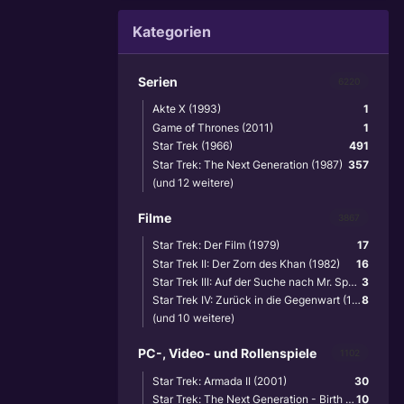
Kategorien
Serien
6220
Akte X (1993)
1
Game of Thrones (2011)
1
Star Trek (1966)
491
Star Trek: The Next Generation (1987)
357
(und 12 weitere)
Filme
3867
Star Trek: Der Film (1979)
17
Star Trek II: Der Zorn des Khan (1982)
16
Star Trek III: Auf der Suche nach Mr. Spock (1984)
3
Star Trek IV: Zurück in die Gegenwart (1986)
8
(und 10 weitere)
PC-, Video- und Rollenspiele
1102
Star Trek: Armada II (2001)
30
Star Trek: The Next Generation - Birth of the Federation (1999)
10