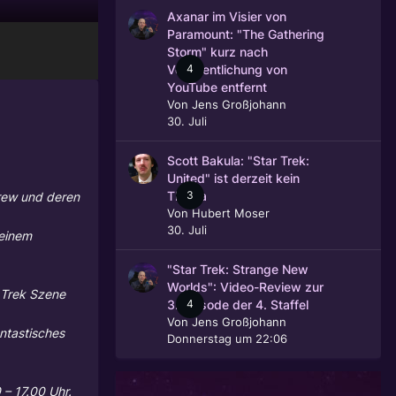
Axanar im Visier von
Paramount: "The Gathering
Storm" kurz nach
4
Veröffentlichung von
YouTube entfernt
Von
Jens Großjohann
30. Juli
Scott Bakula: "Star Trek:
United" ist derzeit kein
3
Crew und deren
Thema
Von
Hubert Moser
30. Juli
 einem
"Star Trek: Strange New
Worlds": Video-Review zur
r Trek Szene
4
3. Episode der 4. Staffel
Von
Jens Großjohann
ntastisches
Donnerstag um 22:06
 – 17.00 Uhr.