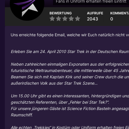
Fans in Uniform erhalten freien Eintritt
BEWERTUNG
AUFRUFE
KOMMENT
2043
0
Uns erreichte folgende Email, welche wir Euch natürlich nicht v
Erleben Sie am 24. April 2010 Star Trek in der Deutschen Rau
Neben zahlreichen einmaligen Exponaten aus der erfolgreichen
futuristische Weltraumabenteuer, die mittlerweile über 45 Jah
Beamen Sie sich mit Kaptain Kirk und seiner Crew durch die un
außerirdischen Volk aus der Star Trek Szene…
Um 15.00 Uhr gibt es einen interessanten, hintergründigen und 
geschätzten Referenten, über „Fehler bei Star Tek?“.
Für unsere jüngeren Gäste ist Science Fiction Basteln angesag
Raumschiff.
Alle echten „Trekkies“ in Kostüm oder Uniform erhalten freien 