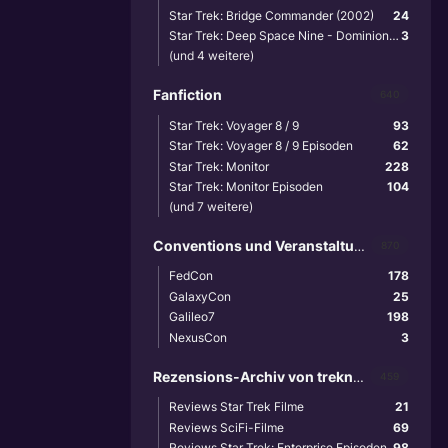
Star Trek: Bridge Commander (2002)
24
Star Trek: Deep Space Nine - Dominion Wars (2001)
3
(und 4 weitere)
Fanfiction
640
Star Trek: Voyager 8 / 9
93
Star Trek: Voyager 8 / 9 Episoden
62
Star Trek: Monitor
228
Star Trek: Monitor Episoden
104
(und 7 weitere)
Conventions und Veranstaltungen
870
FedCon
178
GalaxyCon
25
Galileo7
198
NexusCon
3
Rezensions-Archiv von treknews.de
459
Reviews Star Trek Filme
21
Reviews SciFi-Filme
69
Reviews Star Trek: Enterprise Episoden
98