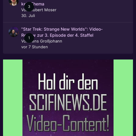
kein Thema
3
Von
Hubert Moser
30. Juli
"Star Trek: Strange New Worlds": Video-
Review zur 3. Episode der 4. Staffel
1
Von
Jens Großjohann
vor 7 Stunden