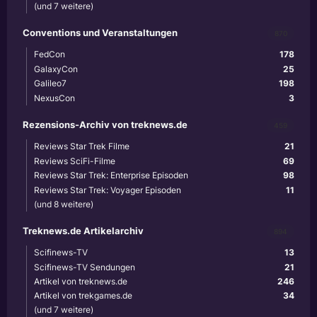
(und 7 weitere)
Conventions und Veranstaltungen
870
FedCon
178
GalaxyCon
25
Galileo7
198
NexusCon
3
Rezensions-Archiv von treknews.de
459
Reviews Star Trek Filme
21
Reviews SciFi-Filme
69
Reviews Star Trek: Enterprise Episoden
98
Reviews Star Trek: Voyager Episoden
11
(und 8 weitere)
Treknews.de Artikelarchiv
894
Scifinews-TV
13
Scifinews-TV Sendungen
21
Artikel von treknews.de
246
Artikel von trekgames.de
34
(und 7 weitere)