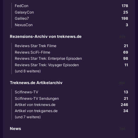
FedCon
178
GalaxyCon
25
Galileo7
198
NexusCon
3
Rezensions-Archiv von treknews.de
459
Reviews Star Trek Filme
21
Reviews SciFi-Filme
69
Reviews Star Trek: Enterprise Episoden
98
Reviews Star Trek: Voyager Episoden
11
(und 8 weitere)
Treknews.de Artikelarchiv
894
Scifinews-TV
13
Scifinews-TV Sendungen
21
Artikel von treknews.de
246
Artikel von trekgames.de
34
(und 7 weitere)
News
356