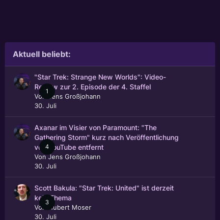
Aktuell beliebt:
"Star Trek: Strange New Worlds": Video-
Review zur 2. Episode der 4. Staffel
1
Von
Jens Großjohann
30. Juli
Axanar im Visier von Paramount: "The
Gathering Storm" kurz nach Veröffentlichung
4
von YouTube entfernt
Von
Jens Großjohann
30. Juli
Scott Bakula: "Star Trek: United" ist derzeit
kein Thema
3
Von
Hubert Moser
30. Juli