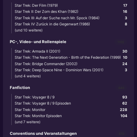
Star Trek: Der Film (1979)
17
Star Trek II: Der Zorn des Khan (1982)
16
Star Trek III: Auf der Suche nach Mr. Spock (1984)
3
Star Trek IV: Zurück in die Gegenwart (1986)
8
(und 10 weitere)
PC-, Video- und Rollenspiele
1102
Star Trek: Armada II (2001)
30
Star Trek: The Next Generation - Birth of the Federation (1999)
10
Star Trek: Bridge Commander (2002)
24
Star Trek: Deep Space Nine - Dominion Wars (2001)
3
(und 4 weitere)
Fanfiction
640
Star Trek: Voyager 8 / 9
93
Star Trek: Voyager 8 / 9 Episoden
62
Star Trek: Monitor
228
Star Trek: Monitor Episoden
104
(und 7 weitere)
Conventions und Veranstaltungen
870