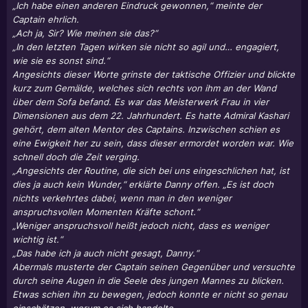
„Ich habe einen anderen Eindruck gewonnen,“ meinte der
Captain ehrlich.
„Ach ja, Sir? Wie meinen sie das?“
„In den letzten Tagen wirken sie nicht so agil und… engagiert,
wie sie es sonst sind.“
Angesichts dieser Worte grinste der taktische Offizier und blickte
kurz zum Gemälde, welches sich rechts von ihm an der Wand
über dem Sofa befand. Es war das Meisterwerk Frau in vier
Dimensionen aus dem 22. Jahrhundert. Es hatte Admiral Kashari
gehört, dem alten Mentor des Captains. Inzwischen schien es
eine Ewigkeit her zu sein, dass dieser ermordet worden war. Wie
schnell doch die Zeit verging.
„Angesichts der Routine, die sich bei uns eingeschlichen hat, ist
dies ja auch kein Wunder,“ erklärte Danny offen. „Es ist doch
nichts verkehrtes dabei, wenn man in den weniger
anspruchsvollen Momenten Kräfte schont.“
„Weniger anspruchsvoll heißt jedoch nicht, dass es weniger
wichtig ist.“
„Das habe ich ja auch nicht gesagt, Danny.“
Abermals musterte der Captain seinen Gegenüber und versuchte
durch seine Augen in die Seele des jungen Mannes zu blicken.
Etwas schien ihn zu bewegen, jedoch konnte er nicht so genau