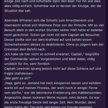
einige Zeit nach und schüttelte dann den Kopf. Für ihn war dies
alles völlig einfach. Scheinbar war er derzeit der Einzige, der die
Situation klar sah.
Abermals öffneten sich die Schotts zum Arrestbereich und
überrascht erhob sich Matthew Price von der Pritsche. Mit so viel
Besuch allein in den ersten Stunden seiner Haft hatte er beileibe
nicht gerechnet. Schon gar nicht mit dem Captain als Besucher.
Dieser stellte sich vor dem Kraftfeld auf und befahl einem
Sicherheitsmann dieses zu deaktivieren. Ohne zu zögern kam der
Crewman dem Befehl nach.
„Ich habe sie hier nicht so schnell erwartet, Captain,“ begrüßte
der Commander seinen Vorgesetzten und blieb dabei, völlig
unüblich für ihn, sehr förmlich.
Captain Lewinski sprang jedoch nicht auf diese Schiene auf und
fragte stattdessen:
„Wie geht es dir?“
„Naja, geht so. Jemand hat mich einsperren lassen und seitdem
warte ich auf meinen Prozess, der wohl noch in einiger Ferne
sein dürfte,“ war die lakonische Erwiderung des Halbbetazoiden.
Angesichts dieser lockeren Worte musste John lächeln. Es war
die erste freudige Geste seit langer Zeit. Kein Wunder, denn
bisher hatte der Tag nicht viel Anlass zur Freude gegeben.