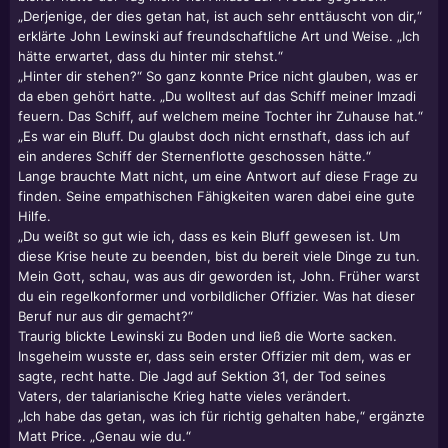
„Derjenige, der dies getan hat, ist auch sehr enttäuscht von dir,“
erklärte John Lewinski auf freundschaftliche Art und Weise. „Ich
hätte erwartet, dass du hinter mir stehst.“
„Hinter dir stehen?“ So ganz konnte Price nicht glauben, was er
da eben gehört hatte. „Du wolltest auf das Schiff meiner Imzadi
feuern. Das Schiff, auf welchem meine Tochter ihr Zuhause hat.“
„Es war ein Bluff. Du glaubst doch nicht ernsthaft, dass ich auf
ein anderes Schiff der Sternenflotte geschossen hätte.“
Lange brauchte Matt nicht, um eine Antwort auf diese Frage zu
finden. Seine empathischen Fähigkeiten waren dabei eine gute
Hilfe.
„Du weißt so gut wie ich, dass es kein Bluff gewesen ist. Um
diese Krise heute zu beenden, bist du bereit viele Dinge zu tun.
Mein Gott, schau, was aus dir geworden ist, John. Früher warst
du ein regelkonformer und vorbildlicher Offizier. Was hat dieser
Beruf nur aus dir gemacht?“
Traurig blickte Lewinski zu Boden und ließ die Worte sacken.
Insgeheim wusste er, dass sein erster Offizier mit dem, was er
sagte, recht hatte. Die Jagd auf Sektion 31, der Tod seines
Vaters, der talarianische Krieg hatte vieles verändert.
„Ich habe das getan, was ich für richtig gehalten habe,“ ergänzte
Matt Price. „Genau wie du.“