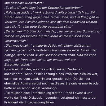
ihm dasselbe wiederfährt.“
„Es sind Unschuldige bei der Detonation gestorben!“
„Kollateralschäden,“ winkte Edward Jellico verächtlich ab. „Wir
führen einen Krieg gegen den Terror, John, und im Krieg gibt es
Verluste. Ihre Familien können sich mit dem Gedanken trösten,
dass sie für eine gute Sache gestorben sind.“
„Sie Schwein!“ brüllte John wieder, „sie verdammtes Schwein! Ich
mache sie persönliche für den Mord an diesen Menschen
verantwortlich.“
„Dies mag ja sein,“ erwiderte Jellico mit einem süffisanten
Lächeln, „aber nichtsdestotrotz brauchen sie mich. Ich bin der
einzige, der Sektion 31 ans Messer liefern kann. Und ich kann
sagen, ich freue mich schon auf unsere weitere
Zusammenarbeit.“
Es war ein Muster, welches sich in seinem Verhalten
abzeichnete. Wenn es der Lösung eines Problems dienlich war,
dann war es dem Justizminister gerade recht. Ob sich der
ehemalige Admiral selbst noch an dieses Ereignis erinnerte oder
hatte er es schon längst verdrängt?
„Sie müssen eine Entscheidung treffen,“ fand Lewinski und
wollte damit die Diskussion beenden. Letztendlich musste der
Präsident die Entscheidung fällen.