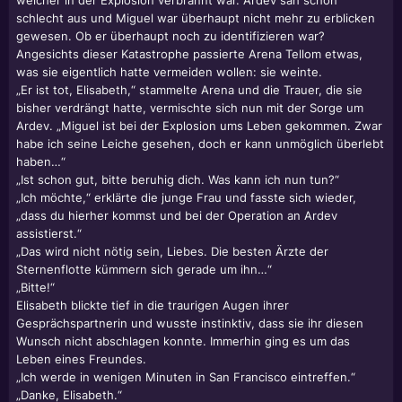
welcher in der Explosion verbrannt war. Ardev sah schon
schlecht aus und Miguel war überhaupt nicht mehr zu erblicken
gewesen. Ob er überhaupt noch zu identifizieren war?
Angesichts dieser Katastrophe passierte Arena Tellom etwas,
was sie eigentlich hatte vermeiden wollen: sie weinte.
„Er ist tot, Elisabeth,“ stammelte Arena und die Trauer, die sie
bisher verdrängt hatte, vermischte sich nun mit der Sorge um
Ardev. „Miguel ist bei der Explosion ums Leben gekommen. Zwar
habe ich seine Leiche gesehen, doch er kann unmöglich überlebt
haben…“
„Ist schon gut, bitte beruhig dich. Was kann ich nun tun?“
„Ich möchte,“ erklärte die junge Frau und fasste sich wieder,
„dass du hierher kommst und bei der Operation an Ardev
assistierst.“
„Das wird nicht nötig sein, Liebes. Die besten Ärzte der
Sternenflotte kümmern sich gerade um ihn…“
„Bitte!“
Elisabeth blickte tief in die traurigen Augen ihrer
Gesprächspartnerin und wusste instinktiv, dass sie ihr diesen
Wunsch nicht abschlagen konnte. Immerhin ging es um das
Leben eines Freundes.
„Ich werde in wenigen Minuten in San Francisco eintreffen.“
„Danke, Elisabeth.“