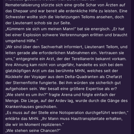
Rematerialisierung stürzte sich eine große Schar von Ärzten auf
das Ehepaar und war bereit alle erdenkliche Hilfe zu leisten. Eine
Schwester wollte sich die Verletzungen Telloms ansehen, doch
der Lieutenant schob sie zur Seite.
„Kümmern sie sich um meinen Mann!“ bat sie energisch. „Er hat
bei einer Explosion schwere Verbrennungen erlitten und braucht
umgehend Hilfe.“
„Wir sind über den Sachverhalt informiert, Lieutenant Tellom, und
leiten gerade alle erforderlichen Maßnahmen ein. Vertrauen sie
uns,“ entgegnete ein Arzt, der der Terellianerin bekannt vorkam.
Ihre Ahnung kam nicht von ungefähr, handelte es sich bei dem
glatzköpfigen Arzt um das berühmte MHN, welches seit der
Rückkehr der Voyager aus dem Delta-Quadranten als Chefarzt
der Sternenflotte fungierte. Bei ihm würden sie sicherlich gut
aufgehoben sein. Wer besaß eine größere Expertise als er?
„Wie steht es um ihn?“ fragte Arena und folgte einfach der
Menge. Die Liege, auf der Ardev lag, wurde durch die Gänge des
Krankenhauses geschoben.
„Es muss auf der Stelle eine Notoperation durchgeführt werden,“
erklärte das MHN. „Ihr Mann muss Hauttransplantate erhalten,
die wir im Moment replizieren.“
„Wie stehen seine Chancen?“