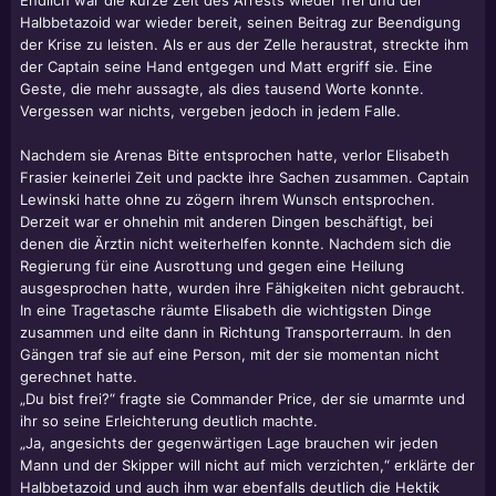
Endlich war die kurze Zeit des Arrests wieder frei und der
Halbbetazoid war wieder bereit, seinen Beitrag zur Beendigung
der Krise zu leisten. Als er aus der Zelle heraustrat, streckte ihm
der Captain seine Hand entgegen und Matt ergriff sie. Eine
Geste, die mehr aussagte, als dies tausend Worte konnte.
Vergessen war nichts, vergeben jedoch in jedem Falle.
Nachdem sie Arenas Bitte entsprochen hatte, verlor Elisabeth
Frasier keinerlei Zeit und packte ihre Sachen zusammen. Captain
Lewinski hatte ohne zu zögern ihrem Wunsch entsprochen.
Derzeit war er ohnehin mit anderen Dingen beschäftigt, bei
denen die Ärztin nicht weiterhelfen konnte. Nachdem sich die
Regierung für eine Ausrottung und gegen eine Heilung
ausgesprochen hatte, wurden ihre Fähigkeiten nicht gebraucht.
In eine Tragetasche räumte Elisabeth die wichtigsten Dinge
zusammen und eilte dann in Richtung Transporterraum. In den
Gängen traf sie auf eine Person, mit der sie momentan nicht
gerechnet hatte.
„Du bist frei?“ fragte sie Commander Price, der sie umarmte und
ihr so seine Erleichterung deutlich machte.
„Ja, angesichts der gegenwärtigen Lage brauchen wir jeden
Mann und der Skipper will nicht auf mich verzichten,“ erklärte der
Halbbetazoid und auch ihm war ebenfalls deutlich die Hektik