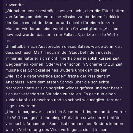
zuwandte.
„Wir haben unser bestmögliches versucht, aber die Täter hatten
von Anfang an nicht vor diese Mission zu überleben,“ erklärte
der Kommandant der Monitor und dachte für einen kurzen
Moment wieder an seine verletzten Crewmitglieder. „Als ihm
bewusst wurde, dass er in der Falle saß, setzte er die Waffe
frei.“
Unmittelbar nach Aussprechen dieses Satzes wurde John klar,
dass sich auch Martin noch in der Stadt befinden musste.
Immerhin hatte er sich nicht innerhalb einer solch kurzen Zeit
wegbeamen können. Oder war er schon in Sicherheit? Zur Zeit
musste das Schicksal seines Bruders ungeklärt bleiben.
„Wie ist die gegenwärtige Lage?“ fragte der Präsident im
Anschluss. Nach dem ersten Schock über die schlechte
Nachricht hatte er sich sogleich wieder gefasst und war bereit
sich der veränderten Situation zu stellen. Es galt nun einen
kühlen Kopf zu bewahren und so schnell wie möglich Herr der
Lage zu werden.
„Unmittelbar, bevor ich mich in Sicherheit bringen konnte, wurde
die Waffe ausgelöst und einige Polizisten sowie der Attentäter
verseucht. Anhand der Spezifikationen meines Bruders können
wir die Verbreitung des Virus verfolgen… sie ist immens.“