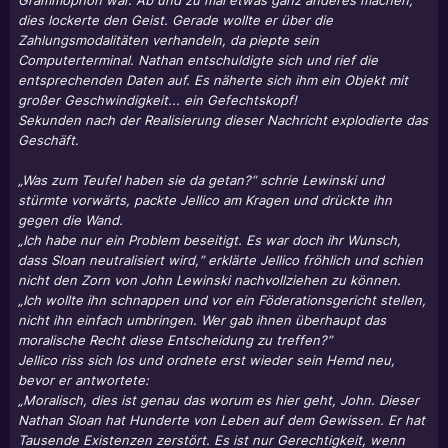
Grammophon war. Ab und zu mal etwas ganz anderes machen,
dies lockerte den Geist. Gerade wollte er über die
Zahlungsmodalitäten verhandeln, da piepte sein
Computerterminal. Nathan entschuldigte sich und rief die
entsprechenden Daten auf. Es näherte sich ihm ein Objekt mit
großer Geschwindigkeit... ein Gefechtskopf!
Sekunden nach der Realisierung dieser Nachricht explodierte das
Geschäft.
„Was zum Teufel haben sie da getan?“ schrie Lewinski und
stürmte vorwärts, packte Jellico am Kragen und drückte ihn
gegen die Wand.
„Ich habe nur ein Problem beseitigt. Es war doch ihr Wunsch,
dass Sloan neutralisiert wird,“ erklärte Jellico fröhlich und schien
nicht den Zorn von John Lewinski nachvollziehen zu können.
„Ich wollte ihn schnappen und vor ein Föderationsgericht stellen,
nicht ihn einfach umbringen. Wer gab ihnen überhaupt das
moralische Recht diese Entscheidung zu treffen?“
Jellico riss sich los und ordnete erst wieder sein Hemd neu,
bevor er antwortete:
„Moralisch, dies ist genau das worum es hier geht, John. Dieser
Nathan Sloan hat Hunderte von Leben auf dem Gewissen. Er hat
Tausende Existenzen zerstört. Es ist nur Gerechtigkeit, wenn