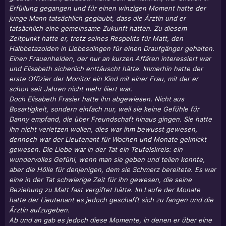
Erfüllung gegangen und für einen winzigen Moment hatte der
junge Mann tatsächlich geglaubt, dass die Ärztin und er
tatsächlich eine gemeinsame Zukunft hatten. Zu diesem
Zeitpunkt hatte er, trotz seines Respekts für Matt, den
Halbbetazoiden in Liebesdingen für einen Draufgänger gehalten.
Einen Frauenhelden, der nur an kurzen Affären interessiert war
und Elisabeth sicherlich enttäuscht hätte. Immerhin hatte der
erste Offizier der Monitor ein Kind mit einer Frau, mit der er
schon seit Jahren nicht mehr liiert war.
Doch Elisabeth Frasier hatte ihn abgewiesen. Nicht aus
Bosartigkeit, sondern einfach nur, weil sie keine Gefühle für
Danny empfand, die über Freundschaft hinaus gingen. Sie hatte
ihn nicht verletzen wollen, dies war ihm bewusst gewesen,
dennoch war der Lieutenant für Wochen und Monate geknickt
gewesen. Die Liebe war in der Tat ein Teufelskreis: ein
wundervolles Gefühl, wenn man sie geben und teilen konnte,
aber die Hölle für denjenigen, dem sie Schmerz bereitete. Es war
eine in der Tat schwierige Zeit für ihn gewesen, die seine
Beziehung zu Matt fast vergiftet hätte. Im Laufe der Monate
hatte der Lieutenant es jedoch geschafft sich zu fangen und die
Ärztin aufzugeben.
Ab und an gab es jedoch diese Momente, in denen er über eine