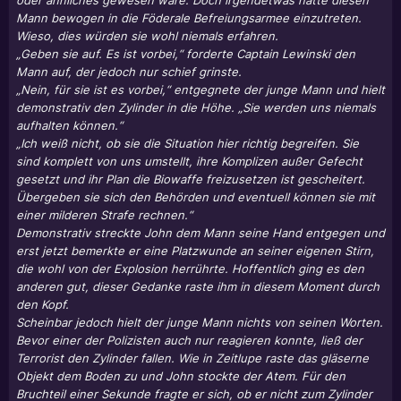
oder ähnliches gewesen wäre. Doch irgendetwas hatte diesen
Mann bewogen in die Föderale Befreiungsarmee einzutreten.
Wieso, dies würden sie wohl niemals erfahren.
„Geben sie auf. Es ist vorbei,“ forderte Captain Lewinski den
Mann auf, der jedoch nur schief grinste.
„Nein, für sie ist es vorbei,“ entgegnete der junge Mann und hielt
demonstrativ den Zylinder in die Höhe. „Sie werden uns niemals
aufhalten können.“
„Ich weiß nicht, ob sie die Situation hier richtig begreifen. Sie
sind komplett von uns umstellt, ihre Komplizen außer Gefecht
gesetzt und ihr Plan die Biowaffe freizusetzen ist gescheitert.
Übergeben sie sich den Behörden und eventuell können sie mit
einer milderen Strafe rechnen.“
Demonstrativ streckte John dem Mann seine Hand entgegen und
erst jetzt bemerkte er eine Platzwunde an seiner eigenen Stirn,
die wohl von der Explosion herrührte. Hoffentlich ging es den
anderen gut, dieser Gedanke raste ihm in diesem Moment durch
den Kopf.
Scheinbar jedoch hielt der junge Mann nichts von seinen Worten.
Bevor einer der Polizisten auch nur reagieren konnte, ließ der
Terrorist den Zylinder fallen. Wie in Zeitlupe raste das gläserne
Objekt dem Boden zu und John stockte der Atem. Für den
Bruchteil einer Sekunde fragte er sich, ob er nicht zum Zylinder