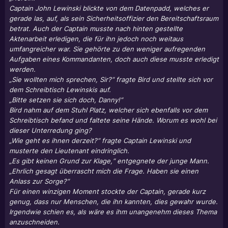
Captain John Lewinski blickte von dem Datenpadd, welches er
gerade las, auf, als sein Sicherheitsoffizier den Bereitschaftsraum
betrat. Auch der Captain musste nach hinten gestellte
Aktenarbeit erledigen, die für ihn jedoch noch weitaus
umfangreicher war. Sie gehörte zu den weniger aufregenden
Aufgaben eines Kommandanten, doch auch diese musste erledigt
werden.
„Sie wollten mich sprechen, Sir?“ fragte Bird und stellte sich vor
dem Schreibtisch Lewinskis auf.
„Bitte setzen sie sich doch, Danny!“
Bird nahm auf dem Stuhl Platz, welcher sich ebenfalls vor dem
Schreibtisch befand und faltete seine Hände. Worum es wohl bei
dieser Unterredung ging?
„Wie geht es ihnen derzeit?“ fragte Captain Lewinski und
musterte den Lieutenant eindringlich.
„Es gibt keinen Grund zur Klage,“ entgegnete der junge Mann.
„Ehrlich gesagt überrascht mich die Frage. Haben sie einen
Anlass zur Sorge?“
Für einen winzigen Moment stockte der Captain, gerade kurz
genug, dass nur Menschen, die ihn kannten, dies gewahr wurde.
Irgendwie schien es, als wäre es ihm unangenehm dieses Thema
anzuschneiden.