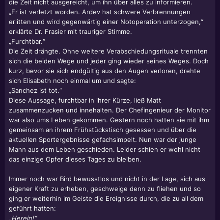
die Zeit nicht ausgereicht, um ihn über alles zu informieren.
„Er ist verletzt worden. Ardev hat schwere Verbrennungen
erlitten und wird gegenwärtig einer Notoperation unterzogen,“
erklärte Dr. Frasier mit trauriger Stimme.
„Furchtbar.“
Die Zeit drängte. Ohne weitere Verabschiedungsrituale trennten
sich die beiden Wege und jeder ging wieder seines Weges. Doch
kurz, bevor sie sich endgültig aus den Augen verloren, drehte
sich Elisabeth noch einmal um und sagte:
„Sanchez ist tot.“
Diese Aussage, furchtbar in ihrer Kürze, ließ Matt
zusammenzucken und innehalten. Der Chefingenieur der Monitor
war also ums Leben gekommen. Gestern noch hatten sie mit ihm
gemeinsam an ihrem Frühstückstisch gesessen und über die
aktuellen Sportergebnisse gefachsimpelt. Nun war der junge
Mann aus dem Leben geschieden. Leider schien er wohl nicht
das einzige Opfer dieses Tages zu bleiben.
Immer noch war Bird bewusstlos und nicht in der Lage, sich aus
eigener Kraft zu erheben, geschweige denn zu fliehen und so
ging er weiterhin im Geiste die Ereignisse durch, die zu all dem
geführt hatten:
„Herein!“