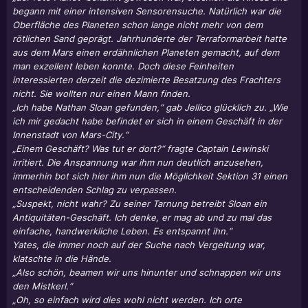
begann mit einer intensiven Sensorensuche. Natürlich war die
Oberfläche des Planeten schon lange nicht mehr von dem
rötlichen Sand geprägt. Jahrhunderte der Terraformarbeit hatte
aus dem Mars einen erdähnlichen Planeten gemacht, auf dem
man exzellent leben konnte. Doch diese Feinheiten
interessierten derzeit die dezimierte Besatzung des Frachters
nicht. Sie wollten nur einen Mann finden.
„Ich habe Nathan Sloan gefunden,“ gab Jellico glücklich zu. „Wie
ich mir gedacht habe befindet er sich in einem Geschäft in der
Innenstadt von Mars-City.“
„Einem Geschäft? Was tut er dort?“ fragte Captain Lewinski
irritiert. Die Anspannung war ihm nun deutlich anzusehen,
immerhin bot sich hier ihm nun die Möglichkeit Sektion 31 einen
entscheidenden Schlag zu verpassen.
„Suspekt, nicht wahr? Zu seiner Tarnung betreibt Sloan ein
Antiquitäten-Geschäft. Ich denke, er mag ab und zu mal das
einfache, handwerkliche Leben. Es entspannt ihn.“
Yates, die immer noch auf der Suche nach Vergeltung war,
klatschte in die Hände.
„Also schön, beamen wir uns hinunter und schnappen wir uns
den Mistkerl.“
„Oh, so einfach wird dies wohl nicht werden. Ich orte