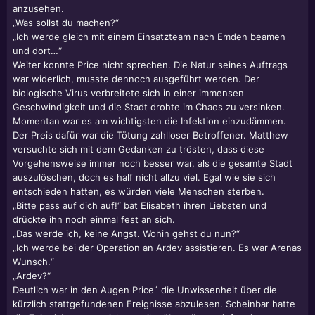
anzusehen.
„Was sollst du machen?“
„Ich werde gleich mit einem Einsatzteam nach Emden beamen
und dort…“
Weiter konnte Price nicht sprechen. Die Natur seines Auftrags
war widerlich, musste dennoch ausgeführt werden. Der
biologische Virus verbreitete sich in einer immensen
Geschwindigkeit und die Stadt drohte im Chaos zu versinken.
Momentan war es am wichtigsten die Infektion einzudämmen.
Der Preis dafür war die Tötung zahlloser Betroffener. Matthew
versuchte sich mit dem Gedanken zu trösten, dass diese
Vorgehensweise immer noch besser war, als die gesamte Stadt
auszulöschen, doch es half nicht allzu viel. Egal wie sie sich
entschieden hatten, es würden viele Menschen sterben.
„Bitte pass auf dich auf!“ bat Elisabeth ihren Liebsten und
drückte ihn noch einmal fest an sich.
„Das werde ich, keine Angst. Wohin gehst du nun?“
„Ich werde bei der Operation an Ardev assistieren. Es war Arenas
Wunsch.“
„Ardev?“
Deutlich war in den Augen Price´ die Unwissenheit über die
kürzlich stattgefundenen Ereignisse abzulesen. Scheinbar hatte