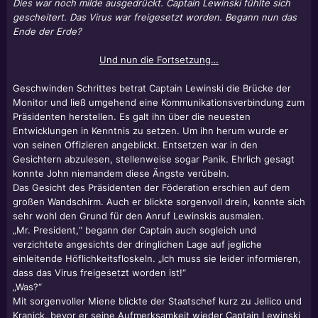
Dies war noch milde ausgedrückt. Captain Lewinski fühlte sich
gescheitert. Das Virus war freigesetzt worden. Begann nun das
Ende der Erde?
Und nun die Fortsetzung…
Geschwinden Schrittes betrat Captain Lewinski die Brücke der
Monitor und ließ umgehend eine Kommunikationsverbindung zum
Präsidenten herstellen. Es galt ihn über die neuesten
Entwicklungen in Kenntnis zu setzen. Um ihn herum wurde er
von seinen Offizieren angeblickt. Entsetzen war in den
Gesichtern abzulesen, stellenweise sogar Panik. Ehrlich gesagt
konnte John niemandem diese Ängste verübeln.
Das Gesicht des Präsidenten der Föderation erschien auf dem
großen Wandschirm. Auch er blickte sorgenvoll drein, konnte sich
sehr wohl den Grund für den Anruf Lewinskis ausmalen.
„Mr. President,“ begann der Captain auch sogleich und
verzichtete angesichts der dringlichen Lage auf jegliche
einleitende Höflichkeitsfloskeln. „Ich muss sie leider informieren,
dass das Virus freigesetzt worden ist!“
„Was?“
Mit sorgenvoller Miene blickte der Staatschef kurz zu Jellico und
Kranick, bevor er seine Aufmerksamkeit wieder Captain Lewinski