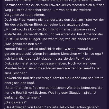
ihnen noch blieben und keine einzige davon gefiel ihm. Sowohl
Commander Kranick als auch Edward Jellico machten sich auf den
Weg zu ihren Arbeitsbereichen, um von dort das weitere
Vorgehen zu koordinieren.
Doch die Frau konnte nicht anders, als den Justizminister vor der
Tür des präsidialen Büros auf seine Idee anzusprechen.
„Mr. Jellico, dies konnte doch nicht ihr ernst gewesen sein,“
erklärte die Sternenflottlerin und verschränkte ihre Arme vor der
Brust. Sie hatte Hunger und war müde; wie alle anderen auch.
„Was genau meinen sie?“
Konnte Edward Jellico tatsächlich nicht wissen, worauf sie
gerade ansprach? Waren ihm andere Menschen wirklich so egal?
„Ich kann nicht so recht glauben, dass sie den Punkt der
Diskussion jetzt schon vergessen haben. Noch vor wenigen
Minuten haben sie vorgeschlagen mehrere zehntausend Leben
auszulöschen.“
Abwehrend hob der ehemalige Admiral die Hände und schüttelte
energisch den Kopf.
„Bitte hören sie auf solche pathetischen Worte zu benutzen, die
nur die Realität verfälschen. Was in dieser Situation zählt, ist
einfache Nüchternheit.“
„Die da wäre?“
„Das Abwägen von Leben,“ erklärte Jellico fast schon genervt.