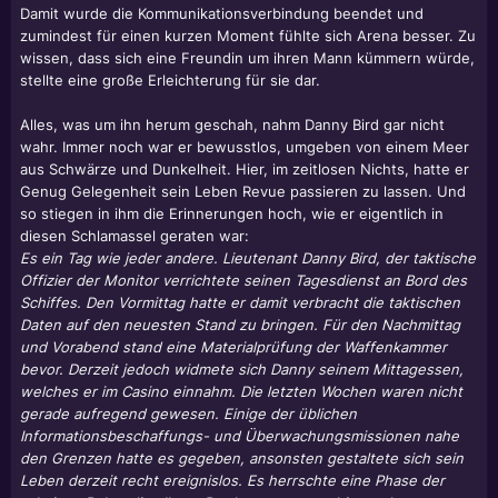
Damit wurde die Kommunikationsverbindung beendet und
zumindest für einen kurzen Moment fühlte sich Arena besser. Zu
wissen, dass sich eine Freundin um ihren Mann kümmern würde,
stellte eine große Erleichterung für sie dar.
Alles, was um ihn herum geschah, nahm Danny Bird gar nicht
wahr. Immer noch war er bewusstlos, umgeben von einem Meer
aus Schwärze und Dunkelheit. Hier, im zeitlosen Nichts, hatte er
Genug Gelegenheit sein Leben Revue passieren zu lassen. Und
so stiegen in ihm die Erinnerungen hoch, wie er eigentlich in
diesen Schlamassel geraten war:
Es ein Tag wie jeder andere. Lieutenant Danny Bird, der taktische
Offizier der Monitor verrichtete seinen Tagesdienst an Bord des
Schiffes. Den Vormittag hatte er damit verbracht die taktischen
Daten auf den neuesten Stand zu bringen. Für den Nachmittag
und Vorabend stand eine Materialprüfung der Waffenkammer
bevor. Derzeit jedoch widmete sich Danny seinem Mittagessen,
welches er im Casino einnahm. Die letzten Wochen waren nicht
gerade aufregend gewesen. Einige der üblichen
Informationsbeschaffungs- und Überwachungsmissionen nahe
den Grenzen hatte es gegeben, ansonsten gestaltete sich sein
Leben derzeit recht ereignislos. Es herrschte eine Phase der