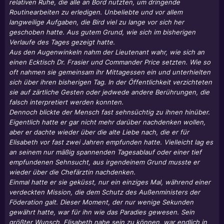
relativen Ruhe, die alle an Bord nutzten, um dringende
Routinearbeiten zu erledigen. Unbeliebte und vor allem
langweilige Aufgaben, die Bird viel zu lange vor sich her
geschoben hatte. Aus gutem Grund, wie sich im bisherigen
Verlaufe des Tages gezeigt hatte.
Aus den Augenwinkeln nahm der Lieutenant wahr, wie sich an
einen Ecktisch Dr. Frasier und Commander Price setzten. Wie so
oft nahmen sie gemeinsam ihr Mittagessen ein und unterhielten
sich über ihren bisherigen Tag. In der Öffentlichkeit verzichteten
sie auf zärtliche Gesten oder jedwede andere Berührungen, die
falsch interpretiert werden konnten.
Dennoch blickte der Mensch fast sehnsüchtig zu ihnen hinüber.
Eigentlich hatte er gar nicht mehr darüber nachdenken wollen,
aber er dachte wieder über die alte Liebe nach, die er für
Elisabeth vor fast zwei Jahren empfunden hatte. Vielleicht lag es
an seinem nur mäßig spannenden Tagesablauf oder einer tief
empfundenen Sehnsucht, aus irgendeinem Grund musste er
wieder über die Chefärztin nachdenken.
Einmal hatte er sie geküsst, nur ein einziges Mal, während einer
verdeckten Mission, die dem Schutz des Außenministers der
Föderation galt. Dieser Moment, der nur wenige Sekunden
gewährt hatte, war für ihn wie das Paradies gewesen. Sein
größter Wunsch, Elisabeth nahe sein zu können, war endlich in