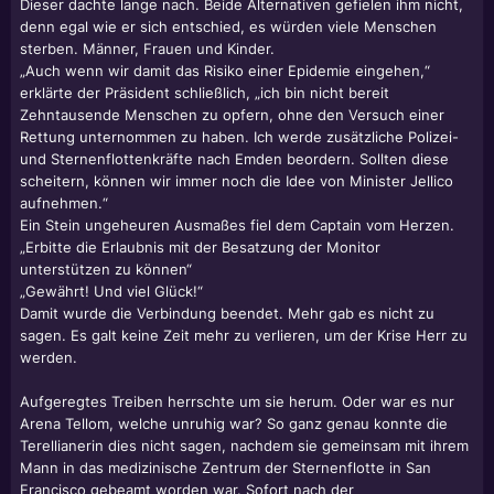
Dieser dachte lange nach. Beide Alternativen gefielen ihm nicht,
denn egal wie er sich entschied, es würden viele Menschen
sterben. Männer, Frauen und Kinder.
„Auch wenn wir damit das Risiko einer Epidemie eingehen,“
erklärte der Präsident schließlich, „ich bin nicht bereit
Zehntausende Menschen zu opfern, ohne den Versuch einer
Rettung unternommen zu haben. Ich werde zusätzliche Polizei-
und Sternenflottenkräfte nach Emden beordern. Sollten diese
scheitern, können wir immer noch die Idee von Minister Jellico
aufnehmen.“
Ein Stein ungeheuren Ausmaßes fiel dem Captain vom Herzen.
„Erbitte die Erlaubnis mit der Besatzung der Monitor
unterstützen zu können“
„Gewährt! Und viel Glück!“
Damit wurde die Verbindung beendet. Mehr gab es nicht zu
sagen. Es galt keine Zeit mehr zu verlieren, um der Krise Herr zu
werden.
Aufgeregtes Treiben herrschte um sie herum. Oder war es nur
Arena Tellom, welche unruhig war? So ganz genau konnte die
Terellianerin dies nicht sagen, nachdem sie gemeinsam mit ihrem
Mann in das medizinische Zentrum der Sternenflotte in San
Francisco gebeamt worden war. Sofort nach der