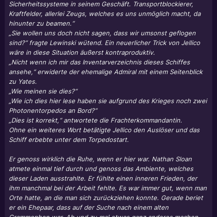
Sicherheitssysteme in seinem Geschäft. Transportblockierer,
Kraftfelder, allerlei Zeugs, welches es uns unmöglich macht, da
hinunter zu beamen.“
„Sie wollen uns doch nicht sagen, dass wir umsonst geflogen
sind?“ fragte Lewinski wütend. Ein neuerlicher Trick von Jellico
wäre in diese Situation äußerst kontraproduktiv.
„Nicht wenn ich mir das Inventarverzeichnis dieses Schiffes
ansehe,“ erwiderte der ehemalige Admiral mit einem Seitenblick
zu Yates.
„Wie meinen sie dies?“
„Wie ich dies hier lese haben sie aufgrund des Krieges noch zwei
Photonentorpedos an Bord?“
„Dies ist korrekt,“ antwortete die Frachterkommandantin.
Ohne ein weiteres Wort betätigte Jellico den Auslöser und das
Schiff erbebte unter dem Torpedostart.
Er genoss wirklich die Ruhe, wenn er hier war. Nathan Sloan
atmete einmal tief durch und genoss das Ambiente, welches
dieser Laden ausstrahlte. Er fühlte einen inneren Frieden, der
ihm manchmal bei der Arbeit fehlte. Es war immer gut, wenn man
Orte hatte, an die man sich zurückziehen konnte. Gerade beriet
er ein Ehepaar, dass auf der Suche nach einem alten