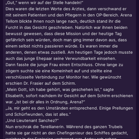
„Gut,“ wenn wir auf der Stelle handeln!“
Dies waren die letzten Worte des Arztes, dann verschwand er
mit seinem Patienten und den Pflegern in den OP-Bereich. Arena
Tellom blickte ihnen noch lange nach, deutlich stand ihr die
Furcht in das Gesicht geschrieben. Natürlich war ihnen beiden
bewusst gewesen, dass diese Mission und der heutige Tag
gefährlich sein würden, doch man ging immer davon aus, dass
einem selbst nichts passieren würde. Es waren immer die
anderen, denen etwas zustieß. Am heutigen Tage jedoch musste
auch das junge Ehepaar seine Verwundbarkeit einsehen.
Dann fasste die junge Frau einen Entschluss. Ohne lange zu
zögern suchte sie eine Komeinheit auf und stellte eine
verschlüsselte Verbindung zur Monitor her. Wie gewünscht
erschien Dr. Frasier auf dem Schirm.
„Mein Gott, ich habe gehört, was geschehen ist,“ sagte
Elisabeth, sofort nachdem ihr Gesicht auf dem Schirm erschienen
war. „Ist bei dir alles in Ordnung, Arena?“
„Ja, mir geht es den Umständen entsprechend. Einige Prellungen
und Schürfwunden, das ist alles.“
„Und Lieutenant Sanchez?“
Nun erschrak die Terellianerin. Während des ganzen Trubels
hatte sie gar nicht an den Chefingenieur des Schiffes gedacht,