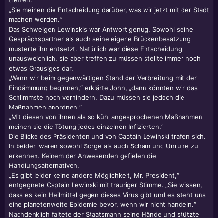
treffen.“
„Sie meinen die Entscheidung darüber, was wir jetzt mit der Stadt
machen werden.“
Das Schweigen Lewinskis war Antwort genug. Sowohl seine
Gesprächspartner als auch seine eigene Brückenbesatzung
musterte ihn entsetzt. Natürlich war diese Entscheidung
unausweichlich, sie aber treffen zu müssen stellte immer noch
etwas Grausiges dar.
„Wenn wir beim gegenwärtigen Stand der Verbreitung mit der
Eindämmung beginnen,“ erklärte John, „dann könnten wir das
Schlimmste noch verhindern. Dazu müssen sie jedoch die
Maßnahmen anordnen.“
„Mit diesen von ihnen als so kühl angesprochenen Maßnahmen
meinen sie die Tötung jedes einzelnen Infizierten.“
Die Blicke des Präsidenten und von Captain Lewinski trafen sich.
In beiden waren sowohl Sorge als auch Scham und Unruhe zu
erkennen. Keinem der Anwesenden gefielen die
Handlungsalternativen.
„Es gibt leider keine andere Möglichkeit, Mr. President,“
entgegnete Captain Lewinski mit trauriger Stimme. „Sie wissen,
dass es kein Heilmittel gegen dieses Virus gibt und es steht uns
eine planetenweite Epidemie bevor, wenn wir nicht handeln.“
Nachdenklich faltete der Staatsmann seine Hände und stützte