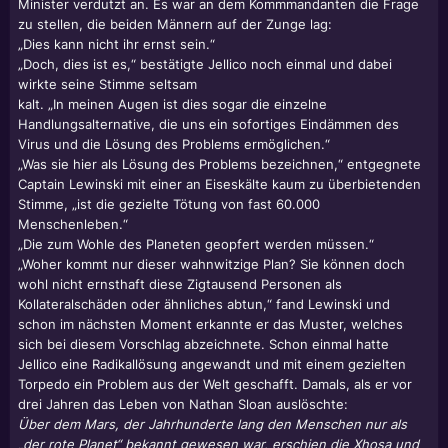
Minister verdutzt an. Es war an dem Kommmandanten die Frage
zu stellen, die beiden Männern auf der Zunge lag:
„Dies kann nicht ihr ernst sein.“
„Doch, dies ist es,“ bestätigte Jellico noch einmal und dabei
wirkte seine Stimme seltsam
kalt. „In meinen Augen ist dies sogar die einzelne
Handlungsalternative, die uns ein sofortiges Eindämmen des
Virus und die Lösung des Problems ermöglichen.“
„Was sie hier als Lösung des Problems bezeichnen,“ entgegnete
Captain Lewinski mit einer an Eiseskälte kaum zu überbietenden
Stimme, „ist die gezielte Tötung von fast 60.000
Menschenleben.“
„Die zum Wohle des Planeten geopfert werden müssen.“
„Woher kommt nur dieser wahnwitzige Plan? Sie können doch
wohl nicht ernsthaft diese Zigtausend Personen als
Kollateralschäden oder ähnliches abtun,“ fand Lewinski und
schon im nächsten Moment erkannte er das Muster, welches
sich bei diesem Vorschlag abzeichnete. Schon einmal hatte
Jellico eine Radikallösung angewandt und mit einem gezielten
Torpedo ein Problem aus der Welt geschafft. Damals, als er vor
drei Jahren das Leben von Nathan Sloan auslöschte:
Über dem Mars, der Jahrhunderte lang den Menschen nur als
„der rote Planet“ bekannt gewesen war, erschien die Xhosa und