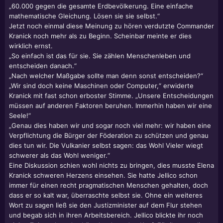
„60.000 gegen die gesamte Erdbevölkerung. Eine einfache
mathematische Gleichung. Lösen sie sie selbst.“
Jetzt noch einmal diese Meinung zu hören verdutzte Commander
Kranick noch mehr als zu Beginn. Scheinbar meinte er dies
wirklich ernst.
„So einfach ist das für sie. Sie zählen Menschenleben und
entscheiden danach.“
„Nach welcher Maßgabe sollte man denn sonst entscheiden?“
„Wir sind doch keine Maschinen oder Computer,“ erwiderte
Kranick mit fast schon erboster Stimme. „Unsere Entscheidungen
müssen auf anderen Faktoren beruhen. Immerhin haben wir eine
Seele!“
„Genau dies haben wir und sogar noch viel mehr: wir haben eine
Verpflichtung die Bürger der Föderation zu schützen und genau
dies tun wir. Die Vulkanier selbst sagen: das Wohl Vieler wiegt
schwerer als das Wohl weniger.“
Eine Diskussion schien wohl nichts zu bringen, dies musste Elena
Kranick schweren Herzens einsehen. Sie hatte Jellico schon
immer für einen recht pragmatischen Menschen gehalten, doch
dass er so kalt war, überraschte selbst sie. Ohne ein weiteres
Wort zu sagen ließ sie den Justizminister auf dem Flur stehen
und begab sich in ihren Arbeitsbereich. Jellico blickte ihr noch