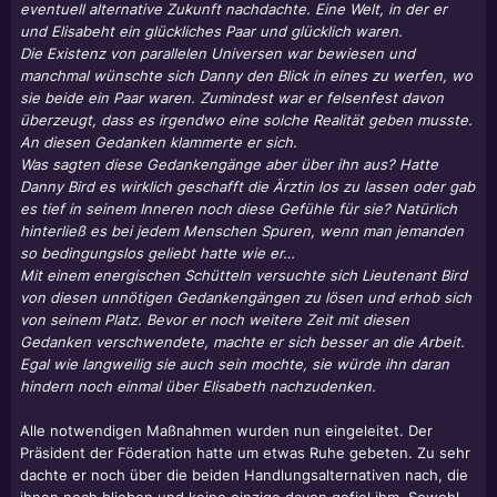
eventuell alternative Zukunft nachdachte. Eine Welt, in der er
und Elisabeht ein glückliches Paar und glücklich waren.
Die Existenz von parallelen Universen war bewiesen und
manchmal wünschte sich Danny den Blick in eines zu werfen, wo
sie beide ein Paar waren. Zumindest war er felsenfest davon
überzeugt, dass es irgendwo eine solche Realität geben musste.
An diesen Gedanken klammerte er sich.
Was sagten diese Gedankengänge aber über ihn aus? Hatte
Danny Bird es wirklich geschafft die Ärztin los zu lassen oder gab
es tief in seinem Inneren noch diese Gefühle für sie? Natürlich
hinterließ es bei jedem Menschen Spuren, wenn man jemanden
so bedingungslos geliebt hatte wie er…
Mit einem energischen Schütteln versuchte sich Lieutenant Bird
von diesen unnötigen Gedankengängen zu lösen und erhob sich
von seinem Platz. Bevor er noch weitere Zeit mit diesen
Gedanken verschwendete, machte er sich besser an die Arbeit.
Egal wie langweilig sie auch sein mochte, sie würde ihn daran
hindern noch einmal über Elisabeth nachzudenken.
Alle notwendigen Maßnahmen wurden nun eingeleitet. Der
Präsident der Föderation hatte um etwas Ruhe gebeten. Zu sehr
dachte er noch über die beiden Handlungsalternativen nach, die