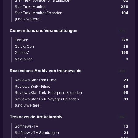
Star Trek: Voyager 8 / 9 Episoden
62
Star Trek: Monitor
228
Star Trek: Monitor Episoden
104
(und 7 weitere)
Conventions und Veranstaltungen
870
FedCon
178
GalaxyCon
25
Galileo7
198
NexusCon
3
Rezensions-Archiv von treknews.de
459
Reviews Star Trek Filme
21
Reviews SciFi-Filme
69
Reviews Star Trek: Enterprise Episoden
98
Reviews Star Trek: Voyager Episoden
11
(und 8 weitere)
Treknews.de Artikelarchiv
894
Scifinews-TV
13
Scifinews-TV Sendungen
21