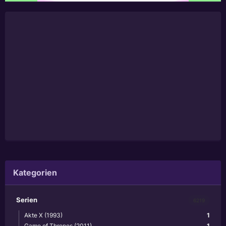
Kategorien
Serien
6219
Akte X (1993)
1
Game of Thrones (2011)
1