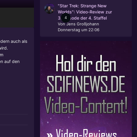
"Star Trek: Strange New
Worlds": Video-Review zur
4
3. Episode der 4. Staffel
Von
Jens Großjohann
Donnerstag um 22:06
ndern auch als
wird.
em
en auf den