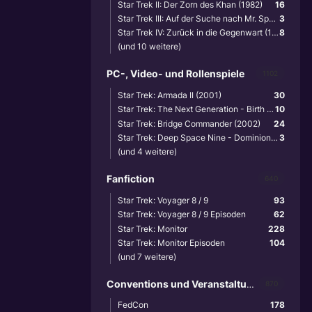
Star Trek II: Der Zorn des Khan (1982)
16
Star Trek III: Auf der Suche nach Mr. Spock (1984)
3
Star Trek IV: Zurück in die Gegenwart (1986)
8
(und 10 weitere)
PC-, Video- und Rollenspiele
1102
Star Trek: Armada II (2001)
30
Star Trek: The Next Generation - Birth of the Federation (1999)
10
Star Trek: Bridge Commander (2002)
24
Star Trek: Deep Space Nine - Dominion Wars (2001)
3
(und 4 weitere)
Fanfiction
640
Star Trek: Voyager 8 / 9
93
Star Trek: Voyager 8 / 9 Episoden
62
Star Trek: Monitor
228
Star Trek: Monitor Episoden
104
(und 7 weitere)
Conventions und Veranstaltungen
870
FedCon
178