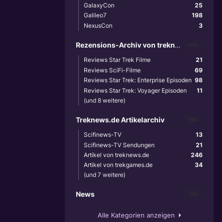
GalaxyCon
25
Galileo7
198
NexusCon
3
Rezensions-Archiv von treknews.de
459
Reviews Star Trek Filme
21
Reviews SciFi-Filme
69
Reviews Star Trek: Enterprise Episoden
98
Reviews Star Trek: Voyager Episoden
11
(und 8 weitere)
Treknews.de Artikelarchiv
894
Scifinews-TV
13
Scifinews-TV Sendungen
21
Artikel von treknews.de
246
Artikel von trekgames.de
34
(und 7 weitere)
News
356
Alle Kategorien anzeigen