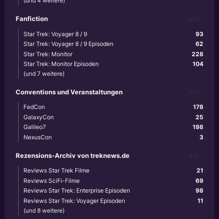
(und 4 weitere)
Fanfiction
640
Star Trek: Voyager 8 / 9
93
Star Trek: Voyager 8 / 9 Episoden
62
Star Trek: Monitor
228
Star Trek: Monitor Episoden
104
(und 7 weitere)
Conventions und Veranstaltungen
870
FedCon
178
GalaxyCon
25
Galileo7
198
NexusCon
3
Rezensions-Archiv von treknews.de
459
Reviews Star Trek Filme
21
Reviews SciFi-Filme
69
Reviews Star Trek: Enterprise Episoden
98
Reviews Star Trek: Voyager Episoden
11
(und 8 weitere)