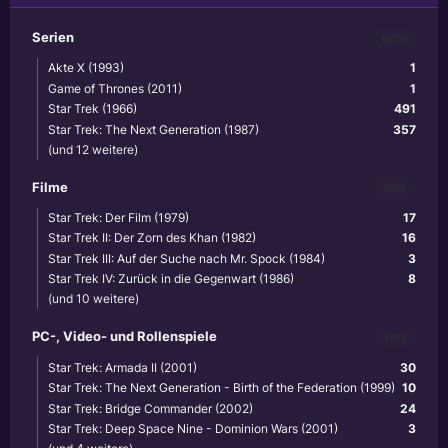
Serien
6220
Akte X (1993)
1
Game of Thrones (2011)
1
Star Trek (1966)
491
Star Trek: The Next Generation (1987)
357
(und 12 weitere)
Filme
3867
Star Trek: Der Film (1979)
17
Star Trek II: Der Zorn des Khan (1982)
16
Star Trek III: Auf der Suche nach Mr. Spock (1984)
3
Star Trek IV: Zurück in die Gegenwart (1986)
8
(und 10 weitere)
PC-, Video- und Rollenspiele
1102
Star Trek: Armada II (2001)
30
Star Trek: The Next Generation - Birth of the Federation (1999)
10
Star Trek: Bridge Commander (2002)
24
Star Trek: Deep Space Nine - Dominion Wars (2001)
3