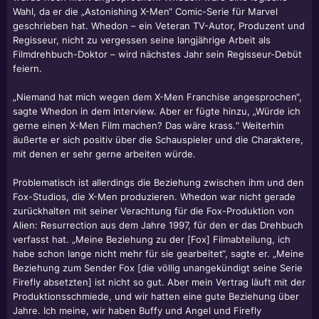
Wahl, da er die „Astonishing X-Men“ Comic-Serie für Marvel
geschrieben hat. Whedon – ein Veteran TV-Autor, Produzent und
Regisseur, nicht zu vergessen seine langjährige Arbeit als
Filmdrehbuch-Doktor – wird nächstes Jahr sein Regisseur-Debüt
feiern.
„Niemand hat mich wegen dem X-Men Franchise angesprochen“,
sagte Whedon in dem Interview. Aber er fügte hinzu, „Würde ich
gerne einen X-Men Film machen? Das wäre krass.“ Weiterhin
äußerte er sich positiv über die Schauspieler und die Charaktere,
mit denen er sehr gerne arbeiten würde.
Problematisch ist allerdings die Beziehung zwischen ihm und den
Fox-Studios, die X-Men produzieren. Whedon war nicht gerade
zurückhalten mit seiner Verachtung für die Fox-Produktion von
Alien: Resurrection aus dem Jahre 1997, für den er das Drehbuch
verfasst hat. „Meine Beziehung zu der [Fox] Filmabteilung, ich
habe schon lange nicht mehr für sie gearbeitet“, sagte er. „Meine
Beziehung zum Sender Fox [die völlig unangekündigt seine Serie
Firefly absetzten] ist nicht so gut. Aber mein Vertrag läuft mit der
Produktionsschmiede, und wir hatten eine gute Beziehung über
Jahre. Ich meine, wir haben Buffy und Angel und Firefly