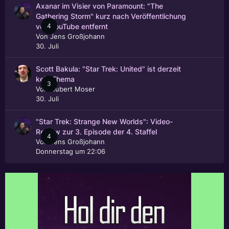
Axanar im Visier von Paramount: "The
Gathering Storm" kurz nach Veröffentlichung
4
von YouTube entfernt
Von
Jens Großjohann
30. Juli
Scott Bakula: "Star Trek: United" ist derzeit
kein Thema
3
Von
Hubert Moser
30. Juli
"Star Trek: Strange New Worlds": Video-
Review zur 3. Episode der 4. Staffel
4
Von
Jens Großjohann
Donnerstag um 22:06