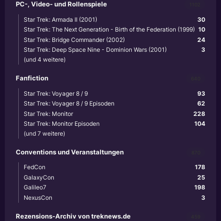
PC-, Video- und Rollenspiele
1102
Star Trek: Armada II (2001)
30
Star Trek: The Next Generation - Birth of the Federation (1999)
10
Star Trek: Bridge Commander (2002)
24
Star Trek: Deep Space Nine - Dominion Wars (2001)
3
(und 4 weitere)
Fanfiction
640
Star Trek: Voyager 8 / 9
93
Star Trek: Voyager 8 / 9 Episoden
62
Star Trek: Monitor
228
Star Trek: Monitor Episoden
104
(und 7 weitere)
Conventions und Veranstaltungen
870
FedCon
178
GalaxyCon
25
Galileo7
198
NexusCon
3
Rezensions-Archiv von treknews.de
459