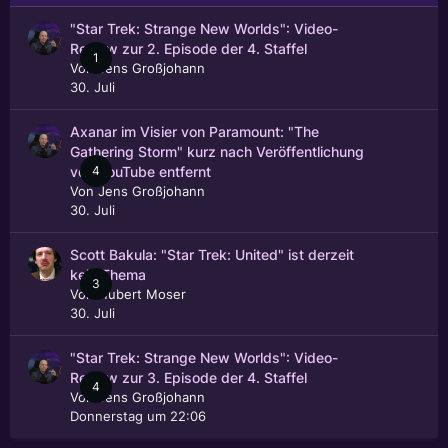
"Star Trek: Strange New Worlds": Video-
Review zur 2. Episode der 4. Staffel
1
Von
Jens Großjohann
30. Juli
Axanar im Visier von Paramount: "The
Gathering Storm" kurz nach Veröffentlichung
4
von YouTube entfernt
Von
Jens Großjohann
30. Juli
Scott Bakula: "Star Trek: United" ist derzeit
kein Thema
3
Von
Hubert Moser
30. Juli
"Star Trek: Strange New Worlds": Video-
Review zur 3. Episode der 4. Staffel
4
Von
Jens Großjohann
Donnerstag um 22:06