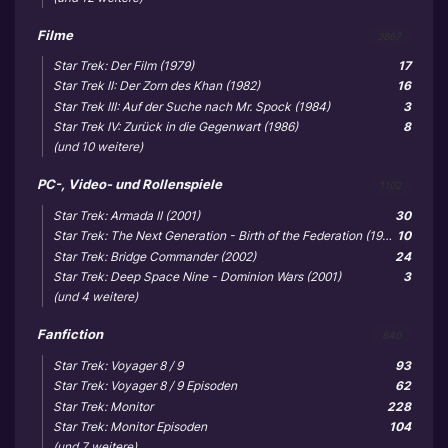
Filme
3867
Star Trek: Der Film (1979)
17
Star Trek II: Der Zorn des Khan (1982)
16
Star Trek III: Auf der Suche nach Mr. Spock (1984)
3
Star Trek IV: Zurück in die Gegenwart (1986)
8
(und 10 weitere)
PC-, Video- und Rollenspiele
1102
Star Trek: Armada II (2001)
30
Star Trek: The Next Generation - Birth of the Federation (1999)
10
Star Trek: Bridge Commander (2002)
24
Star Trek: Deep Space Nine - Dominion Wars (2001)
3
(und 4 weitere)
Fanfiction
640
Star Trek: Voyager 8 / 9
93
Star Trek: Voyager 8 / 9 Episoden
62
Star Trek: Monitor
228
Star Trek: Monitor Episoden
104
(und 7 weitere)