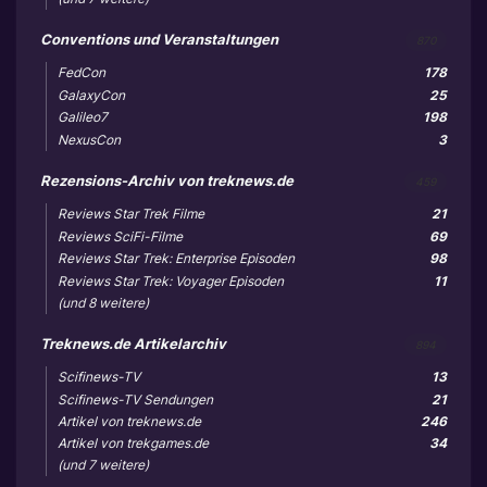
Conventions und Veranstaltungen
870
FedCon
178
GalaxyCon
25
Galileo7
198
NexusCon
3
Rezensions-Archiv von treknews.de
459
Reviews Star Trek Filme
21
Reviews SciFi-Filme
69
Reviews Star Trek: Enterprise Episoden
98
Reviews Star Trek: Voyager Episoden
11
(und 8 weitere)
Treknews.de Artikelarchiv
894
Scifinews-TV
13
Scifinews-TV Sendungen
21
Artikel von treknews.de
246
Artikel von trekgames.de
34
(und 7 weitere)