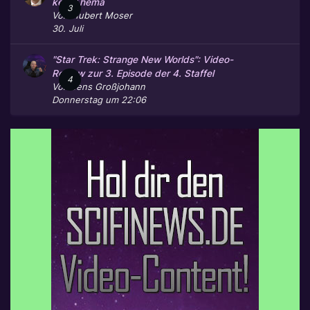
kein Thema
3
Von
Hubert Moser
30. Juli
"Star Trek: Strange New Worlds": Video-
Review zur 3. Episode der 4. Staffel
4
Von
Jens Großjohann
Donnerstag um 22:06