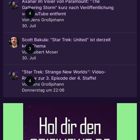
Axanar im Visier von Paramount: "The
Gathering Storm" kurz nach Veröffentlichung
4
von YouTube entfernt
Von
Jens Großjohann
30. Juli
Scott Bakula: "Star Trek: United" ist derzeit
kein Thema
3
Von
Hubert Moser
30. Juli
"Star Trek: Strange New Worlds": Video-
Review zur 3. Episode der 4. Staffel
4
Von
Jens Großjohann
Donnerstag um 22:06