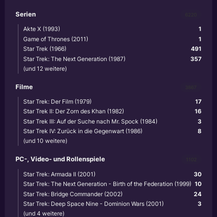
Serien
6220
Akte X (1993)
1
Game of Thrones (2011)
1
Star Trek (1966)
491
Star Trek: The Next Generation (1987)
357
(und 12 weitere)
Filme
3867
Star Trek: Der Film (1979)
17
Star Trek II: Der Zorn des Khan (1982)
16
Star Trek III: Auf der Suche nach Mr. Spock (1984)
3
Star Trek IV: Zurück in die Gegenwart (1986)
8
(und 10 weitere)
PC-, Video- und Rollenspiele
1102
Star Trek: Armada II (2001)
30
Star Trek: The Next Generation - Birth of the Federation (1999)
10
Star Trek: Bridge Commander (2002)
24
Star Trek: Deep Space Nine - Dominion Wars (2001)
3
(und 4 weitere)