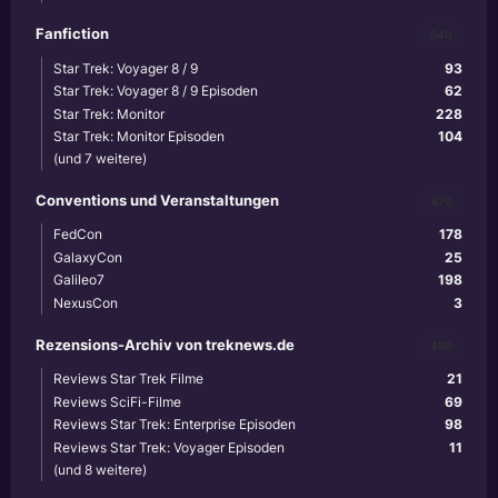
Fanfiction
640
Star Trek: Voyager 8 / 9
93
Star Trek: Voyager 8 / 9 Episoden
62
Star Trek: Monitor
228
Star Trek: Monitor Episoden
104
(und 7 weitere)
Conventions und Veranstaltungen
870
FedCon
178
GalaxyCon
25
Galileo7
198
NexusCon
3
Rezensions-Archiv von treknews.de
459
Reviews Star Trek Filme
21
Reviews SciFi-Filme
69
Reviews Star Trek: Enterprise Episoden
98
Reviews Star Trek: Voyager Episoden
11
(und 8 weitere)