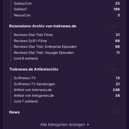
GalaxyCon
25
Galileo7
198
NexusCon
3
Rezensions-Archiv von treknews.de
459
Reviews Star Trek Filme
21
Reviews SciFi-Filme
69
Reviews Star Trek: Enterprise Episoden
98
Reviews Star Trek: Voyager Episoden
11
(und 8 weitere)
Treknews.de Artikelarchiv
894
Scifinews-TV
13
Scifinews-TV Sendungen
21
Artikel von treknews.de
246
Artikel von trekgames.de
34
(und 7 weitere)
News
356
Alle Kategorien anzeigen