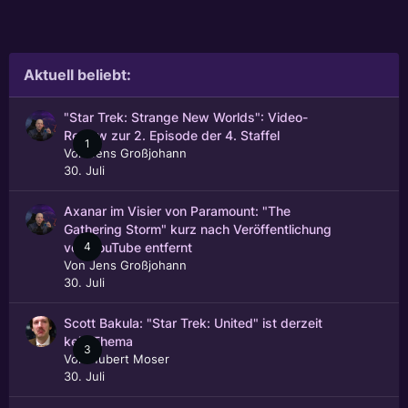
Aktuell beliebt:
"Star Trek: Strange New Worlds": Video-
Review zur 2. Episode der 4. Staffel
1
Von
Jens Großjohann
30. Juli
Axanar im Visier von Paramount: "The
Gathering Storm" kurz nach Veröffentlichung
4
von YouTube entfernt
Von
Jens Großjohann
30. Juli
Scott Bakula: "Star Trek: United" ist derzeit
kein Thema
3
Von
Hubert Moser
30. Juli