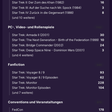
Star Trek II: Der Zorn des Khan (1982)
16
Star Trek III: Auf der Suche nach Mr. Spock (1984)
3
Star Trek IV: Zurück in die Gegenwart (1986)
8
(und 10 weitere)
PC-, Video- und Rollenspiele
1102
Star Trek: Armada II (2001)
30
Star Trek: The Next Generation - Birth of the Federation (1999)
10
Star Trek: Bridge Commander (2002)
24
Star Trek: Deep Space Nine - Dominion Wars (2001)
3
(und 4 weitere)
Fanfiction
640
Star Trek: Voyager 8 / 9
93
Star Trek: Voyager 8 / 9 Episoden
62
Star Trek: Monitor
228
Star Trek: Monitor Episoden
104
(und 7 weitere)
Conventions und Veranstaltungen
870
FedCon
178