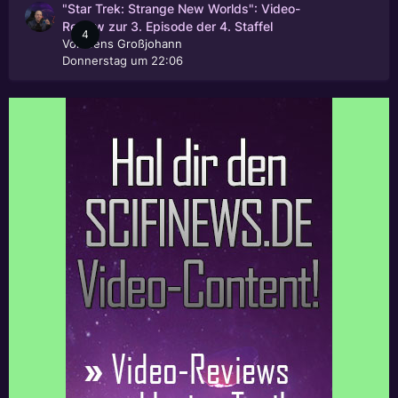
"Star Trek: Strange New Worlds": Video-
Review zur 3. Episode der 4. Staffel
4
Von
Jens Großjohann
Donnerstag um 22:06