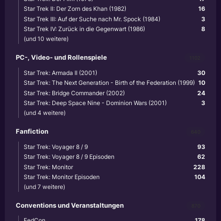
Star Trek II: Der Zorn des Khan (1982)
16
Star Trek III: Auf der Suche nach Mr. Spock (1984)
3
Star Trek IV: Zurück in die Gegenwart (1986)
8
(und 10 weitere)
PC-, Video- und Rollenspiele
1102
Star Trek: Armada II (2001)
30
Star Trek: The Next Generation - Birth of the Federation (1999)
10
Star Trek: Bridge Commander (2002)
24
Star Trek: Deep Space Nine - Dominion Wars (2001)
3
(und 4 weitere)
Fanfiction
640
Star Trek: Voyager 8 / 9
93
Star Trek: Voyager 8 / 9 Episoden
62
Star Trek: Monitor
228
Star Trek: Monitor Episoden
104
(und 7 weitere)
Conventions und Veranstaltungen
870
FedCon
178