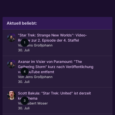
Aktuell beliebt:
"Star Trek: Strange New Worlds": Video-
Review zur 2. Episode der 4. Staffel
1
Von
Jens Großjohann
30. Juli
Axanar im Visier von Paramount: "The
Gathering Storm" kurz nach Veröffentlichung
4
von YouTube entfernt
Von
Jens Großjohann
30. Juli
Scott Bakula: "Star Trek: United" ist derzeit
kein Thema
3
Von
Hubert Moser
30. Juli