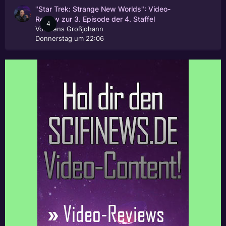
"Star Trek: Strange New Worlds": Video-
Review zur 3. Episode der 4. Staffel
4
Von
Jens Großjohann
Donnerstag um 22:06