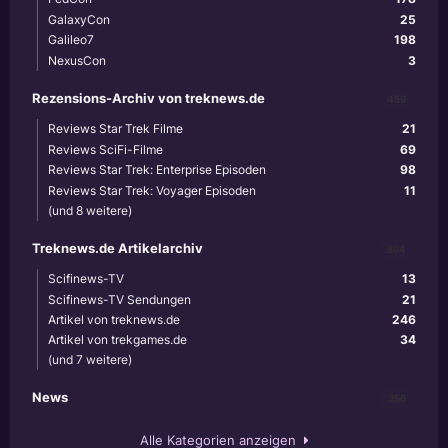
GalaxyCon
25
Galileo7
198
NexusCon
3
Rezensions-Archiv von treknews.de
459
Reviews Star Trek Filme
21
Reviews SciFi-Filme
69
Reviews Star Trek: Enterprise Episoden
98
Reviews Star Trek: Voyager Episoden
11
(und 8 weitere)
Treknews.de Artikelarchiv
894
Scifinews-TV
13
Scifinews-TV Sendungen
21
Artikel von treknews.de
246
Artikel von trekgames.de
34
(und 7 weitere)
News
356
Alle Kategorien anzeigen