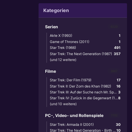
Kategorien
Serien
6220
Akte X (1993)
1
Game of Thrones (2011)
1
Star Trek (1966)
491
Star Trek: The Next Generation (1987)
357
(und 12 weitere)
Filme
3867
Star Trek: Der Film (1979)
17
Star Trek II: Der Zorn des Khan (1982)
16
Star Trek III: Auf der Suche nach Mr. Spock (1984)
3
Star Trek IV: Zurück in die Gegenwart (1986)
8
(und 10 weitere)
PC-, Video- und Rollenspiele
1102
Star Trek: Armada II (2001)
30
Star Trek: The Next Generation - Birth of the Federation (1999)
10