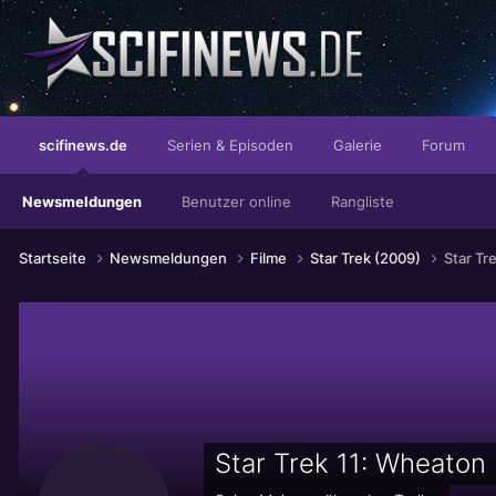
Der Geschmack den Ihr Gaumen verlangt!
scifinews.de
Serien & Episoden
Galerie
Forum
Newsmeldungen
Benutzer online
Rangliste
Startseite
Newsmeldungen
Filme
Star Trek (2009)
Star Tr
Star Trek 11: Wheaton 