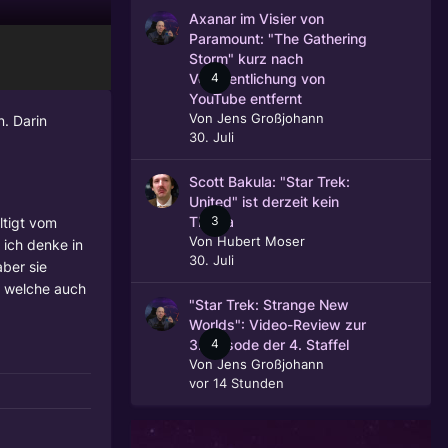
Axanar im Visier von
Paramount: "The Gathering
Storm" kurz nach
4
Veröffentlichung von
YouTube entfernt
Von
Jens Großjohann
n. Darin
30. Juli
Scott Bakula: "Star Trek:
United" ist derzeit kein
3
ltigt vom
Thema
Von
Hubert Moser
ich denke in
30. Juli
aber sie
, welche auch
"Star Trek: Strange New
Worlds": Video-Review zur
4
3. Episode der 4. Staffel
Von
Jens Großjohann
vor 14 Stunden