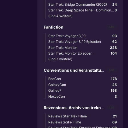
Star Trek: Bridge Commander (2002)
24
Star Trek: Deep Space Nine - Dominion Wars (2001)
3
(und 4 weitere)
Fanfiction
640
Star Trek: Voyager 8 / 9
93
Star Trek: Voyager 8 / 9 Episoden
62
Star Trek: Monitor
228
Star Trek: Monitor Episoden
104
(und 7 weitere)
Conventions und Veranstaltungen
870
FedCon
178
GalaxyCon
25
Galileo7
198
NexusCon
3
Rezensions-Archiv von treknews.de
459
Reviews Star Trek Filme
21
Reviews SciFi-Filme
69
Reviews Star Trek: Enterprise Episoden
98