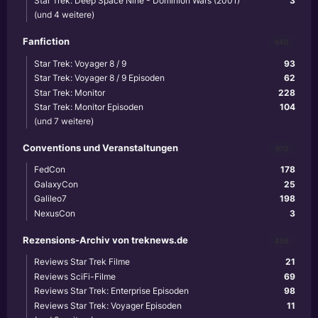
Star Trek: Deep Space Nine - Dominion Wars (2001)
3
(und 4 weitere)
Fanfiction
640
Star Trek: Voyager 8 / 9
93
Star Trek: Voyager 8 / 9 Episoden
62
Star Trek: Monitor
228
Star Trek: Monitor Episoden
104
(und 7 weitere)
Conventions und Veranstaltungen
870
FedCon
178
GalaxyCon
25
Galileo7
198
NexusCon
3
Rezensions-Archiv von treknews.de
459
Reviews Star Trek Filme
21
Reviews SciFi-Filme
69
Reviews Star Trek: Enterprise Episoden
98
Reviews Star Trek: Voyager Episoden
11