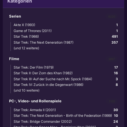
Kategorien
Serien
6220
Akte X (1993)
1
Game of Thrones (2011)
1
Star Trek (1966)
491
Star Trek: The Next Generation (1987)
357
(und 12 weitere)
Filme
3867
Star Trek: Der Film (1979)
17
Star Trek II: Der Zorn des Khan (1982)
16
Star Trek III: Auf der Suche nach Mr. Spock (1984)
3
Star Trek IV: Zurück in die Gegenwart (1986)
8
(und 10 weitere)
PC-, Video- und Rollenspiele
1102
Star Trek: Armada II (2001)
30
Star Trek: The Next Generation - Birth of the Federation (1999)
10
Star Trek: Bridge Commander (2002)
24