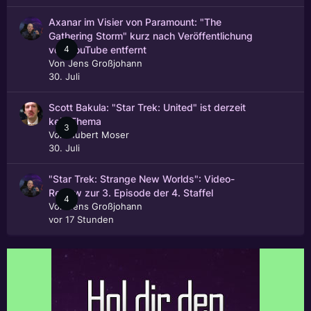
Axanar im Visier von Paramount: "The
Gathering Storm" kurz nach Veröffentlichung
4
von YouTube entfernt
Von
Jens Großjohann
30. Juli
Scott Bakula: "Star Trek: United" ist derzeit
kein Thema
3
Von
Hubert Moser
30. Juli
"Star Trek: Strange New Worlds": Video-
Review zur 3. Episode der 4. Staffel
4
Von
Jens Großjohann
vor 17 Stunden