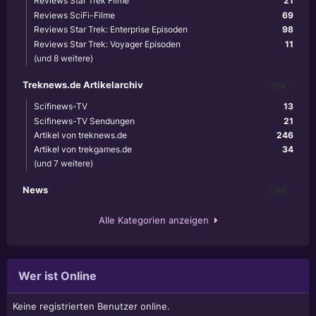
Reviews Star Trek Filme
21
Reviews SciFi-Filme
69
Reviews Star Trek: Enterprise Episoden
98
Reviews Star Trek: Voyager Episoden
11
(und 8 weitere)
Treknews.de Artikelarchiv
894
Scifinews-TV
13
Scifinews-TV Sendungen
21
Artikel von treknews.de
246
Artikel von trekgames.de
34
(und 7 weitere)
News
356
Alle Kategorien anzeigen
Wer ist Online
Keine registrierten Benutzer online.