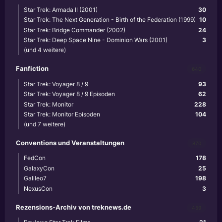
Star Trek: Armada II (2001)
30
Star Trek: The Next Generation - Birth of the Federation (1999)
10
Star Trek: Bridge Commander (2002)
24
Star Trek: Deep Space Nine - Dominion Wars (2001)
3
(und 4 weitere)
Fanfiction
640
Star Trek: Voyager 8 / 9
93
Star Trek: Voyager 8 / 9 Episoden
62
Star Trek: Monitor
228
Star Trek: Monitor Episoden
104
(und 7 weitere)
Conventions und Veranstaltungen
870
FedCon
178
GalaxyCon
25
Galileo7
198
NexusCon
3
Rezensions-Archiv von treknews.de
459