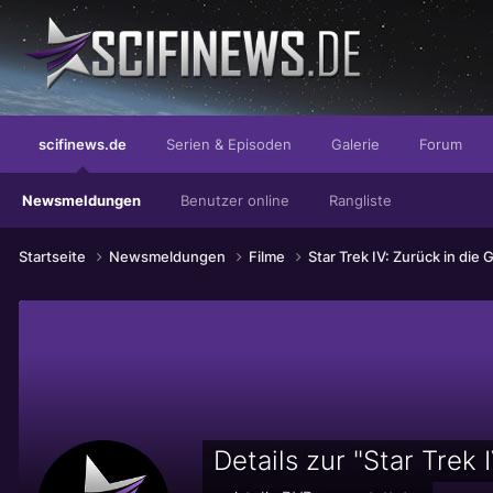
...mit dem nervigen Beigeschmack der Wahrheit
scifinews.de
Serien & Episoden
Galerie
Forum
Newsmeldungen
Benutzer online
Rangliste
Startseite
Newsmeldungen
Filme
Star Trek IV: Zurück in di
Details zur "Star Trek 