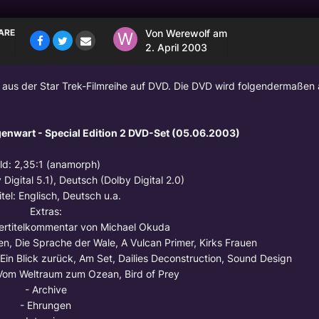
ARE
Von
Werewolf
am
2. April 2003
e aus der Star Trek-Filmreihe auf DVD. Die DVD wird folgendermaßen
egenwart - Special Edition 2 DVD-Set (05.06.2003)
ild: 2,35:1 (anamorph)
 Digital 5.1), Deutsch (Dolby Digital 2.0)
itel: Englisch, Deutsch u.a.
Extras:
tertitelkommentar von
Michael Okuda
en, Die Sprache der Wale, A Vulcan Primer, Kirks Frauen
 Ein Blick zurück, Am Set, Dailies Deconstruction, Sound Design
: Vom Weltraum zum Ozean, Bird of Prey
- Archive
- Ehrungen