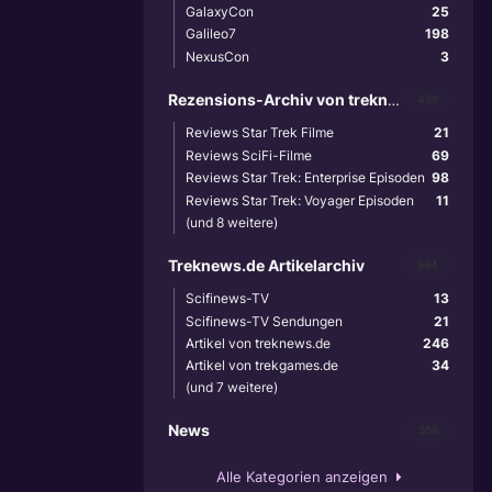
GalaxyCon
25
Galileo7
198
NexusCon
3
Rezensions-Archiv von treknews.de
459
Reviews Star Trek Filme
21
Reviews SciFi-Filme
69
Reviews Star Trek: Enterprise Episoden
98
Reviews Star Trek: Voyager Episoden
11
(und 8 weitere)
Treknews.de Artikelarchiv
894
Scifinews-TV
13
Scifinews-TV Sendungen
21
Artikel von treknews.de
246
Artikel von trekgames.de
34
(und 7 weitere)
News
356
Alle Kategorien anzeigen