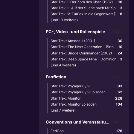
Star Trek II: Der Zorn des Khan (1982)
16
Star Trek III: Auf der Suche nach Mr. Spock (1984)
3
Star Trek IV: Zurück in die Gegenwart (1986)
8
(und 10 weitere)
PC-, Video- und Rollenspiele
1102
Star Trek: Armada II (2001)
30
Star Trek: The Next Generation - Birth of the Federation (1999)
10
Star Trek: Bridge Commander (2002)
24
Star Trek: Deep Space Nine - Dominion Wars (2001)
3
(und 4 weitere)
Fanfiction
640
Star Trek: Voyager 8 / 9
93
Star Trek: Voyager 8 / 9 Episoden
62
Star Trek: Monitor
228
Star Trek: Monitor Episoden
104
(und 7 weitere)
Conventions und Veranstaltungen
870
FedCon
178