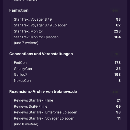
Fanfiction
640
Star Trek: Voyager 8 / 9
93
Star Trek: Voyager 8 / 9 Episoden
62
Star Trek: Monitor
228
Star Trek: Monitor Episoden
104
(und 7 weitere)
Conventions und Veranstaltungen
870
FedCon
178
GalaxyCon
25
Galileo7
198
NexusCon
3
Rezensions-Archiv von treknews.de
459
Reviews Star Trek Filme
21
Reviews SciFi-Filme
69
Reviews Star Trek: Enterprise Episoden
98
Reviews Star Trek: Voyager Episoden
11
(und 8 weitere)