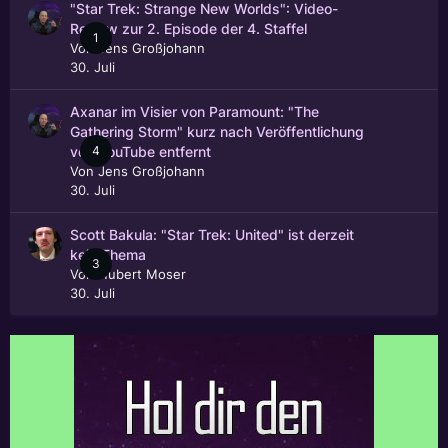
"Star Trek: Strange New Worlds": Video-
Review zur 2. Episode der 4. Staffel
1
Von
Jens Großjohann
30. Juli
Axanar im Visier von Paramount: "The
Gathering Storm" kurz nach Veröffentlichung
4
von YouTube entfernt
Von
Jens Großjohann
30. Juli
Scott Bakula: "Star Trek: United" ist derzeit
kein Thema
3
Von
Hubert Moser
30. Juli