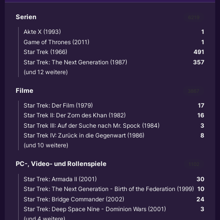
Serien
6219
Akte X (1993)
1
Game of Thrones (2011)
1
Star Trek (1966)
491
Star Trek: The Next Generation (1987)
357
(und 12 weitere)
Filme
3867
Star Trek: Der Film (1979)
17
Star Trek II: Der Zorn des Khan (1982)
16
Star Trek III: Auf der Suche nach Mr. Spock (1984)
3
Star Trek IV: Zurück in die Gegenwart (1986)
8
(und 10 weitere)
PC-, Video- und Rollenspiele
1102
Star Trek: Armada II (2001)
30
Star Trek: The Next Generation - Birth of the Federation (1999)
10
Star Trek: Bridge Commander (2002)
24
Star Trek: Deep Space Nine - Dominion Wars (2001)
3
(und 4 weitere)