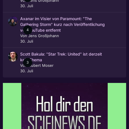
Von
Jens Großjohann
30. Juli
Axanar im Visier von Paramount: "The
Gathering Storm" kurz nach Veröffentlichung
4
von YouTube entfernt
Von
Jens Großjohann
30. Juli
Scott Bakula: "Star Trek: United" ist derzeit
kein Thema
3
Von
Hubert Moser
30. Juli