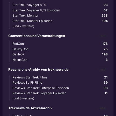
Star Trek: Voyager 8 / 9
93
Star Trek: Voyager 8 / 9 Episoden
62
Star Trek: Monitor
228
Star Trek: Monitor Episoden
104
(und 7 weitere)
Conventions und Veranstaltungen
870
FedCon
178
GalaxyCon
25
Galileo7
198
NexusCon
3
Rezensions-Archiv von treknews.de
459
Reviews Star Trek Filme
21
Reviews SciFi-Filme
69
Reviews Star Trek: Enterprise Episoden
98
Reviews Star Trek: Voyager Episoden
11
(und 8 weitere)
Treknews.de Artikelarchiv
894