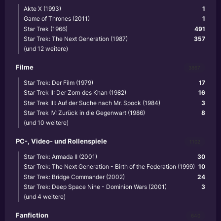
Akte X (1993)
1
Game of Thrones (2011)
1
Star Trek (1966)
491
Star Trek: The Next Generation (1987)
357
(und 12 weitere)
Filme
3867
Star Trek: Der Film (1979)
17
Star Trek II: Der Zorn des Khan (1982)
16
Star Trek III: Auf der Suche nach Mr. Spock (1984)
3
Star Trek IV: Zurück in die Gegenwart (1986)
8
(und 10 weitere)
PC-, Video- und Rollenspiele
1102
Star Trek: Armada II (2001)
30
Star Trek: The Next Generation - Birth of the Federation (1999)
10
Star Trek: Bridge Commander (2002)
24
Star Trek: Deep Space Nine - Dominion Wars (2001)
3
(und 4 weitere)
Fanfiction
640