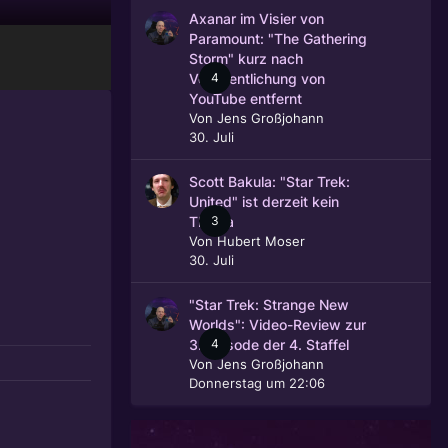
Axanar im Visier von
Paramount: "The Gathering
Storm" kurz nach
4
Veröffentlichung von
YouTube entfernt
Von
Jens Großjohann
30. Juli
Scott Bakula: "Star Trek:
United" ist derzeit kein
3
Thema
Von
Hubert Moser
30. Juli
"Star Trek: Strange New
Worlds": Video-Review zur
4
3. Episode der 4. Staffel
Von
Jens Großjohann
Donnerstag um 22:06