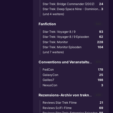
Star Trek: Bridge Commander (2002)
24
Star Trek: Deep Space Nine - Dominion Wars (2001)
3
(und 4 weitere)
Fanfiction
640
Star Trek: Voyager 8 / 9
93
Star Trek: Voyager 8 / 9 Episoden
62
Star Trek: Monitor
228
Star Trek: Monitor Episoden
104
(und 7 weitere)
Conventions und Veranstaltungen
870
FedCon
178
GalaxyCon
25
Galileo7
198
NexusCon
3
Rezensions-Archiv von treknews.de
459
Reviews Star Trek Filme
21
Reviews SciFi-Filme
69
Reviews Star Trek: Enterprise Episoden
98