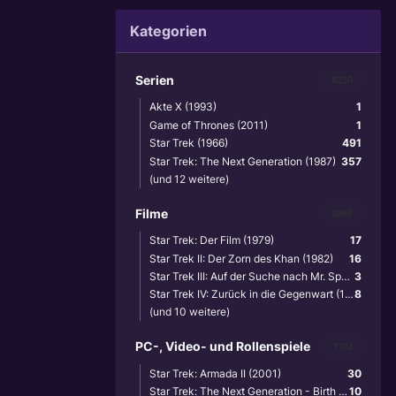
Kategorien
Serien
6220
Akte X (1993)
1
Game of Thrones (2011)
1
Star Trek (1966)
491
Star Trek: The Next Generation (1987)
357
(und 12 weitere)
Filme
3867
Star Trek: Der Film (1979)
17
Star Trek II: Der Zorn des Khan (1982)
16
Star Trek III: Auf der Suche nach Mr. Spock (1984)
3
Star Trek IV: Zurück in die Gegenwart (1986)
8
(und 10 weitere)
PC-, Video- und Rollenspiele
1102
Star Trek: Armada II (2001)
30
Star Trek: The Next Generation - Birth of the Federation (1999)
10