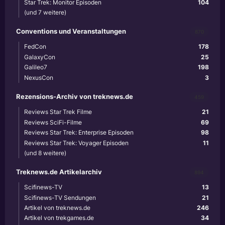
Star Trek: Monitor Episoden
104
(und 7 weitere)
Conventions und Veranstaltungen
870
FedCon
178
GalaxyCon
25
Galileo7
198
NexusCon
3
Rezensions-Archiv von treknews.de
459
Reviews Star Trek Filme
21
Reviews SciFi-Filme
69
Reviews Star Trek: Enterprise Episoden
98
Reviews Star Trek: Voyager Episoden
11
(und 8 weitere)
Treknews.de Artikelarchiv
894
Scifinews-TV
13
Scifinews-TV Sendungen
21
Artikel von treknews.de
246
Artikel von trekgames.de
34