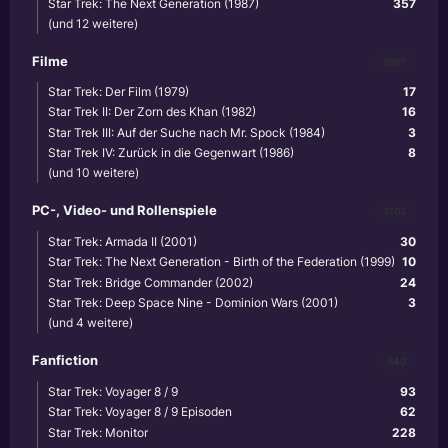
Star Trek: The Next Generation (1987)
357
(und 12 weitere)
Filme
3867
Star Trek: Der Film (1979)
17
Star Trek II: Der Zorn des Khan (1982)
16
Star Trek III: Auf der Suche nach Mr. Spock (1984)
3
Star Trek IV: Zurück in die Gegenwart (1986)
8
(und 10 weitere)
PC-, Video- und Rollenspiele
1102
Star Trek: Armada II (2001)
30
Star Trek: The Next Generation - Birth of the Federation (1999)
10
Star Trek: Bridge Commander (2002)
24
Star Trek: Deep Space Nine - Dominion Wars (2001)
3
(und 4 weitere)
Fanfiction
640
Star Trek: Voyager 8 / 9
93
Star Trek: Voyager 8 / 9 Episoden
62
Star Trek: Monitor
228