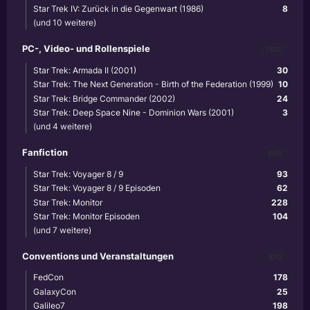
Star Trek IV: Zurück in die Gegenwart (1986)
8
(und 10 weitere)
PC-, Video- und Rollenspiele
1102
Star Trek: Armada II (2001)
30
Star Trek: The Next Generation - Birth of the Federation (1999)
10
Star Trek: Bridge Commander (2002)
24
Star Trek: Deep Space Nine - Dominion Wars (2001)
3
(und 4 weitere)
Fanfiction
640
Star Trek: Voyager 8 / 9
93
Star Trek: Voyager 8 / 9 Episoden
62
Star Trek: Monitor
228
Star Trek: Monitor Episoden
104
(und 7 weitere)
Conventions und Veranstaltungen
870
FedCon
178
GalaxyCon
25
Galileo7
198