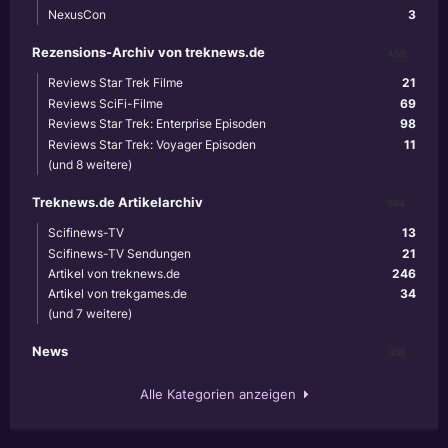
NexusCon
3
Rezensions-Archiv von treknews.de
459
Reviews Star Trek Filme
21
Reviews SciFi-Filme
69
Reviews Star Trek: Enterprise Episoden
98
Reviews Star Trek: Voyager Episoden
11
(und 8 weitere)
Treknews.de Artikelarchiv
894
Scifinews-TV
13
Scifinews-TV Sendungen
21
Artikel von treknews.de
246
Artikel von trekgames.de
34
(und 7 weitere)
News
356
Alle Kategorien anzeigen