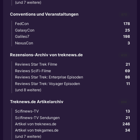
(und 7 weitere)
Conventions und Veranstaltungen
870
FedCon
178
GalaxyCon
25
Galileo7
198
NexusCon
3
Rezensions-Archiv von treknews.de
459
Reviews Star Trek Filme
21
Reviews SciFi-Filme
69
Reviews Star Trek: Enterprise Episoden
98
Reviews Star Trek: Voyager Episoden
11
(und 8 weitere)
Treknews.de Artikelarchiv
894
Scifinews-TV
13
Scifinews-TV Sendungen
21
Artikel von treknews.de
246
Artikel von trekgames.de
34
(und 7 weitere)