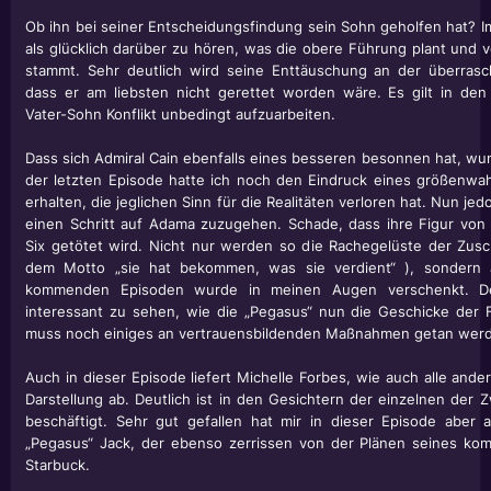
Ob ihn bei seiner Entscheidungsfindung sein Sohn geholfen hat? Im
als glücklich darüber zu hören, was die obere Führung plant und
stammt. Sehr deutlich wird seine Enttäuschung an der überra
dass er am liebsten nicht gerettet worden wäre. Es gilt in de
Vater-Sohn Konflikt unbedingt aufzuarbeiten.
Dass sich Admiral Cain ebenfalls eines besseren besonnen hat, wun
der letzten Episode hatte ich noch den Eindruck eines größenwah
erhalten, die jeglichen Sinn für die Realitäten verloren hat. Nun jed
einen Schritt auf Adama zuzugehen. Schade, dass ihre Figur von
Six getötet wird. Nicht nur werden so die Rachegelüste der Zusch
dem Motto „sie hat bekommen, was sie verdient“ ), sondern au
kommenden Episoden wurde in meinen Augen verschenkt. De
interessant zu sehen, wie die „Pegasus“ nun die Geschicke der F
muss noch einiges an vertrauensbildenden Maßnahmen getan wer
Auch in dieser Episode liefert Michelle Forbes, wie auch alle ande
Darstellung ab. Deutlich ist in den Gesichtern der einzelnen der Z
beschäftigt. Sehr gut gefallen hat mir in dieser Episode aber a
„Pegasus“ Jack, der ebenso zerrissen von der Plänen seines komm
Starbuck.