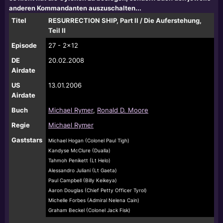
anderen Kommandanten auszuschalten...
Titel
RESURRECTION SHIP, Part II / Die Auferstehung,
Teil II
Episode
27 - 2x12
DE
20.02.2008
Airdate
US
13
.01.2006
Airdate
Buch
Michael Rymer
,
Ronald D. Moore
Regie
Michael Rymer
Gaststars
Michael Hogan (Colonel Paul Tigh)
Kandyse McClure (Dualla)
Tahmoh Penikett (Lt Helo)
Alessandro Juliani (Lt Gaeta)
Paul Campbell (Billy Keikeya)
Aaron Douglas (Chief Petty Officer Tyrol)
Michelle Forbes (Admiral Nelena Cain)
Graham Beckel (Colonel Jack Fisk)