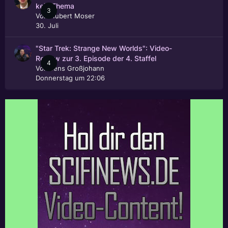
kein Thema
3
Von
Hubert Moser
30. Juli
"Star Trek: Strange New Worlds": Video-
Review zur 3. Episode der 4. Staffel
4
Von
Jens Großjohann
Donnerstag um 22:06