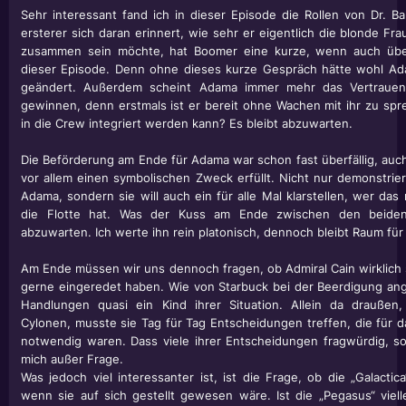
Sehr interessant fand ich in dieser Episode die Rollen von Dr. 
ersterer sich daran erinnert, wie sehr er eigentlich die blonde Frau
zusammen sein möchte, hat Boomer eine kurze, wenn auch übe
dieser Episode. Denn ohne dieses kurze Gespräch hätte wohl A
geändert. Außerdem scheint Adama immer mehr das Vertrauen
gewinnen, denn erstmals ist er bereit ohne Wachen mit ihr zu spr
in die Crew integriert werden kann? Es bleibt abzuwarten.
Die Beförderung am Ende für Adama war schon fast überfällig, au
vor allem einen symbolischen Zweck erfüllt. Nicht nur demonstrier
Adama, sondern sie will auch ein für alle Mal klarstellen, wer da
die Flotte hat. Was der Kuss am Ende zwischen den beiden
abzuwarten. Ich werte ihn rein platonisch, dennoch bleibt Raum für
Am Ende müssen wir uns dennoch fragen, ob Admiral Cain wirklich 
gerne eingeredet haben. Wie von Starbuck bei der Beerdigung an
Handlungen quasi ein Kind ihrer Situation. Allein da draußen
Cylonen, musste sie Tag für Tag Entscheidungen treffen, die für 
notwendig waren. Dass viele ihrer Entscheidungen fragwürdig, so
mich außer Frage.
Was jedoch viel interessanter ist, ist die Frage, ob die „Galacti
wenn sie auf sich gestellt gewesen wäre. Ist die „Pegasus“ vielle