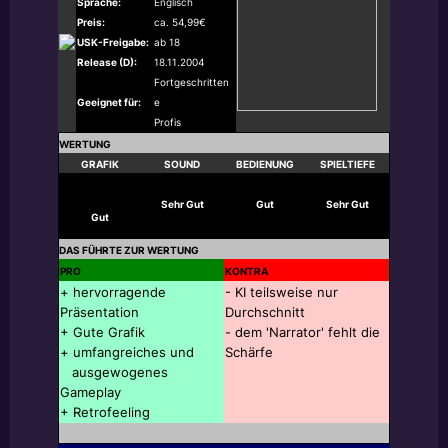
Sprache:
Englisch
Preis:
ca. 54,99€
USK-Freigabe:
ab 18
Release (D):
18
.11.2004
Fortgeschritten
Geeignet für:
e
Profis
WERTUNG
GRAFIK
SOUND
BEDIENUNG
SPIELTIEFE
Sehr Gut
Gut
Sehr Gut
Gut
DAS FÜHRTE ZUR WERTUNG
PRO
KONTRA
+ hervorragende
- KI teilsweise nur
Präsentation
Durchschnitt
+ Gute Grafik
- dem 'Narrator' fehlt die
+ umfangreiches und
Schärfe
ausgewogenes
Gameplay
+ Retrofeeling