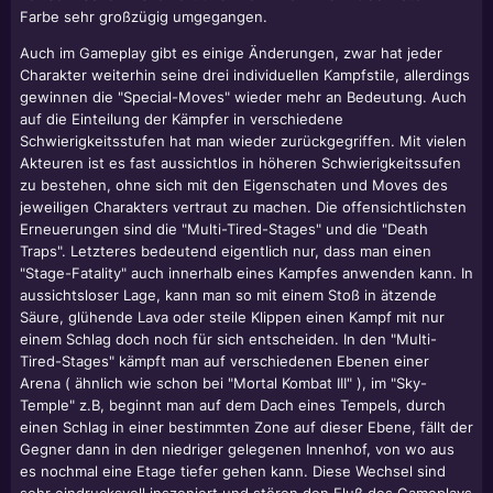
Farbe sehr großzügig umgegangen.
Auch im Gameplay gibt es einige Änderungen, zwar hat jeder
Charakter weiterhin seine drei individuellen Kampfstile, allerdings
gewinnen die "Special-Moves" wieder mehr an Bedeutung. Auch
auf die Einteilung der Kämpfer in verschiedene
Schwierigkeitsstufen hat man wieder zurückgegriffen. Mit vielen
Akteuren ist es fast aussichtlos in höheren Schwierigkeitssufen
zu bestehen, ohne sich mit den Eigenschaten und Moves des
jeweiligen Charakters vertraut zu machen. Die offensichtlichsten
Erneuerungen sind die "Multi-Tired-Stages" und die "Death
Traps". Letzteres bedeutend eigentlich nur, dass man einen
"Stage-Fatality" auch innerhalb eines Kampfes anwenden kann. In
aussichtsloser Lage, kann man so mit einem Stoß in ätzende
Säure, glühende Lava oder steile Klippen einen Kampf mit nur
einem Schlag doch noch für sich entscheiden. In den "Multi-
Tired-Stages" kämpft man auf verschiedenen Ebenen einer
Arena ( ähnlich wie schon bei "Mortal Kombat III" ), im "Sky-
Temple" z.B, beginnt man auf dem Dach eines Tempels, durch
einen Schlag in einer bestimmten Zone auf dieser Ebene, fällt der
Gegner dann in den niedriger gelegenen Innenhof, von wo aus
es nochmal eine Etage tiefer gehen kann. Diese Wechsel sind