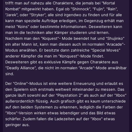
trifft man auf nahezu alle Charaktere, die jemals bei "Mortal
Kombat" mitgewirkt haben. Egal ob "Shinnock", "Fujin", "Rain",
"Jarek", oder "Stryker", alle sind irgendwo zu finden und für alle
kann man spezielle Aufträge erledigen, im Gegenzug erhält man
meist "Koins" oder bestimmte Informationen. Desweiteren kann
man im die techniken aller Kämper studieren und lernen.
Nachdem man den "Koquest"- Mode beendet hat und "Shujinko"
ein alter Mann ist, kann man diesen auch im normalen "Aracade"-
Modus anwählen. Er besitzte dann zahlreiche "Special Moves"
anderer Kämpfer die man im "Konquest"-Mode findet.
Desweiteren gibt es exklusive Kämpfe gegen Charaktere aus
"Deadly Alliance", die nicht im normalen "Arcade"-Mode anwählbar
sind.
Der "Online"-Modus ist eine weitere Erneuerung und erlaubt es
den Spielern sich erstmals weltweit miteinander zu messen. Das
ganze läuft sowohl auf der "Playstation 2" als auch auf der "Xbox"
außerordentlich flüssig. Auch grafisch gibt es kaum unterschiede
auf den beiden Systemen zu erkennen, lediglich die Farben der
"Xbox"-Version wirken etwas lebendiger und das Bild etwas
schärfer. Zudem fallen die Ladezeiten auf der "Xbox" etwas
geringer aus.