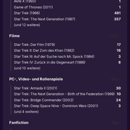
Akte X (1993)
1
Game of Thrones (2011)
1
Star Trek (1966)
491
Star Trek: The Next Generation (1987)
357
(und 12 weitere)
Filme
3867
Star Trek: Der Film (1979)
17
Star Trek II: Der Zorn des Khan (1982)
16
Star Trek III: Auf der Suche nach Mr. Spock (1984)
3
Star Trek IV: Zurück in die Gegenwart (1986)
8
(und 10 weitere)
PC-, Video- und Rollenspiele
1102
Star Trek: Armada II (2001)
30
Star Trek: The Next Generation - Birth of the Federation (1999)
10
Star Trek: Bridge Commander (2002)
24
Star Trek: Deep Space Nine - Dominion Wars (2001)
3
(und 4 weitere)
Fanfiction
640