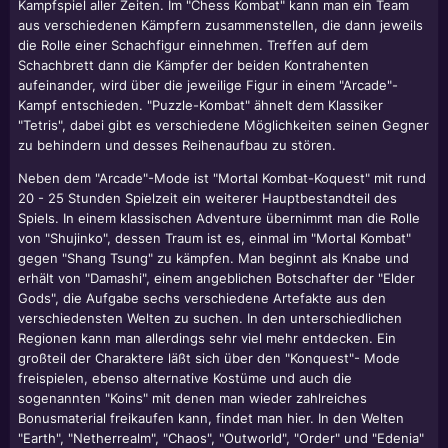
Kampfspiel aller Zeiten. Im "Chess Kombat" kann man ein Team
aus verschiedenen Kämpfern zusammenstellen, die dann jeweils
die Rolle einer Schachfigur einnehmen. Treffen auf dem
Schachbrett dann die Kämpfer der beiden Kontrahenten
aufeinander, wird über die jeweilige Figur in einem "Arcade"-
Kampf entschieden. "Puzzle-Kombat" ähnelt dem Klassiker
"Tetris", dabei gibt es verschiedene Möglichkeiten seinen Gegner
zu behindern und desses Reihenaufbau zu stören.
Neben dem "Arcade"-Mode ist "Mortal Kombat-Koquest" mit rund
20 - 25 Stunden Spielzeit ein weiterer Hauptbestandteil des
Spiels. In einem klassischen Adventure übernimmt man die Rolle
von "Shujinko", dessen Traum ist es, einmal im "Mortal Kombat"
gegen "Shang Tsung" zu kämpfen. Man beginnt als Knabe und
erhält von "Damashi", einem angeblichen Botschafter der "Elder
Gods", die Aufgabe sechs verschiedene Artefakte aus den
verschiedensten Welten zu suchen. In den unterschiedlichen
Regionen kann man allerdings sehr viel mehr entdecken. Ein
großteil der Charaktere läßt sich über den "Konquest"- Mode
freispielen, ebenso alternative Kostüme und auch die
sogenannten "Koins" mit denen man wieder zahlreiches
Bonusmaterial freikaufen kann, findet man hier. In den Welten
"Earth", "Netherrealm", "Chaos", "Outworld", "Order" und "Edenia"