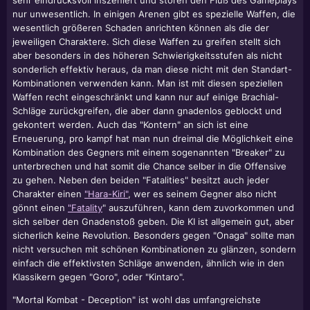
sehr eindrucksvoll inszeniert und stören den Fluß des Gameplays
nur unwesentlich. In einigen Arenen gibt es spezielle Waffen, die
wesentlich größeren Schaden anrichten können als die der
jeweiligen Charaktere. Sich diese Waffen zu greifen stellt sich
aber besonders in des höheren Schwierigkeitsstufen als nicht
sonderlich effektiv heraus, da man diese nicht mit den Standart-
Kombinationen verwenden kann. Man ist mit diesen speziellen
Waffen recht eingeschränkt und kann nur auf einige Brachial-
Schläge zurückgreifen, die aber dann gnadenlos geblockt und
gekontert werden. Auch das "Kontern" an sich ist eine
Erneuerung, pro kampf hat man nun dreimal die Möglichkeit eine
Kombination des Gegners mit einem sogenannten "Breaker" zu
unterbrechen und hat somit die Chance selber in die Offensive
zu gehen. Neben den beiden "Fatalities" besitzt auch jeder
Charakter einen
"Hara-Kiri"
, wer es seinem Gegner also nicht
gönnt einen
"Fatality
" auszuführen, kann dem zuvorkommen und
sich selber den Gnadenstoß geben. Die KI ist allgemein gut, aber
sicherlich keine Revolution. Besonders gegen "Onaga" sollte man
nicht versuchen mit schönen Kombinationen zu glänzen, sondern
einfach die effektivsten Schläge anwenden, ähnlich wie in den
Klassikern gegen "Goro", oder "Kintaro".
"Mortal Kombat - Deception" ist wohl das umfangreichste