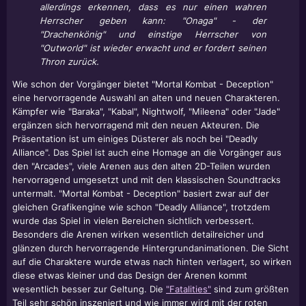
allerdings erkennen, dass es nur einen wahren
Herrscher geben kann: "Onaga" - der
"Drachenkönig" und einstige Herrscher von
"Outworld" ist wieder erwacht und er fordert seinen
Thron zurück.
Wie schon der Vorgänger bietet "Mortal Kombat - Deception"
eine hervorragende Auswahl an alten und neuen Charakteren.
Kämpfer wie "Baraka", "Kabal", Nightwolf, "Mileena" oder "Jade"
ergänzen sich hervorragend mit den neuen Akteuren. Die
Präsentation ist um einiges Düsterer als noch bei "Deadly
Alliance". Das Spiel ist auch eine Homage an die Vorgänger aus
den "Arcades", viele Arenen aus den alten 2D-Teilen wurden
hervorragend umgesetzt und mit den klassischen Soundtracks
untermalt. "Mortal Kombat - Deception" basiert zwar auf der
gleichen Grafikengine wie schon "Deadly Alliance", trotzdem
wurde das Spiel in vielen Bereichen sichtlich verbessert.
Besonders die Arenen wirken wesentlich detailreicher und
glänzen durch hervorragende Hintergrundanimationen. Die Sicht
auf die Charaktere wurde etwas nach hinten verlagert, so wirken
diese etwas kleiner und das Design der Arenen kommt
wesentlich besser zur Geltung. Die
"Fatalities"
sind zum größten
Teil sehr schön inszeniert und wie immer wird mit der roten