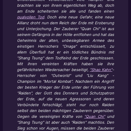
brachten sie von ihrem eigentlichen Weg ab, doch
am Ende scheiterten sie alle und fanden einen
qualvollen Tod
. Doch eine neue Gefahr, eine neue
Allianz droht nun dem Reich der Erde mit Eroberung
und Unterjochung. Der Zauberer "Quan Chi" ist aus
seinem Gefängnis in der Hölle entflohen und hat das
Geheimnis der alten, unbesiegbaren Armee des
einstigen Herrschers "Onaga" entschlüsselt, zu
allem Überfluß hat er ein tödliches Bündnis mit
"Shang Tsung" dem Todfeind der Erde geschlossen.
Mit ihren vereinten Kräften haben sie ihre
gefährlichsten Wiedersacher beseitigt,
"Shao Kahn"
-
Herrscher von "Outworld" und "Liu Kang" -
Champion im "Mortal Kombat". Nachdem ein Angriff
der besten Krieger der Erde unter der Führung von
"Raiden", der Gott des Donners und Schutzpatron
der Erde, auf die neuen Agressoren und deren
Verbündete fehschlägt, steht nur noch Raiden
selbst den beiden mächtigen Zauberern gegenüber.
Gegen die vereinigten Kräfte von
"Quan Chi"
und
"Shang Tsung" ist aber auch "Raiden" machtlos. Den
Sieg schon vor Augen, müssen die beiden Zauberer