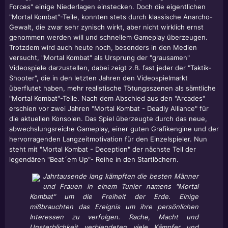
Forces" einige Niederlagen einstecken. Doch die eigentlichen
"Mortal Kombat"-Teile, konnten stets durch klassische Anarcho-
Gewalt, die zwar sehr zynisch wirkt, aber nicht wirklich ernst
genommen werden will und schnellem Gameplay überzeugen.
Trotzdem wird auch heute noch, besonders in den Medien
versucht, "Mortal Kombat" als Ursprung der "grausamen"
Videospiele darzustellen, dabei zeigt z.B. fast jeder der "Taktik-
Shooter", die in den letzten Jahren den Videospielmarkt
überflutet haben, mehr realistische Tötungsszenen als sämtliche
"Mortal Kombat"-Teile. Nach dem Abschied aus den "Arcades"
erschien vor zwei Jahren "Mortal Kombat - Deadly Alliance" für
die aktuellen Konsolen. Das Spiel überzeugte durch das neue,
abwechslungsreiche Gameplay, einer guten Grafikengine und der
hervorragenden Langzeitmotivation für den Einzelspieler. Nun
steht mit "Mortal Kombat - Deception" der nächste Teil der
legendären "Beat´em Up"- Reihe in den Startlöchern.
Jahrtausende lang kämpften die besten Männer
und Frauen in einem Tunier namens "Mortal
Kombat" um die Freiheit der Erde. Einige
mißbrauchten das Ereignis um ihre persönlichen
Interessen zu verfolgen. Rache, Macht und
Unsterblichkeit verblendeten viele Kämpfer und