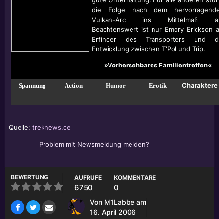
gute Unterhaltung. Für alle anderen stür
die Folge nach dem hervorragend
Vulkan-Arc ins Mittelmaß a
Beachtenswert ist nur Emory Erickson a
Erfinder des Transporters und d
Entwicklung zwischen T'Pol und Trip.
»Vorhersehbares Familientreffen«
Charaktere
Spannung
Action
Humor
Erotik
Quelle:
treknews.de
Problem mit Newsmeldung melden?
BEWERTUNG
AUFRUFE
KOMMENTARE
6750
0
Von
M1Labbe
am
16. April 2006