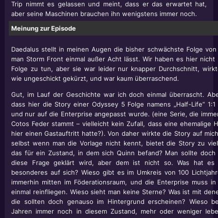
Trip nimmt es gelassen und meint, dass er das erwartet hat,
aber seine Maschinen brauchen ihn wenigstens immer noch.
Meinung zur Episode
Daedalus stellt in meinen Augen die bisher schwächste Folge vo
man Storm Front einmal außer Acht lässt. Wir haben es hier nicht 
Folge zu tun, aber sie war leider nur knapper Durchschnitt, wirkt
wie ungeschickt gekürzt, und war kaum überraschend.
Gut, im Lauf der Geschichte war ich doch einmal überrascht. Ab
dass hier die Story einer Odyssey 5 Folge namens „Half-Life“ 1
und nur auf die Enterprise angepasst wurde. (eine Serie, die imm
Cotos Feder stammt – vielleicht kein Zufall, dass eine ehemalige 
hier einen Gastauftritt hatte?). Von daher wirkte die Story auf m
selbst wenn man die Vorlage nicht kennt, bietet die Story zu vie
das für ein Zustand, in dem sich Quinn befand? Man sollte doch
diese Frage geklärt wird, aber dem ist nicht so. Was hat es 
besonderes auf sich? Wieso gibt es im Umkreis von 100 Lichtjah
immerhin mitten im Föderationsraum, und die Enterprise muss in 
einmal reinfliegen. Wieso sieht man keine Sterne? Was ist mit dene
die sollten doch genauso im Hintergrund erscheinen? Wieso be
Jahren immer noch in diesem Zustand, mehr oder weniger leb