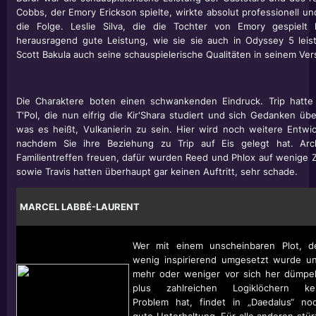
Cobbs, der Emory Erickson spielte, wirkte absolut professionell u
die Folge. Leslie Silva, die die Tochter von Emory gespielt 
herausragend gute Leistung, wie sie sie auch in Odyssey 5 leist
Scott Bakula
auch seine schauspielerische Qualitäten in seinem Ver
Die Charaktere boten einen schwankenden Eindruck. Trip hatte
T'Pol, die nun eifrig die Kir'Shara studiert und sich Gedanken ü
was es heißt, Vulkanierin zu sein. Hier wird noch weitere Entw
nachdem Sie ihre Beziehung zu Trip auf Eis gelegt hat. Arc
Familientreffen freuen, dafür wurden Reed und Phlox auf wenige 
sowie Travis hatten überhaupt gar keinen Auftritt, sehr schade.
MARCEL LABBÉ-LAURENT
Wer mit einem unscheinbaren Plot, d
wenig inspirierend umgesetzt wurde u
mehr oder weniger vor sich her dümpel
plus zahlreichen Logiklöchern ke
Problem hat, findet in „Daedalus“ no