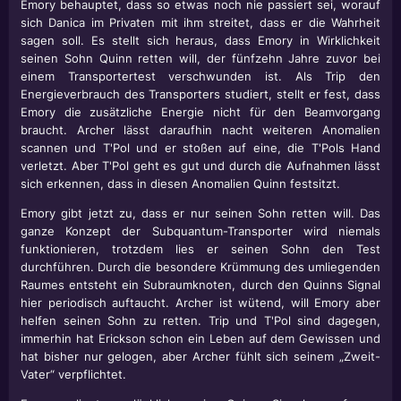
Emory behauptet, dass so etwas noch nie passiert sei, worauf
sich Danica im Privaten mit ihm streitet, dass er die Wahrheit
sagen soll. Es stellt sich heraus, dass Emory in Wirklichkeit
seinen Sohn Quinn retten will, der fünfzehn Jahre zuvor bei
einem Transportertest verschwunden ist. Als Trip den
Energieverbrauch des Transporters studiert, stellt er fest, dass
Emory die zusätzliche Energie nicht für den Beamvorgang
braucht. Archer lässt daraufhin nacht weiteren Anomalien
scannen und T'Pol und er stoßen auf eine, die T'Pols Hand
verletzt. Aber T'Pol geht es gut und durch die Aufnahmen lässt
sich erkennen, dass in diesen Anomalien Quinn festsitzt.
Emory gibt jetzt zu, dass er nur seinen Sohn retten will. Das
ganze Konzept der Subquantum-Transporter wird niemals
funktionieren, trotzdem lies er seinen Sohn den Test
durchführen. Durch die besondere Krümmung des umliegenden
Raumes entsteht ein Subraumknoten, durch den Quinns Signal
hier periodisch auftaucht. Archer ist wütend, will Emory aber
helfen seinen Sohn zu retten. Trip und T'Pol sind dagegen,
immerhin hat Erickson schon ein Leben auf dem Gewissen und
hat bisher nur gelogen, aber Archer fühlt sich seinem „Zweit-
Vater“ verpflichtet.