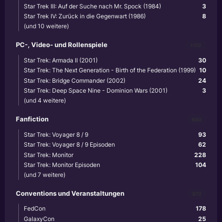
Star Trek III: Auf der Suche nach Mr. Spock (1984)
3
Star Trek IV: Zurück in die Gegenwart (1986)
8
(und 10 weitere)
PC-, Video- und Rollenspiele
1102
Star Trek: Armada II (2001)
30
Star Trek: The Next Generation - Birth of the Federation (1999)
10
Star Trek: Bridge Commander (2002)
24
Star Trek: Deep Space Nine - Dominion Wars (2001)
3
(und 4 weitere)
Fanfiction
640
Star Trek: Voyager 8 / 9
93
Star Trek: Voyager 8 / 9 Episoden
62
Star Trek: Monitor
228
Star Trek: Monitor Episoden
104
(und 7 weitere)
Conventions und Veranstaltungen
870
FedCon
178
GalaxyCon
25