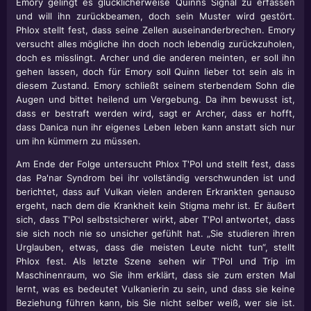
Emory gelingt es glücklicherweise Quinns Signal zu erfassen
und will ihn zurückbeamen, doch sein Muster wird gestört.
Phlox stellt fest, dass seine Zellen auseinanderbrechen. Emory
versucht alles mögliche ihn doch noch lebendig zurückzuholen,
doch es misslingt. Archer und die anderen meinten, er soll ihn
gehen lassen, doch für Emory soll Quinn lieber tot sein als in
diesem Zustand. Emory schließt seinem sterbendem Sohn die
Augen und bittet heilend um Vergebung. Da ihm bewusst ist,
dass er bestraft werden wird, sagt er Archer, dass er hofft,
dass Danica nun ihr eigenes Leben leben kann anstatt sich nur
um ihn kümmern zu müssen.
Am Ende der Folge untersucht Phlox T'Pol und stellt fest, dass
das Pa'nar Syndrom bei ihr vollständig verschwunden ist und
berichtet, dass auf Vulkan vielen anderen Erkrankten genauso
ergeht, nach dem die Krankheit kein Stigma mehr ist. Er äußert
sich, dass T'Pol selbstsicherer wirkt, aber T'Pol antwortet, dass
sie sich noch nie so unsicher gefühlt hat. „Sie studieren ihren
Urglauben, etwas, dass die meisten Leute nicht tun“, stellt
Phlox fest. Als letzte Szene sehen wir T'Pol und Trip im
Maschinenraum, wo Sie ihm erklärt, dass sie zum ersten Mal
lernt, was es bedeutet Vulkanierin zu sein, und dass sie keine
Beziehung führen kann, bis Sie nicht selber weiß, wer sie ist.