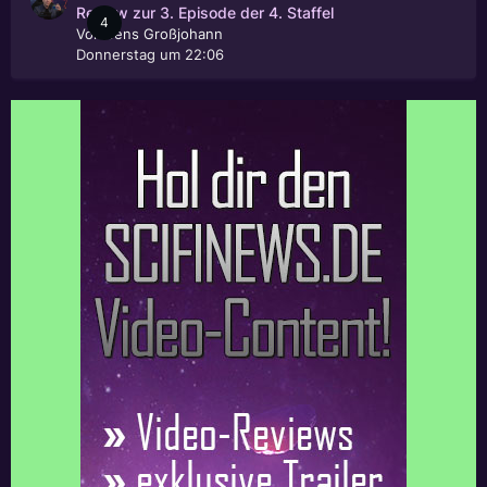
Review zur 3. Episode der 4. Staffel
4
Von
Jens Großjohann
Donnerstag um 22:06