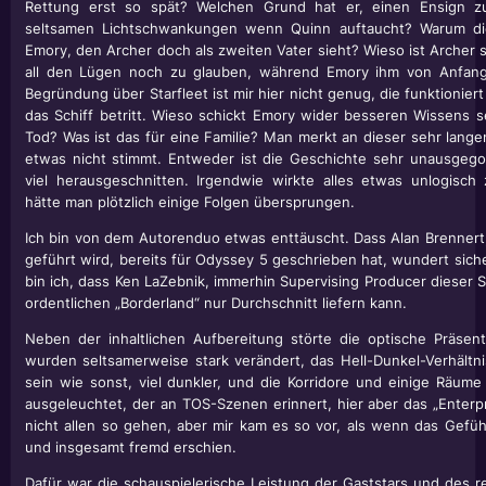
Rettung erst so spät? Welchen Grund hat er, einen Ensign z
seltsamen Lichtschwankungen wenn Quinn auftaucht? Warum di
Emory, den Archer doch als zweiten Vater sieht? Wieso ist Archer 
all den Lügen noch zu glauben, während Emory ihm von Anfang 
Begründung über Starfleet ist mir hier nicht genug, die funktionier
das Schiff betritt. Wieso schickt Emory wider besseren Wissens 
Tod? Was ist das für eine Familie? Man merkt an dieser sehr lange
etwas nicht stimmt. Entweder ist die Geschichte sehr unausgego
viel herausgeschnitten. Irgendwie wirkte alles etwas unlogisch
hätte man plötzlich einige Folgen übersprungen.
Ich bin von dem Autorenduo etwas enttäuscht. Dass Alan Brennert, 
geführt wird, bereits für Odyssey 5 geschrieben hat, wundert sich
bin ich, dass Ken LaZebnik, immerhin Supervising Producer dieser 
ordentlichen „Borderland“ nur Durchschnitt liefern kann.
Neben der inhaltlichen Aufbereitung störte die optische Präsenta
wurden seltsamerweise stark verändert, das Hell-Dunkel-Verhältni
sein wie sonst, viel dunkler, und die Korridore und einige Räum
ausgeleuchtet, der an TOS-Szenen erinnert, hier aber das „Enterpr
nicht allen so gehen, aber mir kam es so vor, als wenn das Gefü
und insgesamt fremd erschien.
Dafür war die schauspielerische Leistung der Gaststars und des re