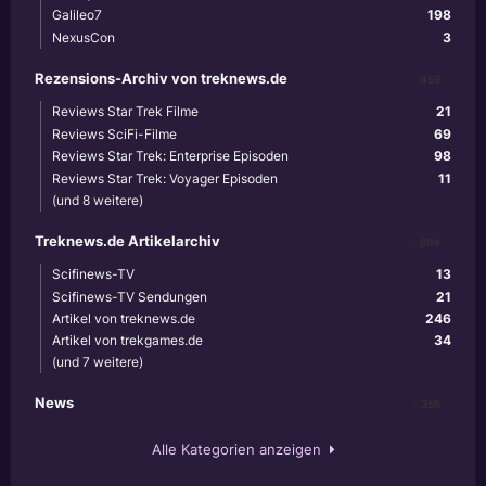
Galileo7
198
NexusCon
3
Rezensions-Archiv von treknews.de
459
Reviews Star Trek Filme
21
Reviews SciFi-Filme
69
Reviews Star Trek: Enterprise Episoden
98
Reviews Star Trek: Voyager Episoden
11
(und 8 weitere)
Treknews.de Artikelarchiv
894
Scifinews-TV
13
Scifinews-TV Sendungen
21
Artikel von treknews.de
246
Artikel von trekgames.de
34
(und 7 weitere)
News
356
Alle Kategorien anzeigen