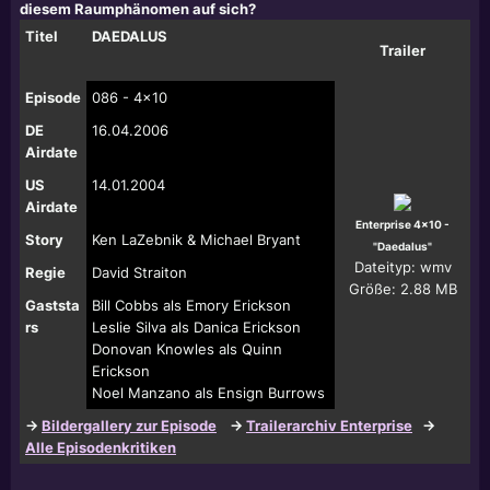
diesem Raumphänomen auf sich?
Titel
DAEDALUS
Trailer
Episode
086 - 4x10
DE
16.04.2006
Airdate
US
14.01.2004
Airdate
Enterprise 4x10 -
Story
Ken LaZebnik & Michael Bryant
"Daedalus"
Dateityp: wmv
Regie
David Straiton
Größe: 2.88 MB
Gaststa
Bill Cobbs als Emory Erickson
rs
Leslie Silva als Danica Erickson
Donovan Knowles als Quinn
Erickson
Noel Manzano als Ensign Burrows
->
Bildergallery zur Episode
->
Trailerarchiv Enterprise
->
Alle Episodenkritiken