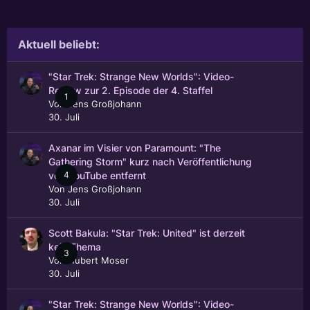
Aktuell beliebt:
"Star Trek: Strange New Worlds": Video-
Review zur 2. Episode der 4. Staffel
1
Von
Jens Großjohann
30. Juli
Axanar im Visier von Paramount: "The
Gathering Storm" kurz nach Veröffentlichung
4
von YouTube entfernt
Von
Jens Großjohann
30. Juli
Scott Bakula: "Star Trek: United" ist derzeit
kein Thema
3
Von
Hubert Moser
30. Juli
"Star Trek: Strange New Worlds": Video-