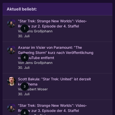
Aktuell beliebt:
"Star Trek: Strange New Worlds": Video-
Review zur 2. Episode der 4. Staffel
1
Von
Jens Großjohann
30. Juli
Axanar im Visier von Paramount: "The
Gathering Storm" kurz nach Veröffentlichung
4
von YouTube entfernt
Von
Jens Großjohann
30. Juli
Scott Bakula: "Star Trek: United" ist derzeit
kein Thema
3
Von
Hubert Moser
30. Juli
"Star Trek: Strange New Worlds": Video-
Review zur 3. Episode der 4. Staffel
4