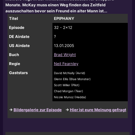
Monate. McKay muss einen Weg finden das Zeitfeld
auszuschalten bevor sein Freund ein alter Mann ist...
Titel
EPIPHANY
Episode
32 - 2x12
DE Airdate
?
US Airdate
13.01.2005
Buch
Brad Wright
Regie
Neil Fearnley
Gaststars
David McNally (Avrid)
Glenn Ellis (Blue Monster)
Scott Miller (Pilot)
Chad Morgan (Teer)
Nicole Munoz (Hedda)
->
Bildergalerie zur Episode
->
Hier ist eure Meinung gefragt