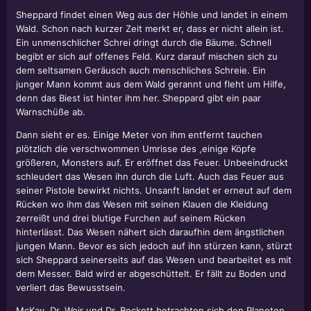
Sheppard findet einen Weg aus der Höhle und landet in einem
Wald. Schon nach kurzer Zeit merkt er, dass er nicht allein ist.
Ein unmenschlicher Schrei dringt durch die Bäume. Schnell
begibt er sich auf offenes Feld. Kurz darauf mischen sich zu
dem seltsamen Geräusch auch menschliches Schreie. Ein
junger Mann kommt aus dem Wald gerannt und fleht um Hilfe,
denn das Biest ist hinter ihm her. Sheppard gibt ein paar
Warnschüße ab.
Dann sieht er es. Einige Meter von ihm entfernt tauchen
plötzlich die verschwommen Umrisse des ,einige Köpfe
größeren, Monsters auf. Er eröffnet das Feuer. Unbeeindruckt
schleudert das Wesen ihn durch die Luft. Auch das Feuer aus
seiner Pistole bewirkt nichts. Unsanft landet er erneut auf dem
Rücken wo ihm das Wesen mit seinen Klauen die Kleidung
zerreißt und drei blutige Furchen auf seinem Rücken
hinterlässt. Das Wesen nähert sich daraufhin dem ängstlichen
jungen Mann. Bevor es sich jedoch auf ihn stürzen kann, stürzt
sich Sheppard seinerseits auf das Wesen und bearbeitet es mit
dem Messer. Bald wird er abgeschüttelt. Er fällt zu Boden und
verliert das Bewusstsein.
McKay, Dr. Weir und Dr. Beckett betrachten sich den Planeten