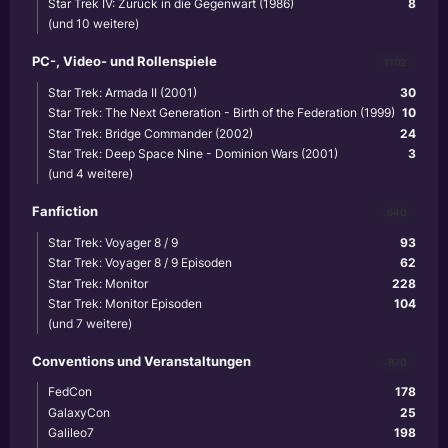
Star Trek IV: Zurück in die Gegenwart (1986)
8
(und 10 weitere)
PC-, Video- und Rollenspiele
1102
Star Trek: Armada II (2001)
30
Star Trek: The Next Generation - Birth of the Federation (1999)
10
Star Trek: Bridge Commander (2002)
24
Star Trek: Deep Space Nine - Dominion Wars (2001)
3
(und 4 weitere)
Fanfiction
640
Star Trek: Voyager 8 / 9
93
Star Trek: Voyager 8 / 9 Episoden
62
Star Trek: Monitor
228
Star Trek: Monitor Episoden
104
(und 7 weitere)
Conventions und Veranstaltungen
870
FedCon
178
GalaxyCon
25
Galileo7
198