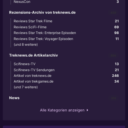
NexusCon
3
Rezensions-Archiv von treknews.de
459
Reviews Star Trek Filme
21
Reviews SciFi-Filme
69
Reviews Star Trek: Enterprise Episoden
98
Reviews Star Trek: Voyager Episoden
11
(und 8 weitere)
Treknews.de Artikelarchiv
894
Scifinews-TV
13
Scifinews-TV Sendungen
21
Artikel von treknews.de
246
Artikel von trekgames.de
34
(und 7 weitere)
News
356
Alle Kategorien anzeigen