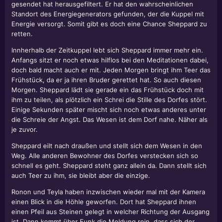
gesendet hat herausgefiltert. Er hat den wahrscheinlichen
Standort des Energiegenerators gefunden, der die Kuppel mit
Energie versorgt. Somit gibt es doch eine Chance Sheppard zu
retten.
Innherhalb der Zeitkuppel lebt sich Sheppard immer mehr ein.
Anfangs sitzt er noch etwas hilflos bei den Meditationen dabei,
doch bald macht auch er mit. Jeden Morgen bringt ihm Teer das
Frühstück, da er ja ihren Bruder gerettet hat. So auch diesen
Morgen. Sheppard lädt sie gerade ein das Frühstück doch mit
ihm zu teilen, als plötzlich ein Schrei die Stille des Dorfes stört.
Einige Sekunden später mischt sich noch etwas anderes unter
die Schreie der Angst. Das Wesen ist dem Dorf nahe. Näher als
je zuvor.
Sheppard eilt nach draußen und stellt sich dem Wesen in den
Weg. Alle anderen Bewohner des Dorfes verstecken sich so
schnell es geht. Sheppard steht ganz allein da. Dann stellt sich
auch Teer zu ihm, sie bleibt aber die einzige.
Ronon und Teyla haben inzwischen wieder mal mit der Kamera
einen Blick in die Höhle geworfen. Dort hat Sheppard ihnen
einen Pfeil aus Steinen gelegt in welcher Richtung der Ausgang
ist. Dann kommt über Funk die Meldung rein, dass sich der