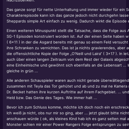
Nachzudenken.
Das ganze sorgt für nette Unterhaltung und immer wieder für ein 
Charakterepisode kann ich das ganze jedoch nicht durchgehn lasse
Sheppards simple Art einfach zu wenig. Dadurch wirkt die Episode 
Einen weiteren Minuspunkt stellt die Tatsache, dass die Folge aus
SG-1 Episoden konstruiert worden ist. Auf der einen Seite haben w
( 6x11 ) in der die Asgard bereits mit genau so einem Feld versucht
ihre Schranken zu vernichten. Das ist ja nichts gravierendes, aber a
die offensichtliche Kopie der Folge „O'Neill und Laira“ ( 3x17 ). In le
auch über einen langen Zeitraum von dem Rest der Galaxis abgeschot
eine Einheimische und gewöhnt sich ebenfalls an die Lebensart ... 
gleiche in grün ...
Alle anderen Schauspieler waren auch nicht gerade überwältiegend
zusammen mit Teyla das Tor gehütet und ab und zu mal ne Kamera 
Dr. Becket hatten ihre kurzen Auftritte auf ihrem Fachgebiet. ... u
Held bzw. Das Genie des Tages. Wie immer halt ...
Bevor ich zum Schluss komme, möchte ich doch noch ein erschrec
Ich weiß ja nicht, obs nur mir so ging, aber ... jetzt glaubt bitte nich
anschauen würde ( ok, als kleines Kind hab ich es ganz selten mal 
Monster schien mir einer Power Rangers Folge entsprungen zu sei