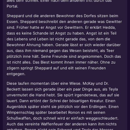
alles sehr schnell. Einer nach dem anderen tritt durch das
Portal.
Sheppard und die anderen Bewohner des Dorfes sitzen beim
Essen. Sheppard beschreibt den anderen gerade was Gewitter
sind. Früher hatte er Angst vor Gewittern. Er erklärt Hedda,
dass es keine Schande ist Angst zu haben. Angst ist ein Teil
des Lebens und Leben ist nicht gerade das, von dem die
Bewohner Ahnung haben. Gerade lässt er sich wieder darüber
aus, dass ihm niemand gegen das Wesen beisteht, als Teer
plötzlich inne hält. Seine Freunde sind angekommen. Doch das
ist nicht alles. Das Biest kommt ihnen immer näher. Ohne zu
zögern springt Sheppard auf und eilt seinen Freunden
entgegen.
Diese laufen momentan über eine Wiese. McKay und Dr.
Beckett lassen sich gerade über ein paar Dinge aus, als Teyla
unvermutet die Hand hebt. Sie spürt irgendetwas, das auf sie
lauert. Dann ertönt der Schrei der bösartigen Kreatur. Einen
Augenblick später steht sie plötzlich vor den Erdlingen. Einen
Wimpernschlag später bearbeitet Ronon es mit seinen
Schußwaffen, doch schnell wird er einfach weggeschleudert.
Auch das vereinte Waffenfeuer der anderen kann ihm nichts
anhaben. Ronon zückt sein Schwert und Teyla das Messer.