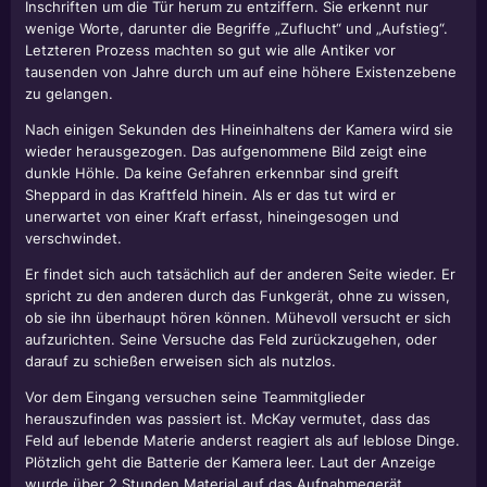
Inschriften um die Tür herum zu entziffern. Sie erkennt nur
wenige Worte, darunter die Begriffe „Zuflucht“ und „Aufstieg“.
Letzteren Prozess machten so gut wie alle Antiker vor
tausenden von Jahre durch um auf eine höhere Existenzebene
zu gelangen.
Nach einigen Sekunden des Hineinhaltens der Kamera wird sie
wieder herausgezogen. Das aufgenommene Bild zeigt eine
dunkle Höhle. Da keine Gefahren erkennbar sind greift
Sheppard in das Kraftfeld hinein. Als er das tut wird er
unerwartet von einer Kraft erfasst, hineingesogen und
verschwindet.
Er findet sich auch tatsächlich auf der anderen Seite wieder. Er
spricht zu den anderen durch das Funkgerät, ohne zu wissen,
ob sie ihn überhaupt hören können. Mühevoll versucht er sich
aufzurichten. Seine Versuche das Feld zurückzugehen, oder
darauf zu schießen erweisen sich als nutzlos.
Vor dem Eingang versuchen seine Teammitglieder
herauszufinden was passiert ist. McKay vermutet, dass das
Feld auf lebende Materie anderst reagiert als auf leblose Dinge.
Plötzlich geht die Batterie der Kamera leer. Laut der Anzeige
wurde über 2 Stunden Material auf das Aufnahmegerät