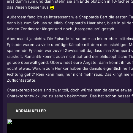
erst dumm rum und dann stehn sie am Ende plötzlich in 10-facher G
das Wesen besser aus
Außerdem fand ich es interessant wie Sheppards Bart die ersten T
dann bis zum Schluss so blieb. Sheppard's Haar aber, blieb in all d
Keinen Zentimeter länger und noch „haargenauso“ gestylt.
Aber macht ja nichts. Die Episode ist so oder so leider eher mittelm
Episode waren zu viele unnötige Kämpfe mit dem durchsichtigen Mo
spannende Episode war zuviel Gewissheit da, dass man Sheppard 
rausholt. Romantik kommt auch nicht auf und der philosophische Tie
gerade überwältigend: Überwindet eure Ängste, dann könnt ihr aufst
nocht etwas: Warum zum Henker haben die damals eigentlich ne Tür
Richtung geht? Rein kann man, nur nicht mehr raus. Das klingt meh
Zufluchtsstätte.
Charakterepisoden sind zwar toll, doch würde man da gerne etwas
Charakterentwicklung zu sehen bekommen. Das hat schon besser funk
ADRIAN KELLER