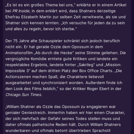
„Es ist es ein großes Thema bei uns,“ erklärte er in einem Artikel
bei
PR Inside
, in dem erklärt wird, dass Shatners derzeitige
Ehefrau Elizabeth Martin zur selben Zeit verwitwete, als sie und
Shatner sich kennen lernten. „Ich versuche für jeden da zu sein
und alles zu regeln, bevor ich sterbe.“
Der 75 Jahre alte Schauspieler schränkt sich jedoch beruflich
nicht ein. Er hat gerade Ozzie dem Opossum in dem
Animationsfilm „Ab durch die Hecke“ seine Stimme geliehen. Die
vergnügliche Komödie erntete gute Kritiken und landete ein
respektables Ergebnis, landete hinter „Sakrileg“ und „Mission:
Impossible 3“ auf dem dritten Platz der Box Office Charts. „Die
Actionszenen machen Spaß, die Charaktere liebevoll
ausgearbeitet und synchronisiert worden. Außerdem finde ich
den Look des Films lieblich,“ so der Kritiker Roger Ebert in der
Chicago Sun Times
.
„
William Shatner
als Ozzie das Opossum zu engagieren war
genialer Geniestreich. Immerhin haben wir hier einen Charakter,
der sich mehrfach der Gefahr seines Todes stellen muss und
daher oftmals pathetische Reden hält. Durch William Shatners
wunderbaren und oftmals betont übertrieben Sprachstil