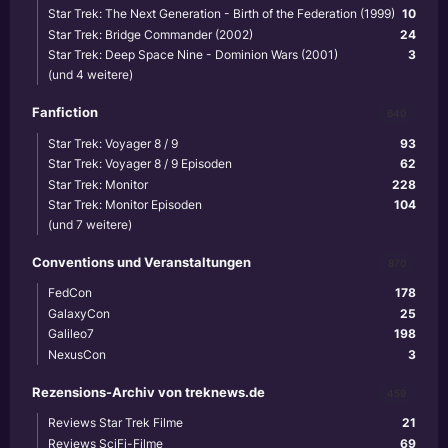
Star Trek: The Next Generation - Birth of the Federation (1999)
10
Star Trek: Bridge Commander (2002)
24
Star Trek: Deep Space Nine - Dominion Wars (2001)
3
(und 4 weitere)
Fanfiction
640
Star Trek: Voyager 8 / 9
93
Star Trek: Voyager 8 / 9 Episoden
62
Star Trek: Monitor
228
Star Trek: Monitor Episoden
104
(und 7 weitere)
Conventions und Veranstaltungen
870
FedCon
178
GalaxyCon
25
Galileo7
198
NexusCon
3
Rezensions-Archiv von treknews.de
459
Reviews Star Trek Filme
21
Reviews SciFi-Filme
69