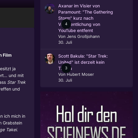
Axanar im Visier von
Paramount: "The Gathering
Storm" kurz nach
4
Veröffentlichung von
YouTube entfernt
Von
Jens Großjohann
30. Juli
n Film
Scott Bakula: "Star Trek:
United" ist derzeit kein
3
sitzt ja
Thema
Von
Hubert Moser
iert… und mit
30. Juli
dass
Star Trek
reffen und
n ich mich in
m Grabstein
ge Takei
.