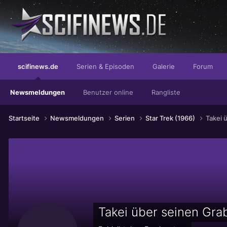
...für die moderne Dame
scifinews.de
Serien & Episoden
Galerie
Forum
Newsmeldungen
Benutzer online
Rangliste
Startseite
Newsmeldungen
Serien
Star Trek (1966)
Takei 
Takei über seinen Gra