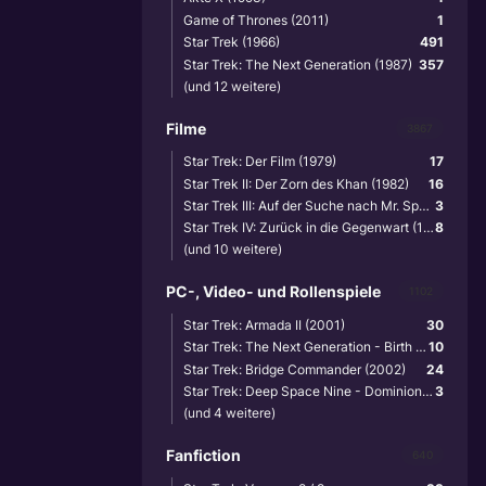
Game of Thrones (2011)
1
Star Trek (1966)
491
Star Trek: The Next Generation (1987)
357
(und 12 weitere)
Filme
3867
Star Trek: Der Film (1979)
17
Star Trek II: Der Zorn des Khan (1982)
16
Star Trek III: Auf der Suche nach Mr. Spock (1984)
3
Star Trek IV: Zurück in die Gegenwart (1986)
8
(und 10 weitere)
PC-, Video- und Rollenspiele
1102
Star Trek: Armada II (2001)
30
Star Trek: The Next Generation - Birth of the Federation (1999)
10
Star Trek: Bridge Commander (2002)
24
Star Trek: Deep Space Nine - Dominion Wars (2001)
3
(und 4 weitere)
Fanfiction
640