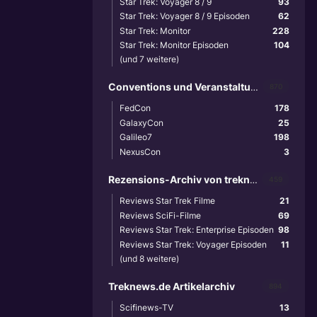
Star Trek: Voyager 8 / 9
93
Star Trek: Voyager 8 / 9 Episoden
62
Star Trek: Monitor
228
Star Trek: Monitor Episoden
104
(und 7 weitere)
Conventions und Veranstaltungen
870
FedCon
178
GalaxyCon
25
Galileo7
198
NexusCon
3
Rezensions-Archiv von treknews.de
459
Reviews Star Trek Filme
21
Reviews SciFi-Filme
69
Reviews Star Trek: Enterprise Episoden
98
Reviews Star Trek: Voyager Episoden
11
(und 8 weitere)
Treknews.de Artikelarchiv
894
Scifinews-TV
13