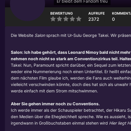
Er bleibt dem Fandom treu
BEWERTUNG
AUFRUFE
KOMMENT
2372
0
Die Website
Salon
sprach mit Ur-Sulu
George Takei
. Wir präse
Salon: Ich habe gehört, dass
Leonard Nimoy
bald nicht mehr
nehmen noch nicht so stark am Conventionzirkus teil. Halte
Takei: Nun, Paramount spricht darüber, ein Sequel zum letzten F
weder eine Nummerierung noch einen Untertitel. Er heißt einf
dem nächsten Film glaube ich, werden die Fans auch weiterhin 
vielleicht verschwinden könnte, doch dies hat sich als unwahr
werde einfach mit dem Strom mitschwimmen.
Aber Sie gehen immer noch zu Conventions.
Ich werde immer als der Schauspieler betrachtet, der Hikaru S
den Medien über die Ehegleichheit spreche. Wie es aussieht, i
irgendwann in Großbuchstaben einmal stehen wird
Hier liegt H