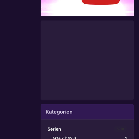
Kategorien
Serien
6219
Akte X (1993)
1