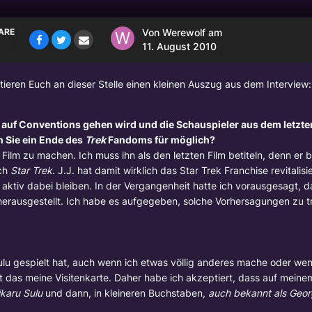
ARE
Von
Werewolf
am
11. August 2010
ntieren Euch an dieser Stelle einen kleinen Auszug aus dem Interview:
 auf Conventions gehen wird und die Schauspieler aus dem letzte
n Sie ein Ende des
Trek
Fandoms für möglich?
ilm zu machen. Ich muss ihn als den letzten Film betiteln, denn er be
ach
Star Trek
. J.J. hat damit wirklich das Star Trek Franchise revitalis
aktiv dabei bleiben. In der Vergangenheit hatte ich vorausgesagt, 
 herausgestellt. Ich habe es aufgegeben, solche Vorhersagungen zu t
ulu gespielt hat, auch wenn ich etwas völlig anderes mache oder wen
st das meine Visitenkarte. Daher habe ich akzeptiert, dass auf meine
ikaru Sulu
und dann, in kleineren Buchstaben,
auch bekannt als
Geor