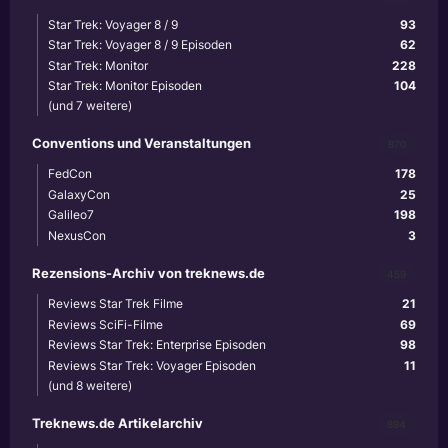
Star Trek: Voyager 8 / 9
93
Star Trek: Voyager 8 / 9 Episoden
62
Star Trek: Monitor
228
Star Trek: Monitor Episoden
104
(und 7 weitere)
Conventions und Veranstaltungen
870
FedCon
178
GalaxyCon
25
Galileo7
198
NexusCon
3
Rezensions-Archiv von treknews.de
459
Reviews Star Trek Filme
21
Reviews SciFi-Filme
69
Reviews Star Trek: Enterprise Episoden
98
Reviews Star Trek: Voyager Episoden
11
(und 8 weitere)
Treknews.de Artikelarchiv
894