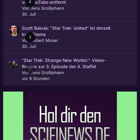
4
von YouTube entfernt
Von
Jens Großjohann
30. Juli
Scott Bakula: "Star Trek: United" ist derzeit
kein Thema
3
Von
Hubert Moser
30. Juli
"Star Trek: Strange New Worlds": Video-
Review zur 3. Episode der 4. Staffel
0
Von
Jens Großjohann
vor 6 Stunden