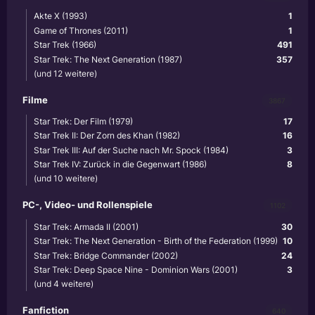
Akte X (1993)
1
Game of Thrones (2011)
1
Star Trek (1966)
491
Star Trek: The Next Generation (1987)
357
(und 12 weitere)
Filme
3867
Star Trek: Der Film (1979)
17
Star Trek II: Der Zorn des Khan (1982)
16
Star Trek III: Auf der Suche nach Mr. Spock (1984)
3
Star Trek IV: Zurück in die Gegenwart (1986)
8
(und 10 weitere)
PC-, Video- und Rollenspiele
1102
Star Trek: Armada II (2001)
30
Star Trek: The Next Generation - Birth of the Federation (1999)
10
Star Trek: Bridge Commander (2002)
24
Star Trek: Deep Space Nine - Dominion Wars (2001)
3
(und 4 weitere)
Fanfiction
640