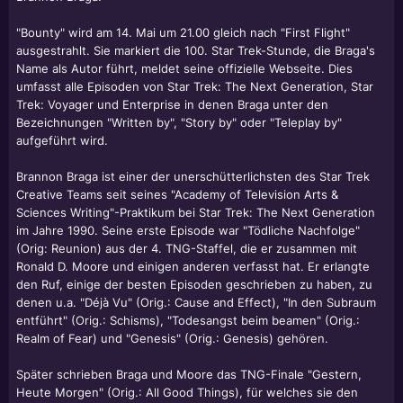
"Bounty" wird am 14. Mai um 21.00 gleich nach "First Flight"
ausgestrahlt. Sie markiert die 100. Star Trek-Stunde, die Braga's
Name als Autor führt, meldet seine offizielle Webseite. Dies
umfasst alle Episoden von Star Trek: The Next Generation, Star
Trek: Voyager und Enterprise in denen Braga unter den
Bezeichnungen "Written by", "Story by" oder "Teleplay by"
aufgeführt wird.
Brannon Braga
ist einer der unerschütterlichsten des Star Trek
Creative Teams seit seines "Academy of Television Arts &
Sciences Writing"-Praktikum bei Star Trek: The Next Generation
im Jahre 1990. Seine erste Episode war "Tödliche Nachfolge"
(Orig: Reunion) aus der 4. TNG-Staffel, die er zusammen mit
Ronald D. Moore
und einigen anderen verfasst hat. Er erlangte
den Ruf, einige der besten Episoden geschrieben zu haben, zu
denen u.a. "Déjà Vu" (Orig.: Cause and Effect), "In den Subraum
entführt" (Orig.: Schisms), "Todesangst beim beamen" (Orig.:
Realm of Fear) und "Genesis" (Orig.: Genesis) gehören.
Später schrieben Braga und Moore das TNG-Finale "Gestern,
Heute Morgen" (Orig.: All Good Things), für welches sie den