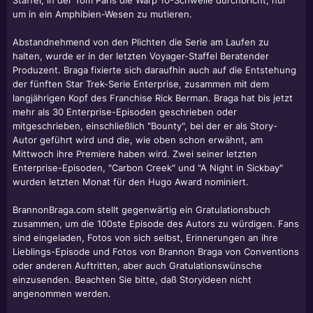
Staffel, in der Tom Paris die Warp 10-Schwelle durchbricht, nur
um in ein Amphibien-Wesen zu mutieren.
Abstandnehmend von den Plichten die Serie am Laufen zu
halten, wurde er in der letzten Voyager-Staffel Beratender
Produzent. Braga fixierte sich daraufhin auch auf die Entstehung
der fünften Star Trek-Serie Enterprise, zusammen mit dem
langjährigen Kopf des Franchise
Rick Berman
. Braga hat bis jetzt
mehr als 30 Enterprise-Episoden geschrieben oder
mitgeschrieben, einschließlich "Bounty", bei der er als Story-
Autor geführt wird und die, wie oben schon erwähnt, am
Mittwoch ihre Premiere haben wird. Zwei seiner letzten
Enterprise-Episoden, "Carbon Creek" und "A Night in Sickbay"
wurden letzten Monat für den Hugo Award nominiert.
BrannonBraga.com stellt gegenwärtig ein Gratulationsbuch
zusammen, um die 100ste Episode des Autors zu würdigen. Fans
sind eingeladen, Fotos von sich selbst, Erinnerungen an ihre
Lieblings-Episode und Fotos von
Brannon Braga
von Conventions
oder anderen Auftritten, aber auch Gratulationswünsche
einzusenden. Beachten Sie bitte, daß Storyideen nicht
angenommen werden.