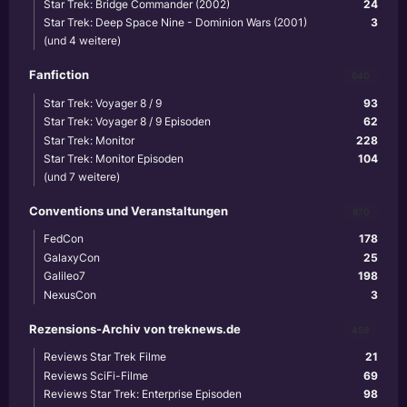
Star Trek: Bridge Commander (2002)
24
Star Trek: Deep Space Nine - Dominion Wars (2001)
3
(und 4 weitere)
Fanfiction
640
Star Trek: Voyager 8 / 9
93
Star Trek: Voyager 8 / 9 Episoden
62
Star Trek: Monitor
228
Star Trek: Monitor Episoden
104
(und 7 weitere)
Conventions und Veranstaltungen
870
FedCon
178
GalaxyCon
25
Galileo7
198
NexusCon
3
Rezensions-Archiv von treknews.de
459
Reviews Star Trek Filme
21
Reviews SciFi-Filme
69
Reviews Star Trek: Enterprise Episoden
98