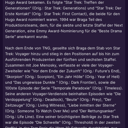
Hugo Award bekamen. Es folgte "Star Trek: Treffen der
Generationen" (Orig.: Star Trek: Generations) und "Star Trek: Der
Erste Kontakt" (Orig.: Star Trek: First Contact), die beide für den
Hugo Award nominiert waren. 1994 war Braga Teil des
Produktionsteams, dem, für die siebte und letzte Staffel der Next
Generation, eine Emmy Award-Nominierung für die "Beste Drama
Serie" anerkannt wurde.
Nach dem Ende von TNG, gesellte sich Braga dem Stab von Star
Trek: Voyager hinzu und stieg in den Positionen auf bis hin zum
Ausführenden Produzenten der fünften und sechsten Staffel.
Zusammen mit
Joe Menosky
, verfasste er viele der Voyager-
Zweiteiler wie "Vor dem Ende der Zukunft" (Orig.: Future's End),
"Skorpion" (Orig.: Scorpion), "Ein Jahr Hölle" (Orig.: Year of Hell)
und "Das ungewisse Dunkle " (Orig.: Dark Frontier), sowie die
100ste Episode der Serie "Temporale Paradoxie" (Orig.: Timeless).
Seine anderen Voyager-Verdienste beinhalten Episoden wie "Die
Verdoppelung" (Orig.: Deadlock), "Beute" (Orig.: Prey), "Der
Zeitzeuge" (Orig.: Living Witness), "Liebe inmitten der Sterne"
(Orig.: Someone To Watch Over Me) und "Der Rettungsanker"
(Orig.: Life Line). Eine seiner brüchtigsten Beiträge zu Star Trek
war die Episode "Die Schwelle" (Orig.: Threshold) in der zweiten