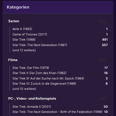
Kategorien
Serien
6220
Akte X (1993)
1
Game of Thrones (2011)
1
Star Trek (1966)
491
Star Trek: The Next Generation (1987)
357
(und 12 weitere)
Filme
3867
Star Trek: Der Film (1979)
17
Star Trek II: Der Zorn des Khan (1982)
16
Star Trek III: Auf der Suche nach Mr. Spock (1984)
3
Star Trek IV: Zurück in die Gegenwart (1986)
8
(und 10 weitere)
PC-, Video- und Rollenspiele
1102
Star Trek: Armada II (2001)
30
Star Trek: The Next Generation - Birth of the Federation (1999)
10