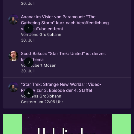
30. Juli
Axanar im Visier von Paramount: "The
Gathering Storm" kurz nach Veröffentlichung
4
von YouTube entfernt
Von
Jens Großjohann
30. Juli
Scott Bakula: "Star Trek: United" ist derzeit
kein Thema
3
Von
Hubert Moser
30. Juli
"Star Trek: Strange New Worlds": Video-
Review zur 3. Episode der 4. Staffel
4
Von
Jens Großjohann
Gestern um 22:06 Uhr