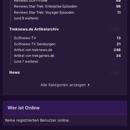
Reviews SciFi-Filme
69
Reviews Star Trek: Enterprise Episoden
98
Reviews Star Trek: Voyager Episoden
11
(und 8 weitere)
Treknews.de Artikelarchiv
894
Scifinews-TV
13
Scifinews-TV Sendungen
21
Artikel von treknews.de
246
Artikel von trekgames.de
34
(und 7 weitere)
News
356
Alle Kategorien anzeigen
Wer ist Online
Keine registrierten Benutzer online.