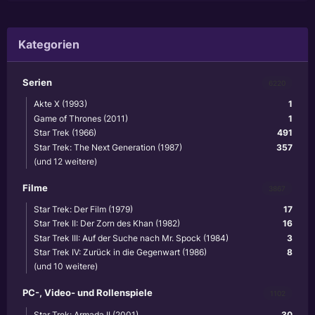
Kategorien
Serien
6220
Akte X (1993)
1
Game of Thrones (2011)
1
Star Trek (1966)
491
Star Trek: The Next Generation (1987)
357
(und 12 weitere)
Filme
3867
Star Trek: Der Film (1979)
17
Star Trek II: Der Zorn des Khan (1982)
16
Star Trek III: Auf der Suche nach Mr. Spock (1984)
3
Star Trek IV: Zurück in die Gegenwart (1986)
8
(und 10 weitere)
PC-, Video- und Rollenspiele
1102
Star Trek: Armada II (2001)
30