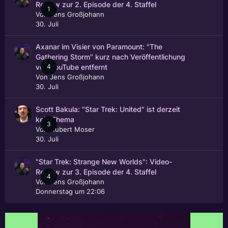
Review zur 2. Episode der 4. Staffel
1
Von
Jens Großjohann
30. Juli
Axanar im Visier von Paramount: "The
Gathering Storm" kurz nach Veröffentlichung
4
von YouTube entfernt
Von
Jens Großjohann
30. Juli
Scott Bakula: "Star Trek: United" ist derzeit
kein Thema
3
Von
Hubert Moser
30. Juli
"Star Trek: Strange New Worlds": Video-
Review zur 3. Episode der 4. Staffel
4
Von
Jens Großjohann
Donnerstag um 22:06