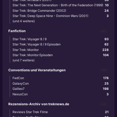
Star Trek: The Next Generation - Birth of the Federation (1999)
10
Star Trek: Bridge Commander (2002)
24
Star Trek: Deep Space Nine - Dominion Wars (2001)
3
(und 4 weitere)
Fanfiction
640
Star Trek: Voyager 8 / 9
93
Star Trek: Voyager 8 / 9 Episoden
62
Star Trek: Monitor
228
Star Trek: Monitor Episoden
104
(und 7 weitere)
Conventions und Veranstaltungen
870
FedCon
178
GalaxyCon
25
Galileo7
198
NexusCon
3
Rezensions-Archiv von treknews.de
459
Reviews Star Trek Filme
21