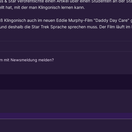
s & Star veröfentlichte einen Artikel über einen Studenten an der Sta
ellt hat, mit der man Klingonisch lernen kann.
 daß Klingonisch auch im neuen Eddie Murphy-Film "Daddy Day Care"
t und deshalb die Star Trek Sprache sprechen muss. Der Film läuft im
em mit Newsmeldung melden?