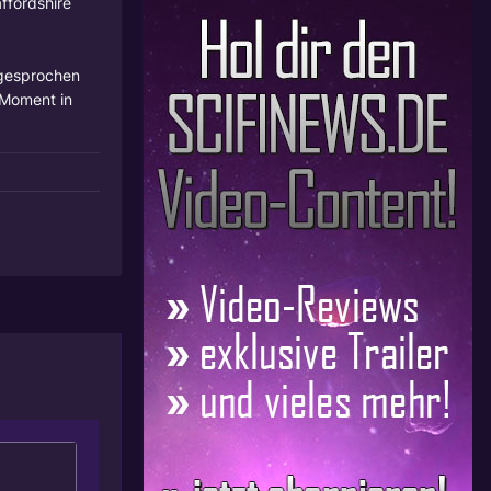
ffordshire
 gesprochen
 Moment in