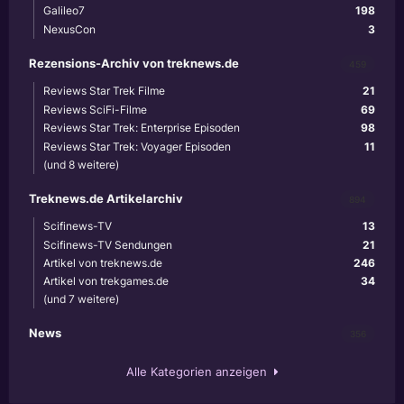
Galileo7
198
NexusCon
3
Rezensions-Archiv von treknews.de
459
Reviews Star Trek Filme
21
Reviews SciFi-Filme
69
Reviews Star Trek: Enterprise Episoden
98
Reviews Star Trek: Voyager Episoden
11
(und 8 weitere)
Treknews.de Artikelarchiv
894
Scifinews-TV
13
Scifinews-TV Sendungen
21
Artikel von treknews.de
246
Artikel von trekgames.de
34
(und 7 weitere)
News
356
Alle Kategorien anzeigen