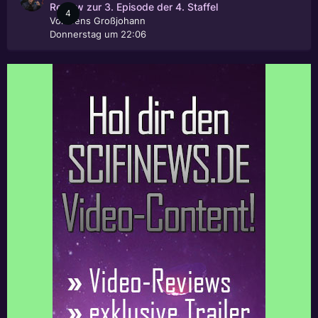
Review zur 3. Episode der 4. Staffel
4
Von
Jens Großjohann
Donnerstag um 22:06