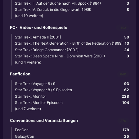
Star Trek III: Auf der Suche nach Mr. Spock (1984)
3
Star Trek IV: Zurück in die Gegenwart (1986)
8
(und 10 weitere)
PC-, Video- und Rollenspiele
1102
Star Trek: Armada II (2001)
30
Star Trek: The Next Generation - Birth of the Federation (1999)
10
Star Trek: Bridge Commander (2002)
24
Star Trek: Deep Space Nine - Dominion Wars (2001)
3
(und 4 weitere)
Fanfiction
640
Star Trek: Voyager 8 / 9
93
Star Trek: Voyager 8 / 9 Episoden
62
Star Trek: Monitor
228
Star Trek: Monitor Episoden
104
(und 7 weitere)
Conventions und Veranstaltungen
870
FedCon
178
GalaxyCon
25