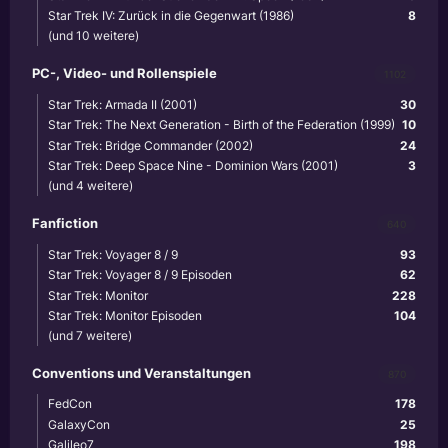
Star Trek IV: Zurück in die Gegenwart (1986)
8
(und 10 weitere)
PC-, Video- und Rollenspiele
1102
Star Trek: Armada II (2001)
30
Star Trek: The Next Generation - Birth of the Federation (1999)
10
Star Trek: Bridge Commander (2002)
24
Star Trek: Deep Space Nine - Dominion Wars (2001)
3
(und 4 weitere)
Fanfiction
640
Star Trek: Voyager 8 / 9
93
Star Trek: Voyager 8 / 9 Episoden
62
Star Trek: Monitor
228
Star Trek: Monitor Episoden
104
(und 7 weitere)
Conventions und Veranstaltungen
870
FedCon
178
GalaxyCon
25
Galileo7
198