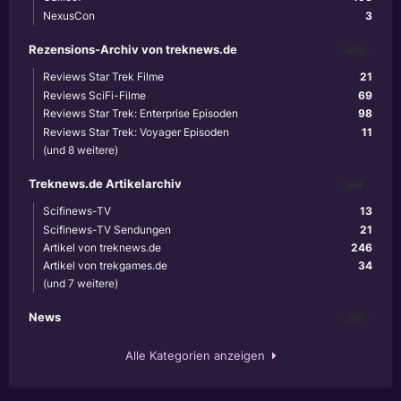
NexusCon
3
Rezensions-Archiv von treknews.de
459
Reviews Star Trek Filme
21
Reviews SciFi-Filme
69
Reviews Star Trek: Enterprise Episoden
98
Reviews Star Trek: Voyager Episoden
11
(und 8 weitere)
Treknews.de Artikelarchiv
894
Scifinews-TV
13
Scifinews-TV Sendungen
21
Artikel von treknews.de
246
Artikel von trekgames.de
34
(und 7 weitere)
News
356
Alle Kategorien anzeigen