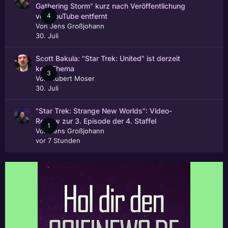
Gathering Storm" kurz nach Veröffentlichung
4
von YouTube entfernt
Von
Jens Großjohann
30. Juli
Scott Bakula: "Star Trek: United" ist derzeit
kein Thema
3
Von
Hubert Moser
30. Juli
"Star Trek: Strange New Worlds": Video-
Review zur 3. Episode der 4. Staffel
1
Von
Jens Großjohann
vor 7 Stunden