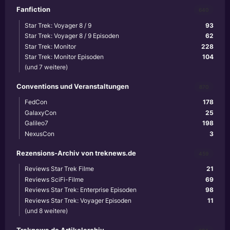
Fanfiction
640
Star Trek: Voyager 8 / 9
93
Star Trek: Voyager 8 / 9 Episoden
62
Star Trek: Monitor
228
Star Trek: Monitor Episoden
104
(und 7 weitere)
Conventions und Veranstaltungen
870
FedCon
178
GalaxyCon
25
Galileo7
198
NexusCon
3
Rezensions-Archiv von treknews.de
459
Reviews Star Trek Filme
21
Reviews SciFi-Filme
69
Reviews Star Trek: Enterprise Episoden
98
Reviews Star Trek: Voyager Episoden
11
(und 8 weitere)
Treknews.de Artikelarchiv