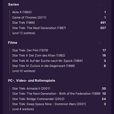
Serien
6220
Akte X (1993)
1
Game of Thrones (2011)
1
Star Trek (1966)
491
Star Trek: The Next Generation (1987)
357
(und 12 weitere)
Filme
3867
Star Trek: Der Film (1979)
17
Star Trek II: Der Zorn des Khan (1982)
16
Star Trek III: Auf der Suche nach Mr. Spock (1984)
3
Star Trek IV: Zurück in die Gegenwart (1986)
8
(und 10 weitere)
PC-, Video- und Rollenspiele
1102
Star Trek: Armada II (2001)
30
Star Trek: The Next Generation - Birth of the Federation (1999)
10
Star Trek: Bridge Commander (2002)
24
Star Trek: Deep Space Nine - Dominion Wars (2001)
3
(und 4 weitere)