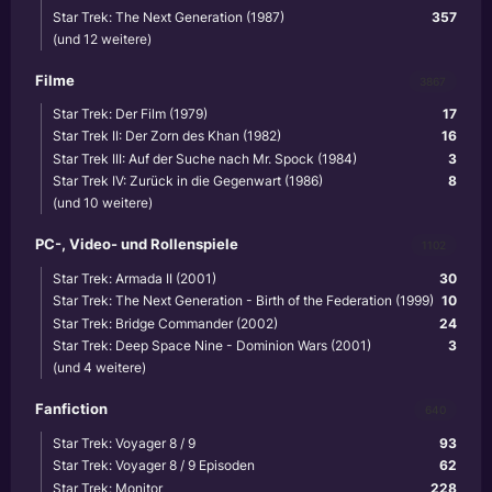
Star Trek: The Next Generation (1987)
357
(und 12 weitere)
Filme
3867
Star Trek: Der Film (1979)
17
Star Trek II: Der Zorn des Khan (1982)
16
Star Trek III: Auf der Suche nach Mr. Spock (1984)
3
Star Trek IV: Zurück in die Gegenwart (1986)
8
(und 10 weitere)
PC-, Video- und Rollenspiele
1102
Star Trek: Armada II (2001)
30
Star Trek: The Next Generation - Birth of the Federation (1999)
10
Star Trek: Bridge Commander (2002)
24
Star Trek: Deep Space Nine - Dominion Wars (2001)
3
(und 4 weitere)
Fanfiction
640
Star Trek: Voyager 8 / 9
93
Star Trek: Voyager 8 / 9 Episoden
62
Star Trek: Monitor
228