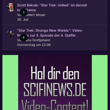
Scott Bakula: "Star Trek: United" ist derzeit
kein Thema
3
Von
Hubert Moser
30. Juli
"Star Trek: Strange New Worlds": Video-
Review zur 3. Episode der 4. Staffel
4
Von
Jens Großjohann
Donnerstag um 22:06