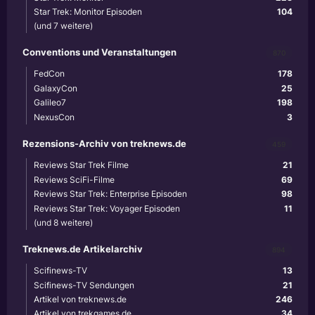
Star Trek: Monitor Episoden
104
(und 7 weitere)
Conventions und Veranstaltungen
870
FedCon
178
GalaxyCon
25
Galileo7
198
NexusCon
3
Rezensions-Archiv von treknews.de
459
Reviews Star Trek Filme
21
Reviews SciFi-Filme
69
Reviews Star Trek: Enterprise Episoden
98
Reviews Star Trek: Voyager Episoden
11
(und 8 weitere)
Treknews.de Artikelarchiv
894
Scifinews-TV
13
Scifinews-TV Sendungen
21
Artikel von treknews.de
246
Artikel von trekgames.de
34