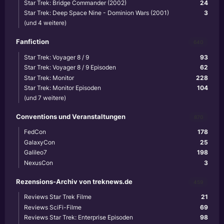
Star Trek: Bridge Commander (2002)
24
Star Trek: Deep Space Nine - Dominion Wars (2001)
3
(und 4 weitere)
Fanfiction
640
Star Trek: Voyager 8 / 9
93
Star Trek: Voyager 8 / 9 Episoden
62
Star Trek: Monitor
228
Star Trek: Monitor Episoden
104
(und 7 weitere)
Conventions und Veranstaltungen
870
FedCon
178
GalaxyCon
25
Galileo7
198
NexusCon
3
Rezensions-Archiv von treknews.de
459
Reviews Star Trek Filme
21
Reviews SciFi-Filme
69
Reviews Star Trek: Enterprise Episoden
98