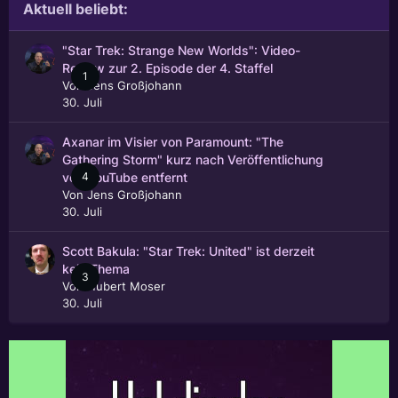
Aktuell beliebt:
"Star Trek: Strange New Worlds": Video-
Review zur 2. Episode der 4. Staffel
1
Von
Jens Großjohann
30. Juli
Axanar im Visier von Paramount: "The
Gathering Storm" kurz nach Veröffentlichung
4
von YouTube entfernt
Von
Jens Großjohann
30. Juli
Scott Bakula: "Star Trek: United" ist derzeit
kein Thema
3
Von
Hubert Moser
30. Juli