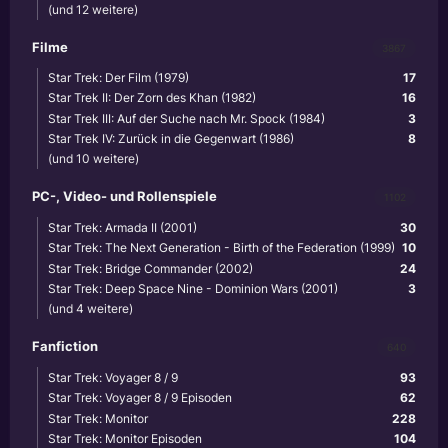
(und 12 weitere)
Filme
3867
Star Trek: Der Film (1979)
17
Star Trek II: Der Zorn des Khan (1982)
16
Star Trek III: Auf der Suche nach Mr. Spock (1984)
3
Star Trek IV: Zurück in die Gegenwart (1986)
8
(und 10 weitere)
PC-, Video- und Rollenspiele
1102
Star Trek: Armada II (2001)
30
Star Trek: The Next Generation - Birth of the Federation (1999)
10
Star Trek: Bridge Commander (2002)
24
Star Trek: Deep Space Nine - Dominion Wars (2001)
3
(und 4 weitere)
Fanfiction
640
Star Trek: Voyager 8 / 9
93
Star Trek: Voyager 8 / 9 Episoden
62
Star Trek: Monitor
228
Star Trek: Monitor Episoden
104