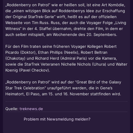
„Roddenberry on Patrol“ wie er heißen soll, ist eine Art Komödie,
die „einen witzigen Blick auf Roddenberrys Idee zur Erschaffung
der Original StarTrek-Serie” wirft, heißt es auf der offiziellen
Webseite von
Tim Russ
. Russ, der auch die Voyager Folge „Living
Witness“ in der 4. Staffel übernahm, drehte den Film, in dem er
auch selber mitspielt, am Wochenende des 20. Septembers.
Für den Film traten seine früheren Voyager Kollegen
Robert
Picardo
(Doktor),
Ethan Phillips
(Neelix),
Robert Beltran
(Chakotay) und Richard Herd (Admiral Paris) vor die Kamera,
sowie die StarTrek Veteranen
Nichelle Nichols
(Uhura) und
Walter
Koenig
(Pavel Checkov).
„Roddenberry on Patrol“ wird auf der “Great Bird of the Galaxy
Star Trek Celebration” uraufgeführt werden, die in Gene’s
Heimatort, El Paso, am 15. und 16. November stattfinden wird.
Quelle:
treknews.de
Problem mit Newsmeldung melden?