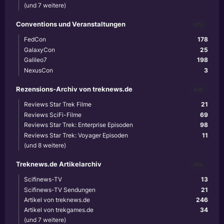
(und 7 weitere)
Conventions und Veranstaltungen
870
FedCon
178
GalaxyCon
25
Galileo7
198
NexusCon
3
Rezensions-Archiv von treknews.de
459
Reviews Star Trek Filme
21
Reviews SciFi-Filme
69
Reviews Star Trek: Enterprise Episoden
98
Reviews Star Trek: Voyager Episoden
11
(und 8 weitere)
Treknews.de Artikelarchiv
894
Scifinews-TV
13
Scifinews-TV Sendungen
21
Artikel von treknews.de
246
Artikel von trekgames.de
34
(und 7 weitere)