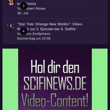
kein Thema
3
Von
Hubert Moser
30. Juli
"Star Trek: Strange New Worlds": Video-
Review zur 3. Episode der 4. Staffel
4
Von
Jens Großjohann
Donnerstag um 22:06